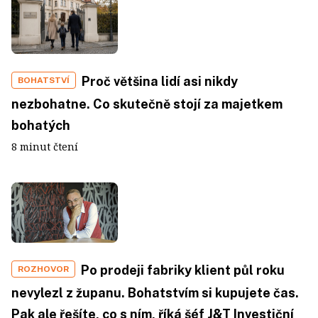
Proč většina lidí asi nikdy
BOHATSTVÍ
nezbohatne. Co skutečně stojí za majetkem
bohatých
8 minut čtení
Po prodeji fabriky klient půl roku
ROZHOVOR
nevylezl z županu. Bohatstvím si kupujete čas.
Pak ale řešíte, co s ním, říká šéf J&T Investiční