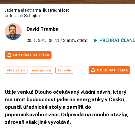
Jaderná elektrárna - Ilustrační foto.
autor:
Jan Schejbal
David Tramba
20. 1. 2015
06:41
/ 2 min. čtení
PŘEHRÁT ČLÁN
ODEBÍRAT AUTORA
elektrárna
energetika
Temelín
ODEBÍRAT TÉMA
Už je venku! Dlouho očekávaný vládní návrh, který
má určit budoucnost jaderné energetiky v Česku,
opustil úřednické stoly a zamířil do
připomínkového řízení. Odpovídá na mnohé otázky,
zároveň však jiné vyvolává.