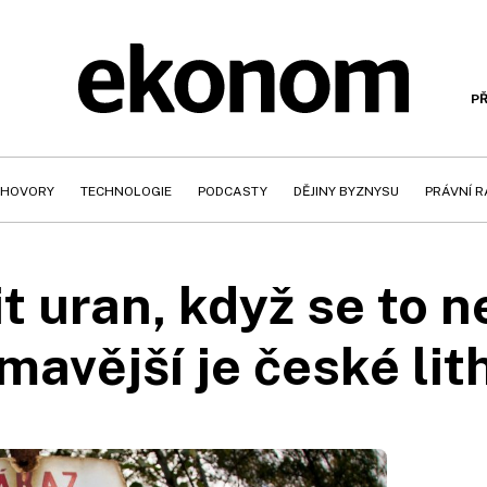
PŘ
HOVORY
TECHNOLOGIE
PODCASTY
DĚJINY BYZNYSU
PRÁVNÍ 
it uran, když se to n
mavější je české li