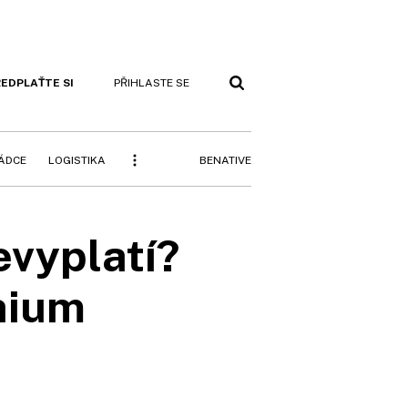
EDPLAŤTE SI
PŘIHLASTE SE
BENATIVE
RÁDCE
LOGISTIKA
evyplatí?
thium