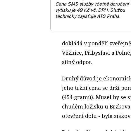
Cena SMS služby včetně doručení
výtisku je 49 Kč vč. DPH.
Službu
technicky zajišťuje ATS Praha.
dokládá v pondělí zveřejn
Věžnice, Přibyslavi a Poln
silný odpor.
Druhý důvod je ekonomický
jeho tržní cena se drží po
(454 gramů). Musel by se s
chudém ložisku u Brzkova 
otevření dolu - byla ziskov