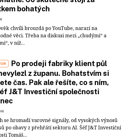
tkem bohatých
ní
ověk chvíli brouzdá po YouTube, narazí na
odné věci. Třeba na diskusi mezi „chudými“ a
i“, v níž...
Po prodeji fabriky klient půl
VOR
nevylezl z županu. Bohatstvím si
ete čas. Pak ale řešíte, co s ním,
šéf J&T Investiční společnosti
inec
ení
ch se hromadí varovné signály, od vysokých výnosů
ů po obavy z přehřátí sektoru AI. Šéf J&T Investiční
sti Tomáš...