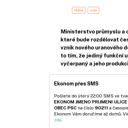
těžba
uran
Ministerstvo průmyslu a 
které bude rozdělovat če
vznik nového uranového d
to tím, že jediný funkční 
vyčerpaný a jeho produkci
Ekonom přes SMS
Pošlete do úterý 22:00 SMS ve tvar
EKONOM JMENO PRIJMENI ULICE
OBEC PSC
na číslo
90211
a časopi
Ekonom Vám doručíme až domů. Ví
zde
.