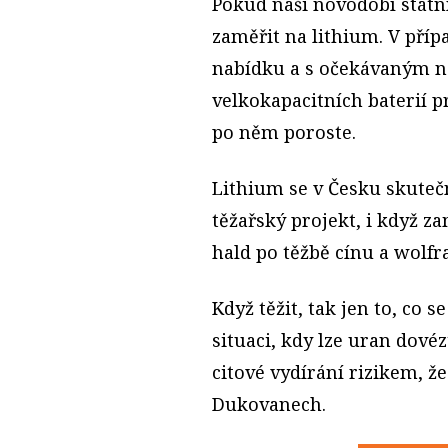
Pokud naši novodobí státní
zaměřit na lithium. V pří
nabídku a s očekávaným n
velkokapacitních baterií p
po něm poroste.
Lithium se v Česku skuteč
těžařský projekt, i když 
hald po těžbě cínu a wolf
Když těžit, tak jen to, co 
situaci, kdy lze uran dovéz
citové vydírání rizikem, ž
Dukovanech.