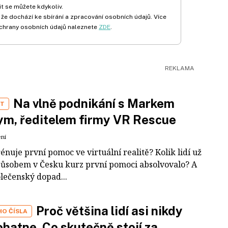
t se můžete kdykoliv.
 že dochází ke sbírání a zpracování osobních údajů. Více
chrany osobních údajů naleznete
ZDE
.
Na vlně podnikání s Markem
ST
m, ředitelem firmy VR Rescue
ení
rénuje první pomoc ve virtuální realitě? Kolik lidí už
působem v Česku kurz první pomoci absolvovalo? A
olečenský dopad...
Proč většina lidí asi nikdy
HO ČÍSLA
hatne. Co skutečně stojí za