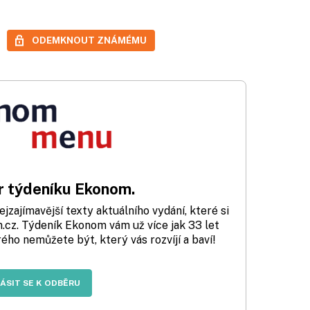
ODEMKNOUT ZNÁMÉMU
 týdeníku Ekonom.
zajímavější texty aktuálního vydání, které si
cz. Týdeník Ekonom vám už více jak 33 let
rého nemůžete být, který vás rozvíjí a baví!
LÁSIT SE K ODBĚRU