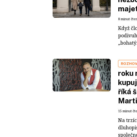
maje
8 minut čte
Když čl
podivuh
„bohatým
ROZHO
roku 
kupuj
říká 
Mart
15 minut čt
Na trzí
dluhopis
společno