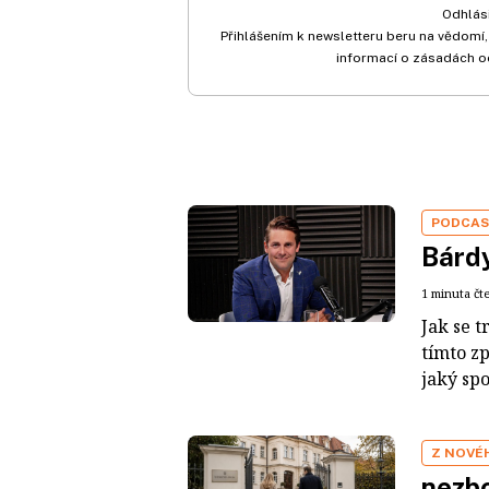
Odhlási
Přihlášením k newsletteru beru na vědomí,
informací o zásadách o
PODCA
Bárdy
1 minuta čt
Jak se t
tímto z
jaký sp
Z NOVÉ
nezbo