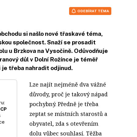
ODEBÍRAT TÉMA
obchodu si našlo nové třaskavé téma,
skou společnost. Snaží se prosadit
olu u Brzkova na Vysočině. Odůvodňuje
uranový důl v Dolní Rožínce je téměř
 je třeba nahradit odjinud.
Lze najít nejméně dva vážné
důvody, proč je takový nápad
u:
pochybný. Předně je třeba
 CP
zeptat se místních starostů a
s
ce
obyvatel, zda s otevřením
dolu vůbec souhlasí. Těžba