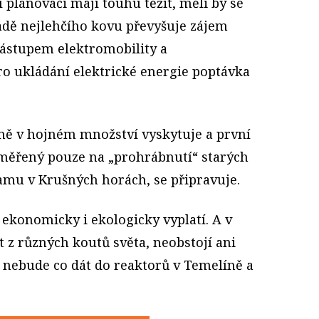
 plánovači mají touhu těžit, měli by se
padě nejlehčího kovu převyšuje zájem
ástupem elektromobility a
ro ukládání elektrické energie poptávka
ně v hojném množství vyskytuje a první
zaměřený pouze na „prohrábnutí“ starých
ramu v Krušných horách, se připravuje.
se ekonomicky i ekologicky vyplatí. A v
t z různých koutů světa, neobstojí ani
e nebude co dát do reaktorů v Temelíně a