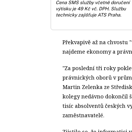
Cena SMS služby včetně doručení
výtisku je 49 Kč vč. DPH.
Službu
technicky zajišťuje ATS Praha.
Překvapivě až na chvostu "
najdeme ekonomy a právn
"Za poslední tři roky pok
právnických oborů v průměr
Martin Zelenka ze Střediska
kolegy nedávno dokončil še
tisíc absolventů českých vy
zaměstnavatelé.
Zjistilo se, že informatici 