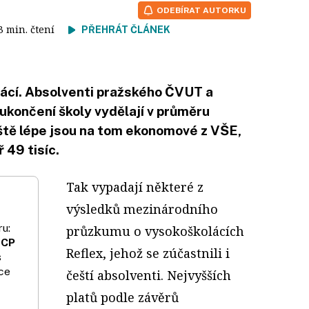
ODEBÍRAT AUTORKU
 3 min. čtení
PŘEHRÁT ČLÁNEK
lácí. Absolventi pražského ČVUT a
 ukončení školy vydělají v průměru
ještě lépe jsou na tom ekonomové z VŠE,
 49 tisíc.
Tak vypadají některé z
výsledků mezinárodního
u:
průzkumu o vysokoškolácích
 CP
Reflex, jehož se zúčastnili i
s
ce
čeští absolventi. Nejvyšších
platů podle závěrů