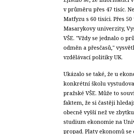
v průměru přes 47 tisíc. N
Matfyzu s 60 tisíci. Přes 50 
Masarykovy univerzity, Vy
VŠE. "Vždy se jednalo o p
odměn a přesčasů," vysvětl
vzdělávací politiky UK.
Ukázalo se také, že u eko
konkrétní školu vystudoval
pražské VŠE. Může to souvi
faktem, že si častěji hleda
obecně vyšší než ve zbytku
studium ekonomie na Unive
propad. Platy ekonomů se o