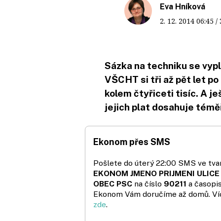
Eva Hníková
2. 12. 2014
06:45
/
Sázka na techniku se vyp
VŠCHT si tři až pět let po
kolem čtyřiceti tisíc. A 
jejich plat dosahuje téměř
Ekonom přes SMS
Pošlete do úterý 22:00 SMS ve tvar
EKONOM JMENO PRIJMENI ULICE
OBEC PSC
na číslo
90211
a časopi
Ekonom Vám doručíme až domů. Ví
zde
.