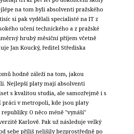
ejlépe na tom byli absolventi pražského
tisíc si pak vydělali specialisté na IT z
sokého učení technického a z pražské
růměrný hrubý měsíční příjem včetně
uje Jan Koucký, ředitel Střediska
nomů hodně záleží na tom, jakou
i. Nejlepší platy mají absolventi
set s kvalitou studia, ale samozřejmě i s
jí práci v metropoli, kde jsou platy
 republiky. O něco méně "vynáší"
rzitě Karlově. Pak už následuje velký
d sebe příliš nelišily bezprostředně po