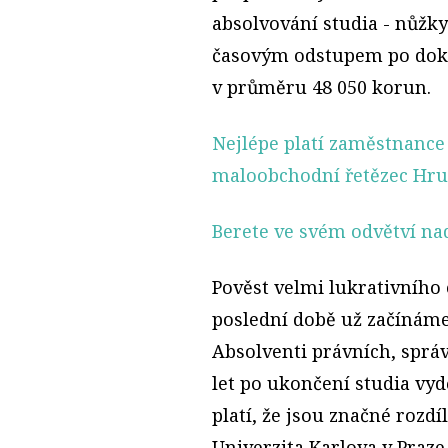
absolvování studia - nůžky
časovým odstupem po dokonč
v průměru 48 050 korun.
Nejlépe platí zaměstnance
maloobchodní řetězec Hru
Berete ve svém odvětví na
Pověst velmi lukrativního 
poslední době už začínáme
Absolventi právních, správ
let po ukončení studia vyd
platí, že jsou značné rozd
Univerzita Karlova v Praze