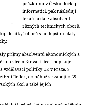
průzkumu v Česku dočkají
informatici, pak následují
lékaři, a dále absolventi
různých technických oborů.
top desítky" oborů s nejlepšími platy
íky.
lesly příjmy absolventů ekonomických a
u o více než dva tisíce," popisuje
 vzdělávací politiky UK v Praze. S
tření Reflex, do něhož se zapojilo 35
sokých škol a také jejich
vydělají tři až pět let po dokončení školy