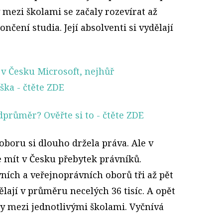
 mezi školami se začaly rozevírat až
ení studia. Její absolventi si vydělají
 v Česku Microsoft, nejhůř
ška
- čtěte ZDE
dprůměr? Ověřte si to
- čtěte ZDE
oboru si dlouho držela práva. Ale v
 mít v Česku přebytek právníků.
ních a veřejnoprávních oborů tři až pět
ělají v průměru necelých 36 tisíc. A opět
íly mezi jednotlivými školami. Vyčnívá
.