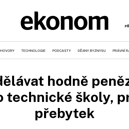
PŘ
HOVORY
TECHNOLOGIE
PODCASTY
DĚJINY BYZNYSU
PRÁVNÍ 
dělávat hodně peněz
 technické školy, pr
přebytek