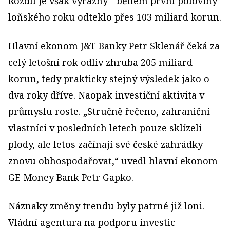
Rozdíl je však výrazný - během první poloviny
loňského roku odteklo přes 103 miliard korun.
Hlavní ekonom J&T Banky Petr Sklenář čeká za
celý letošní rok odliv zhruba 205 miliard
korun, tedy prakticky stejný výsledek jako o
dva roky dříve. Naopak investiční aktivita v
průmyslu roste. „Stručně řečeno, zahraniční
vlastníci v posledních letech pouze sklízeli
plody, ale letos začínají své české zahrádky
znovu obhospodařovat,“ uvedl hlavní ekonom
GE Money Bank Petr Gapko.
Náznaky změny trendu byly patrné již loni.
Vládní agentura na podporu investic