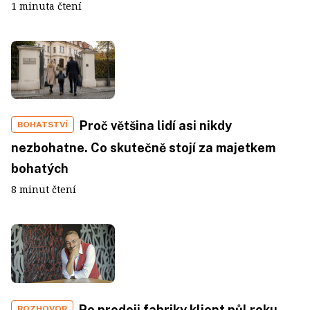
1 minuta čtení
Proč většina lidí asi nikdy
BOHATSTVÍ
nezbohatne. Co skutečně stojí za majetkem
bohatých
8 minut čtení
Po prodeji fabriky klient půl roku
ROZHOVOR