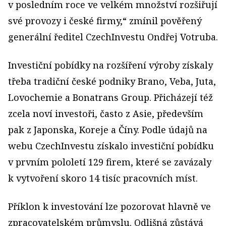
v posledním roce ve velkém množství rozšiřují
své provozy i české firmy,“ zmínil pověřený
generální ředitel CzechInvestu Ondřej Votruba.
Investiční pobídky na rozšíření výroby získaly
třeba tradiční české podniky Brano, Veba, Juta,
Lovochemie a Bonatrans Group. Přicházejí též
zcela noví investoři, často z Asie, především
pak z Japonska, Koreje a Číny. Podle údajů na
webu CzechInvestu získalo investiční pobídku
v prvním pololetí 129 firem, které se zavázaly
k vytvoření skoro 14 tisíc pracovních míst.
Příklon k investování lze pozorovat hlavně ve
zpracovatelském průmyslu. Odlišná zůstává