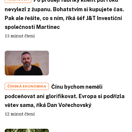
nevylezl z županu. Bohatstvím si kupujete čas.
Pak ale řešíte, co s ním, říká šéf J&T Investiční
společnosti Martinec
15 minut čtení
Čínu bychom neměli
ČÍNSKÁ EKONOMIKA
podceňovat ani glorifikovat. Evropa si podřízla
větev sama, říká Dan Vořechovský
12 minut čtení