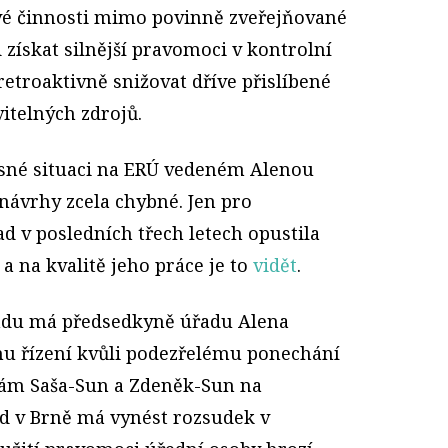
vé činnosti mimo povinně zveřejňované
získat silnější pravomoci v kontrolní
etroaktivně snižovat dříve přislíbené
vitelných zdrojů.
sné situaci na ERÚ vedeném Alenou
návrhy zcela chybné. Jen pro
d v posledních třech letech opustila
 na kvalitě jeho práce je to
vidět
.
endu má předsedkyně úřadu Alena
ímu řízení kvůli podezřelému ponechání
nám Saša-Sun a Zdeněk-Sun na
d v Brně má vynést rozsudek v