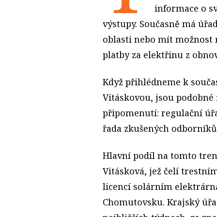
informace o s
výstupy. Současně má úřad 
oblasti nebo mít možnost r
platby za elektřinu z obno
Když přihlédneme k souča
Vitáskovou, jsou podobné 
připomenutí: regulační úřa
řada zkušených odborníků a
Hlavní podíl na tomto tr
Vitásková, jež čelí trestn
licencí solárním elektrár
Chomutovsku. Krajský úřa