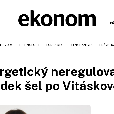
PŘ
HOVORY
TECHNOLOGIE
PODCASTY
DĚJINY BYZNYSU
PRÁVNÍ 
rgetický neregulova
dek šel po Vitáskové