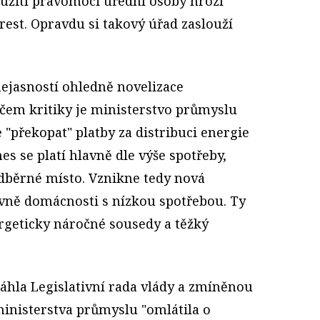
eužití pravomoci úřední osoby hrozí
trest. Opravdu si takový úřad zaslouží
 nejasností ohledně novelizace
čem kritiky je ministerstvo průmyslu
 "překopat" platby za distribuci energie
es se platí hlavně dle výše spotřeby,
odběrné místo. Vznikne tedy nová
lavně domácnosti s nízkou spotřebou. Ty
rgeticky náročné sousedy a těžký
áhla Legislativní rada vlády a zmíněnou
inisterstva průmyslu "omlátila o