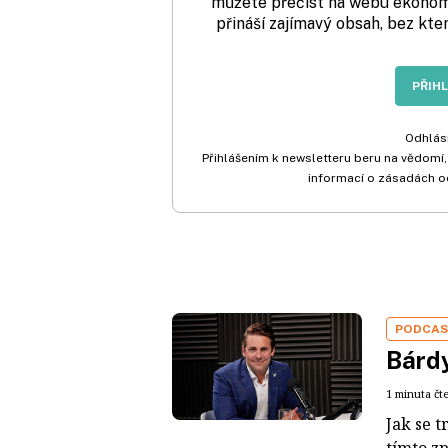
můžete přečíst na webu ekonom.
přináší zajímavý obsah, bez kte
PŘIH
Odhlási
Přihlášením k newsletteru beru na vědomí,
informací o zásadách o
PODCA
Bárdy
1 minuta čt
Jak se t
tímto z