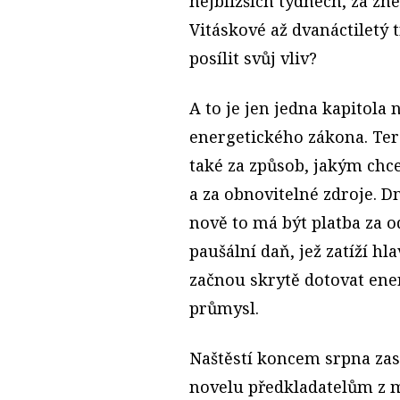
nejbližších týdnech, za zn
Vitáskové až dvanáctiletý 
posílit svůj vliv?
A to je jen jedna kapitola
energetického zákona. Ter
také za způsob, jakým chce
a za obnovitelné zdroje. Dn
nově to má být platba za 
paušální daň, jež zatíží h
začnou skrytě dotovat ene
průmysl.
Naštěstí koncem srpna zas
novelu předkladatelům z m