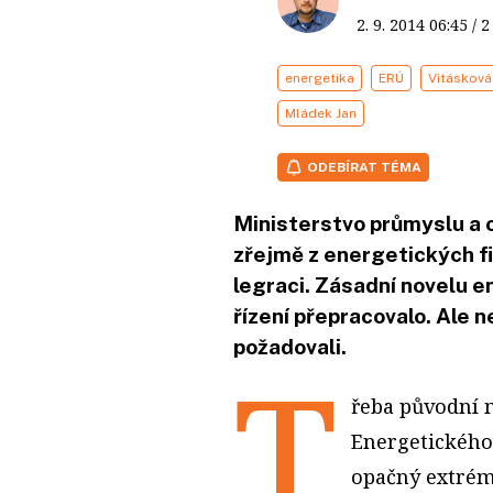
2. 9. 2014
06:45
/ 
energetika
ERÚ
Vitásková
Mládek Jan
ODEBÍRAT TÉMA
Ministerstvo průmyslu a
zřejmě z energetických fi
legraci. Zásadní novelu 
řízení přepracovalo. Ale 
požadovali.
T
řeba původní 
Energetického
opačný extrém