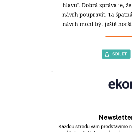
hlavu". Dobrá zpráva je, ž
návrh poupravit. Ta špatn
návrh mohl být ještě horší
SDÍLET
Newsletter
Každou středu vám představíme nej