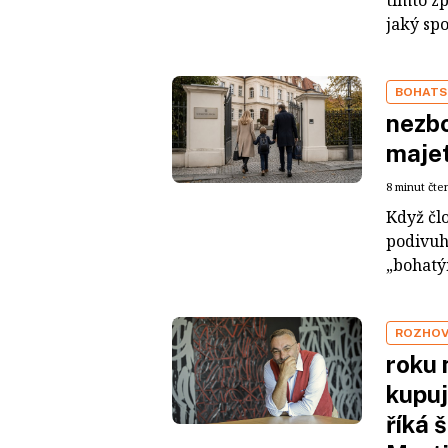
jaký sp
BOHATS
nezbo
maje
8 minut čte
Když čl
podivuh
„bohatým
ROZHO
roku 
kupuj
říká 