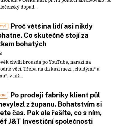
olečenský dopad...
Proč většina lidí asi nikdy
TVÍ
hatne. Co skutečně stojí za
tkem bohatých
ní
ověk chvíli brouzdá po YouTube, narazí na
odné věci. Třeba na diskusi mezi „chudými“ a
i“, v níž...
Po prodeji fabriky klient půl
VOR
nevylezl z županu. Bohatstvím si
ete čas. Pak ale řešíte, co s ním,
šéf J&T Investiční společnosti