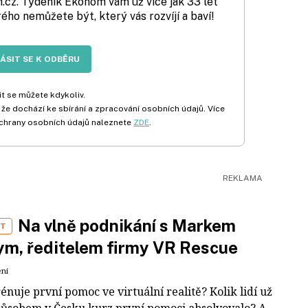
cz. Týdeník Ekonom vám už více jak 33 let
rého nemůžete být, který vás rozvíjí a baví!
LÁSIT SE K ODBĚRU
t se můžete kdykoliv.
 že dochází ke sbírání a zpracování osobních údajů. Více
chrany osobních údajů naleznete
ZDE
.
Na vlně podnikání s Markem
ST
m, ředitelem firmy VR Rescue
ení
rénuje první pomoc ve virtuální realitě? Kolik lidí už
působem v Česku kurz první pomoci absolvovalo? A