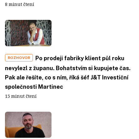
8 minut čtení
Po prodeji fabriky klient půl roku
ROZHOVOR
nevylezl z županu. Bohatstvím si kupujete čas.
Pak ale řešíte, co s ním, říká šéf J&T Investiční
společnosti Martinec
15 minut čtení