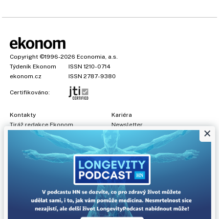
Copyright
©1996-2026
Economia, a.s.
Týdeník Ekonom
ISSN 1210-0714
ekonom.cz
ISSN 2787-9380
Certifikováno:
Kontakty
Kariéra
Tiráž redakce Ekonom
Newsletter
×
Předplatné
Všeobecné podmínky
Prohlášení o cookies
Nastavení soukromí
Ochrana osobních údajů
Inzerce
, obchodní garant:
Adéla Formáčková
,
+420 739 500 832
Jakékoliv užití obsahu, včetně převzetí článků, je bez souhlasu
Economia, a.s. zapovězeno. Bez souhlasu Economia, a.s. je