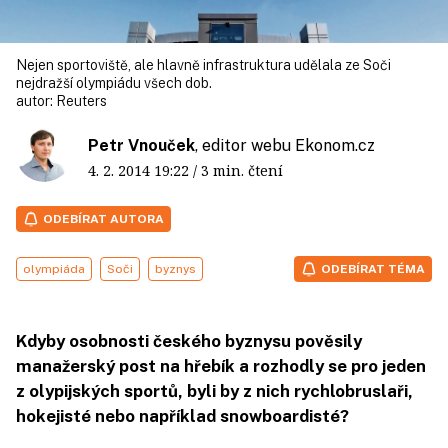
Nejen sportoviště, ale hlavně infrastruktura udělala ze Soči
nejdražší olympiádu všech dob.
autor:
Reuters
Petr Vnouček
, editor webu Ekonom.cz
4. 2. 2014
19:22
/ 3 min. čtení
ODEBÍRAT AUTORA
olympiáda
Soči
byznys
ODEBÍRAT TÉMA
Kdyby osobnosti českého byznysu pověsily
manažerský post na hřebík a rozhodly se pro jeden
z olypijských sportů, byli by z nich rychlobruslaři,
hokejisté nebo například snowboardisté?