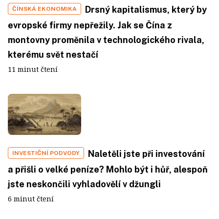
Drsný kapitalismus, který by
ČÍNSKÁ EKONOMIKA
evropské firmy nepřežily. Jak se Čína z
montovny proměnila v technologického rivala,
kterému svět nestačí
11 minut čtení
Naletěli jste při investování
INVESTIČNÍ PODVODY
a přišli o velké peníze? Mohlo být i hůř, alespoň
jste neskončili vyhladovělí v džungli
6 minut čtení