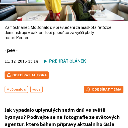
Zaměstnanec McDonald's v převlečení za maskota řetězce
demonstruje v oaklandské pobočce za vyšší platy.
autor:
Reuters
- pev -
11. 12. 2013
15:14
PŘEHRÁT ČLÁNEK
ODEBÍRAT AUTORA
McDonald's
voda
ODEBÍRAT TÉMA
Jak vypadalo uplynulých sedm dnů ve světě
byznysu? Podívejte se na fotografie ze světových
agentur, které během přípravy aktuálního čísla