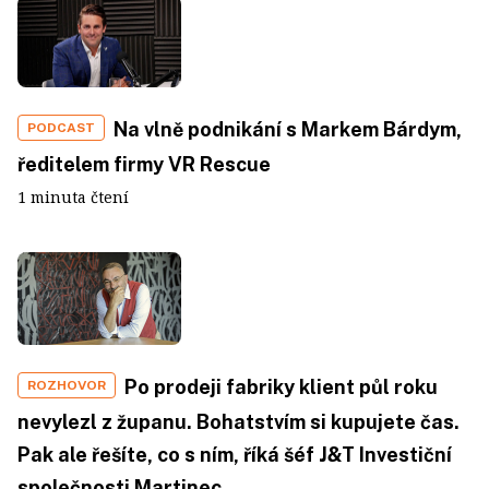
Na vlně podnikání s Markem Bárdym,
PODCAST
ředitelem firmy VR Rescue
1 minuta čtení
Po prodeji fabriky klient půl roku
ROZHOVOR
nevylezl z županu. Bohatstvím si kupujete čas.
Pak ale řešíte, co s ním, říká šéf J&T Investiční
společnosti Martinec