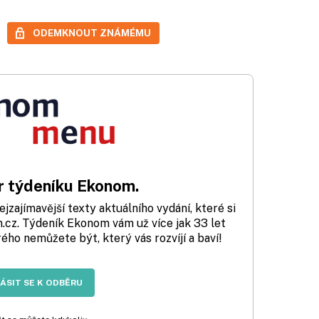
ODEMKNOUT ZNÁMÉMU
 týdeníku Ekonom.
zajímavější texty aktuálního vydání, které si
cz. Týdeník Ekonom vám už více jak 33 let
rého nemůžete být, který vás rozvíjí a baví!
LÁSIT SE K ODBĚRU