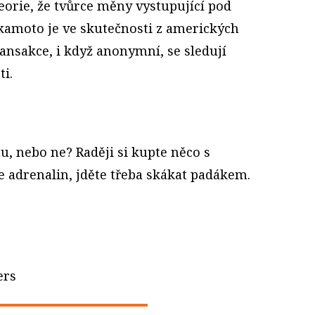
teorie, že tvůrce měny vystupující pod
moto je ve skutečnosti z amerických
ransakce, i když anonymní, se sledují
ti.
nu, nebo ne? Raději si kupte něco s
e adrenalin, jděte třeba skákat padákem.
ers