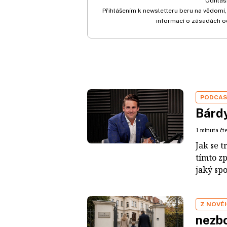
Odhlási
Přihlášením k newsletteru beru na vědomí,
informací o zásadách o
PODCA
Bárdy
1 minuta čt
Jak se t
tímto z
jaký sp
Z NOVÉ
nezbo