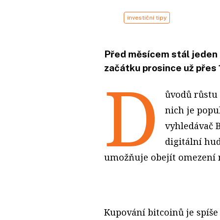
investiční tipy
Před měsícem stál jeden 
začátku prosince už přes 
D
ůvodů růstu 
nich je popu
vyhledávač 
digitální hu
umožňuje obejít omezení n
Kupování bitcoinů je spíše s