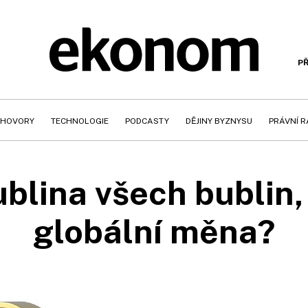
PŘ
HOVORY
TECHNOLOGIE
PODCASTY
DĚJINY BYZNYSU
PRÁVNÍ 
ublina všech bublin
globální měna?