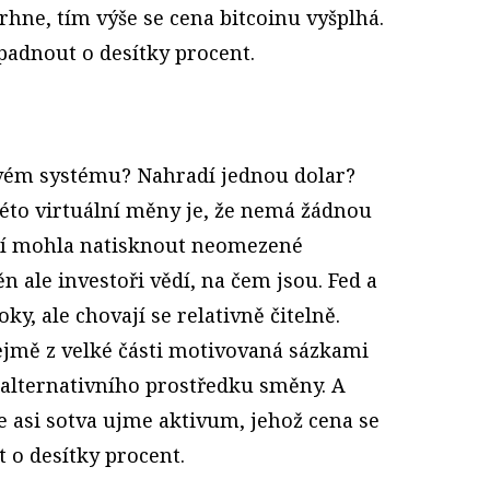
vrhne, tím výše se cena bitcoinu vyšplhá.
spadnout o desítky procent.
ovém systému? Nahradí jednou dolar?
éto virtuální měny je, že nemá žádnou
 jí mohla natisknout neomezené
 ale investoři vědí, na čem jsou. Fed a
ky, ale chovají se relativně čitelně.
řejmě z velké části motivovaná sázkami
 alternativního prostředku směny. A
e asi sotva ujme aktivum, jehož cena se
 o desítky procent.