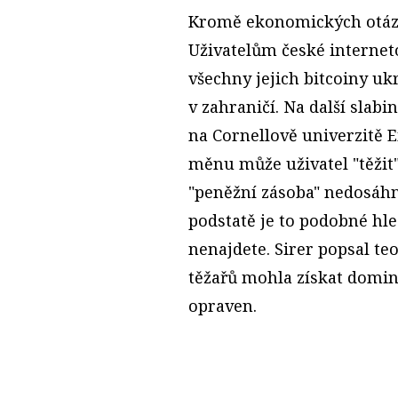
Kromě ekonomických otázek
Uživatelům české internet
všechny jejich bitcoiny uk
v zahraničí. Na další slab
na Cornellově univerzitě E
měnu může uživatel "těžit
"peněžní zásoba" nedosáh
podstatě je to podobné hle
nenajdete. Sirer popsal te
těžařů mohla získat domi
opraven.