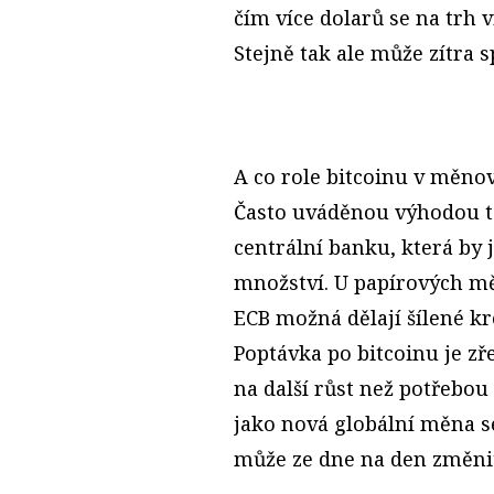
čím více dolarů se na trh 
Stejně tak ale může zítra 
A co role bitcoinu v měn
Často uváděnou výhodou t
centrální banku, která by
množství. U papírových měn
ECB možná dělají šílené kro
Poptávka po bitcoinu je z
na další růst než potřebou
jako nová globální měna s
může ze dne na den změnit