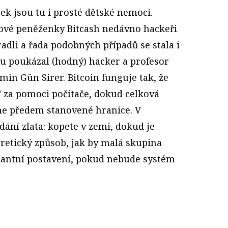
 jsou tu i prosté dětské nemoci.
ové peněženky Bitcash nedávno hackeři
radli a řada podobných případů se stala i
inu poukázal (hodný) hacker a profesor
min Gün Sirer. Bitcoin funguje tak, že
" za pomoci počítače, dokud celková
ne předem stanovené hranice. V
dání zlata: kopete v zemi, dokud je
oretický způsob, jak by malá skupina
nantní postavení, pokud nebude systém