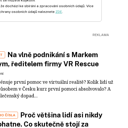
t se můžete kdykoliv.
 že dochází ke sbírání a zpracování osobních údajů. Více
chrany osobních údajů naleznete
ZDE
.
Na vlně podnikání s Markem
ST
m, ředitelem firmy VR Rescue
ení
rénuje první pomoc ve virtuální realitě? Kolik lidí už
působem v Česku kurz první pomoci absolvovalo? A
olečenský dopad...
Proč většina lidí asi nikdy
HO ČÍSLA
hatne. Co skutečně stojí za