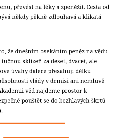
nu, převést na léky a zpeněžit. Cesta od
ývá někdy pěkně zdlouhavá a klikatá.
o, že dnešním osekáním peněz na vědu
tučnou sklizeň za deset, dvacet, ale
takové úvahy dalece přesahují délku
působnosti vlády v demisi ani nemluvě.
 Akademii věd najdeme prostor k
ezpečné pouštět se do bezhlavých škrtů
.