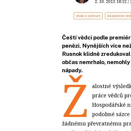
2. 10. 2013
18:52
/
věda a výzkum
Akademie věd
Čeští vědci podle premiér
penězi. Nynějších více n
Rusnok klidně zredukoval 
občas nemrhalo, nemohly b
nápady.
Ž
alostné výsledk
práce vědců pr
Hospodářské no
podobné sázce 
žádnému převratnému prak