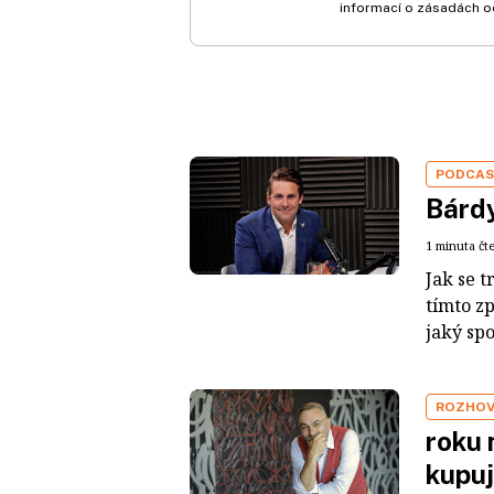
informací o zásadách o
PODCA
Bárdy
1 minuta čt
Jak se t
tímto z
jaký sp
ROZHO
roku 
kupuj