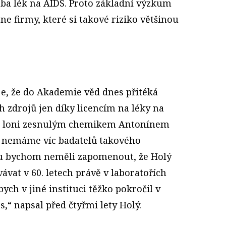
eba lék na AIDS. Proto základní výzkum
 ne firmy, které si takové riziko většinou
je, že do Akademie věd dnes přitéká
 zdrojů jen díky licencím na léky na
té loni zesnulým chemikem Antonínem
e nemáme víc badatelů takového
u bychom neměli zapomenout, že Holý
ávat v 60. letech právě v laboratořích
ych v jiné instituci těžko pokročil v
s,“ napsal před čtyřmi lety Holý.