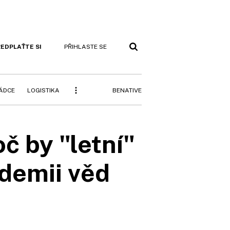
EDPLAŤTE SI
PŘIHLASTE SE
BENATIVE
RÁDCE
LOGISTIKA
by "letní"
demii věd