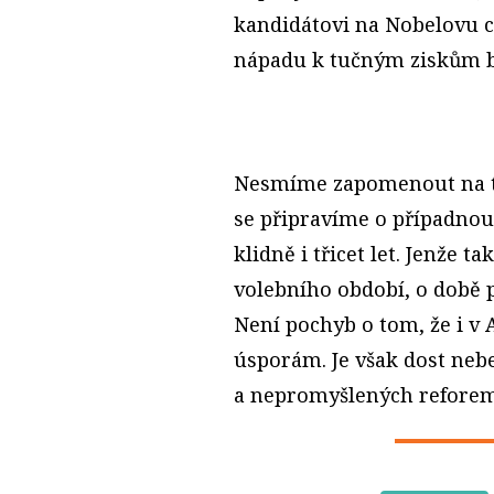
kandidátovi na Nobelovu ce
nápadu k tučným ziskům b
Nesmíme zapomenout na t
se připravíme o případnou 
klidně i třicet let. Jenže 
volebního období, o době 
Není pochyb o tom, že i v
úsporám. Je však dost neb
a nepromyšlených reforem