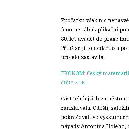
Zpočátku však nic nenasv
fenomenální aplikační po
80. let uvádět do praxe fa
Příliš se jí to nedařilo a
projekt zastavila.
EKONOM: Český matematik 
čtěte ZDE
Část tehdejších zaměstnan
zariskovala. Odešli, založi
pokračovali ve výzkumech.
nápady Antonína Holého, o