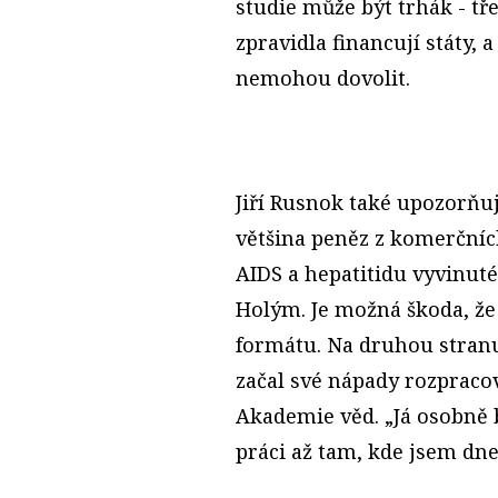
studie může být trhák - tř
zpravidla financují státy, a
nemohou dovolit.
Jiří Rusnok také upozorňu
většina peněz z komerčních
AIDS a hepatitidu vyvinu
Holým. Je možná škoda, ž
formátu. Na druhou stran
začal své nápady rozpracov
Akademie věd. „Já osobně b
práci až tam, kde jsem dne