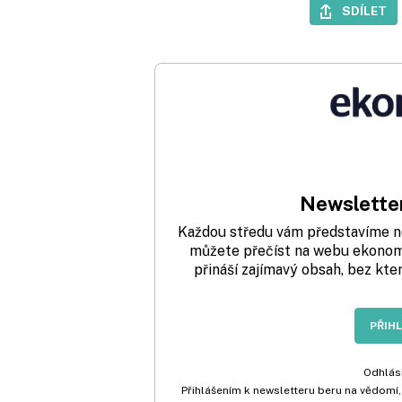
SDÍLET
Newsletter
Každou středu vám představíme nej
můžete přečíst na webu ekonom.
přináší zajímavý obsah, bez kte
PŘIH
Odhlási
Přihlášením k newsletteru beru na vědomí,