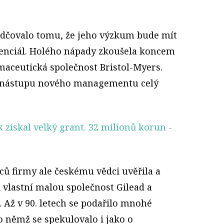
ědčovalo tomu, že jeho výzkum bude mít
tenciál. Holého nápady zkoušela koncem
rmaceutická společnost Bristol-Myers.
 po nástupu nového managementu celý
získal velký grant. 32 milionů korun
-
ců firmy ale českému vědci uvěřila a
li vlastní malou společnost Gilead a
 Až v 90. letech se podařilo mnohé
 němž se spekulovalo i jako o