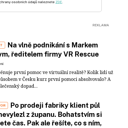
chrany osobních údajů naleznete
ZDE
.
Na vlně podnikání s Markem
ST
m, ředitelem firmy VR Rescue
ení
rénuje první pomoc ve virtuální realitě? Kolik lidí už
působem v Česku kurz první pomoci absolvovalo? A
olečenský dopad...
Po prodeji fabriky klient půl
VOR
nevylezl z županu. Bohatstvím si
ete čas. Pak ale řešíte, co s ním,