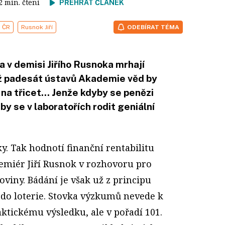
 2 min. čtení
PŘEHRÁT ČLÁNEK
 ČR
Rusnok Jiří
ODEBÍRAT TÉMA
a v demisi Jiřího Rusnoka mrhají
ež padesát ústavů Akademie věd by
na třicet... Jenže kdyby se penězi
y se v laboratořích rodit geniální
y. Tak hodnotí finanční rentabilitu
emiér Jiří Rusnok v rozhovoru pro
viny. Bádání je však už z principu
do loterie. Stovka výzkumů nevede k
tickému výsledku, ale v pořadí 101.