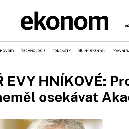
PŘ
HOVORY
TECHNOLOGIE
PODCASTY
DĚJINY BYZNYSU
PRÁVNÍ 
EVY HNÍKOVÉ: Proč 
neměl osekávat Aka