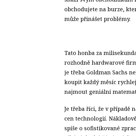
obchodujete na burze, kter
může přinášet problémy.
Tato honba za milisekunda
rozhodně hardwarové firmy
je třeba Goldman Sachs ne
koupit každý měsíc rychlejš
najmout geniální matemati
Je třeba říci, že v případ
cen technologií. Nákladově
spíše o sofistikované zpra