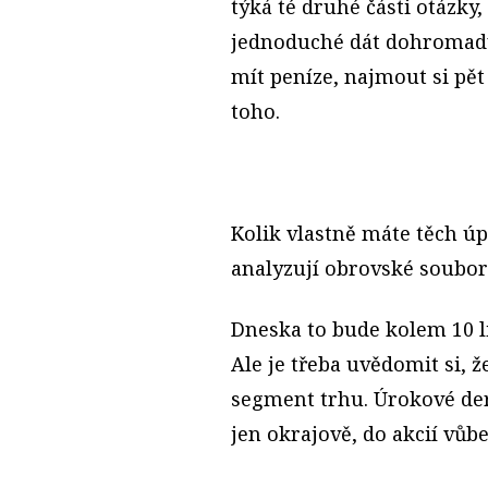
týká té druhé části otázky
jednoduché dát dohromady 
mít peníze, najmout si pět 
toho.
Kolik vlastně máte těch ú
analyzují obrovské soubor
Dneska to bude kolem 10 lid
Ale je třeba uvědomit si,
segment trhu. Úrokové der
jen okrajově, do akcií vůbe