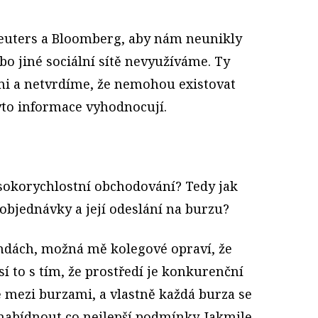
euters a Bloomberg, aby nám neunikly
ebo jiné sociální sítě nevyužíváme. Ty
emi a netvrdíme, že nemohou existovat
yto informace vyhodnocují.
sokorychlostní obchodování? Tedy jak
objednávky a její odeslání na burzu?
ndách, možná mě kolegové opraví, že
í to s tím, že prostředí je konkurenční
ě mezi burzami, a vlastně každá burza se
abídnout co nejlepší podmínky. Jakmile