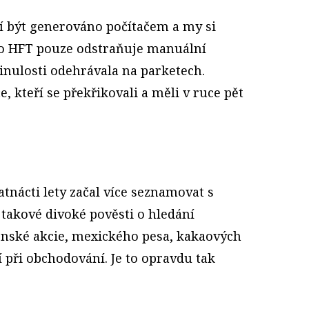
í být generováno počítačem a my si
to HFT pouze odstraňuje manuální
minulosti odehrávala na parketech.
, kteří se překřikovali a měli v ruce pět
atnácti lety začal více seznamovat s
takové divoké pověsti o hledání
onské akcie, mexického pesa, kakaových
í při obchodování. Je to opravdu tak