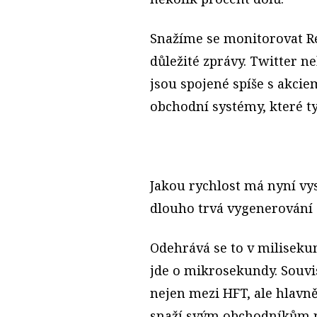
Snažíme se monitorovat R
důležité zprávy. Twitter n
jsou spojené spíše s akci
obchodní systémy, které t
Jakou rychlost má nyní vy
dlouho trvá vygenerování 
Odehrává se to v miliseku
jde o mikrosekundy. Souvis
nejen mezi HFT, ale hlavn
snaží svým obchodníkům n