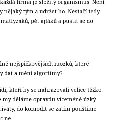
, každá firma je složitý organismus. Není
nějaký tým a udržet ho. Nestačí tedy
matfyzáků, pět ajťáků a pustit se do
plně nejšpičkovějších mozků, které
y dat a mění algoritmy?
í, kteří by se nahrazovali velice těžko.
 že my děláme opravdu víceméně úzký
iváty, do komodit se zatím pouštíme
c ne.