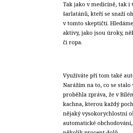
Tak jako v medicíně, tak i 
šarlatánů, kteří se snaží 
v tomto skeptičtí. Hledám
aktivy, jako jsou úroky, n
či ropa.
Využíváte při tom také au
Narážím na to, co se stalo
proběhla zpráva, že v Bíl
kachna, kterou každý poc
nějaký vysokorychlostní 
automatické obchodování, 
několik procent dolů.