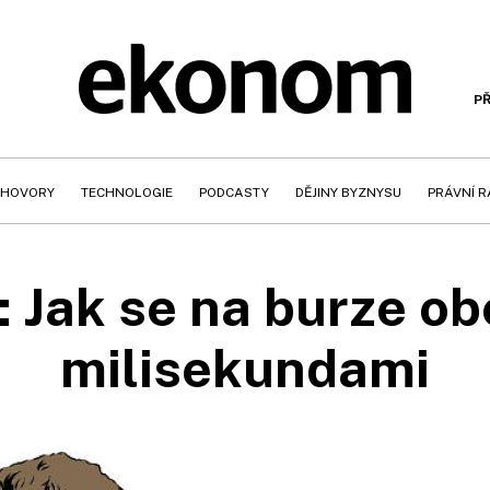
PŘ
HOVORY
TECHNOLOGIE
PODCASTY
DĚJINY BYZNYSU
PRÁVNÍ 
: Jak se na burze o
milisekundami