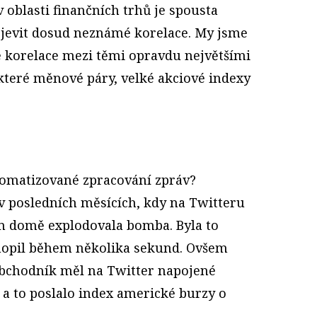
v oblasti finančních trhů je spousta
objevit dosud neznámé korelace. My jsme
e korelace mezi těmi opravdu největšími
ěkteré měnové páry, velké akciové indexy
tomatizované zpracování zpráv?
 v posledních měsících, kdy na Twitteru
ém domě explodovala bomba. Byla to
hopil během několika sekund. Ovšem
obchodník měl na Twitter napojené
a to poslalo index americké burzy o