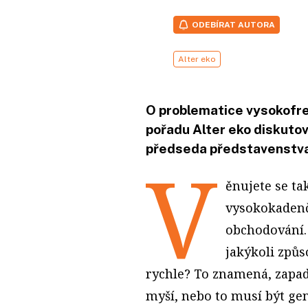
ODEBÍRAT AUTORA
Alter eko
O problematice vysokofre
pořadu Alter eko diskutov
předseda představenstva 
V
ěnujete se t
vysokokaden
obchodování. 
jakýkoli způs
rychle? To znamená, zapadá
myší, nebo to musí být g