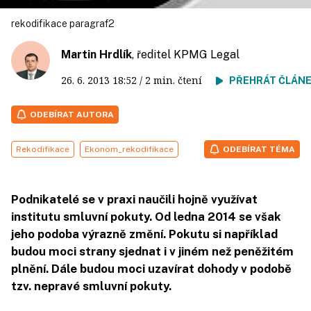
rekodifikace paragraf2
Martin Hrdlík
, ředitel KPMG Legal
26. 6. 2013
18:52
/ 2 min. čtení
PŘEHRÁT ČLÁN
ODEBÍRAT AUTORA
Rekodifikace
Ekonom_rekodifikace
ODEBÍRAT TÉMA
Podnikatelé se v praxi naučili hojně využívat
institutu smluvní pokuty. Od ledna 2014 se však
jeho podoba výrazně změní. Pokutu si například
budou moci strany sjednat i v jiném než peněžitém
plnění. Dále budou moci uzavírat dohody v podobě
tzv. nepravé smluvní pokuty.