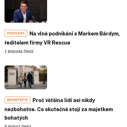
Na vlně podnikání s Markem Bárdym,
PODCAST
ředitelem firmy VR Rescue
1 minuta čtení
Proč většina lidí asi nikdy
BOHATSTVÍ
nezbohatne. Co skutečně stojí za majetkem
bohatých
8 minut čtení