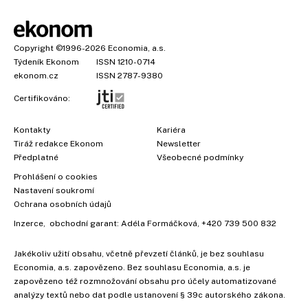
Copyright
©1996-2026
Economia, a.s.
Týdeník Ekonom
ISSN 1210-0714
ekonom.cz
ISSN 2787-9380
Certifikováno:
Kontakty
Kariéra
Tiráž redakce Ekonom
Newsletter
Předplatné
Všeobecné podmínky
Prohlášení o cookies
Nastavení soukromí
Ochrana osobních údajů
Inzerce
, obchodní garant:
Adéla Formáčková
,
+420 739 500 832
Jakékoliv užití obsahu, včetně převzetí článků, je bez souhlasu
Economia, a.s. zapovězeno. Bez souhlasu Economia, a.s. je
zapovězeno též rozmnožování obsahu pro účely automatizované
analýzy textů nebo dat podle ustanovení § 39c autorského zákona.