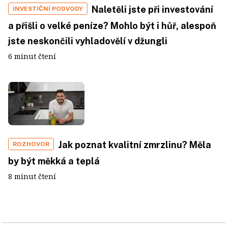
Naletěli jste při investování
INVESTIČNÍ PODVODY
a přišli o velké peníze? Mohlo být i hůř, alespoň
jste neskončili vyhladovělí v džungli
6 minut čtení
Jak poznat kvalitní zmrzlinu? Měla
ROZHOVOR
by být měkká a teplá
8 minut čtení