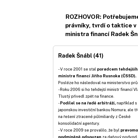
ROZHOVOR: Potřebujeme 
právníky, tvrdí o taktice
ministra financí Radek Šn
Radek Šnábl (41)
- V roce 2001 se stal
poradcem tehdejšíh
ministra financí Jiřího Rusnoka (ČSSD).
Posléze ho následoval na ministerstvo pr
- Roku 2006 si ho tehdejší ministr financí Vl
Tlustý přivedl zpět na finance.
-
Podílel se na řadě arbitráží,
například s
japonskou investiční bankou Nomura, ale tř
na řešení ztracené půlmiliardy z České
konsolidační agentury.
- V roce 2009 se provalilo, že byl
pravomo
podmíněně odsouzen
za daňový podvod 