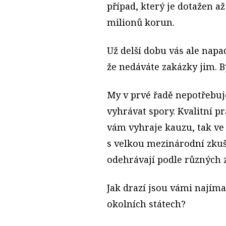
případ, který je dotažen až 
milionů korun.
Už delší dobu vás ale napa
že nedáváte zakázky jim. By
My v prvé řadě nepotřebuj
vyhrávat spory. Kvalitní p
vám vyhraje kauzu, tak ve
s velkou mezinárodní zkuš
odehrávají podle různých z
Jak drazí jsou vámi najíma
okolních státech?