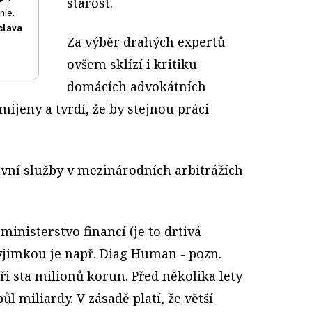
starost.
nie.
slava
Za výběr drahých expertů
ovšem sklízí i kritiku
domácích advokátních
omíjeny a tvrdí, že by stejnou práci
ávní služby v mezinárodních arbitrážích
ministerstvo financí (je to drtivá
výjimkou je např. Diag Human - pozn.
 tři sta milionů korun. Před několika lety
ůl miliardy. V zásadě platí, že větší