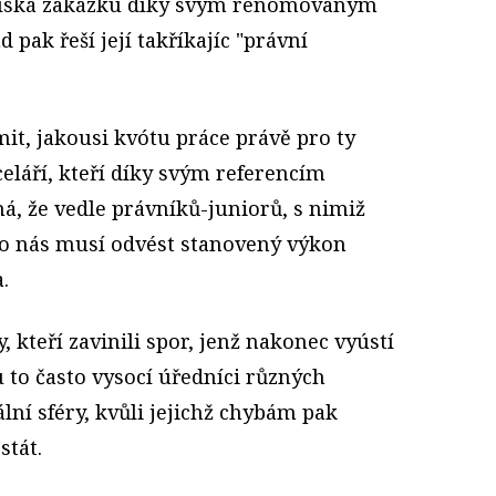
ř získá zakázku díky svým renomovaným
pak řeší její takříkajíc "právní
it, jakousi kvótu práce právě pro ty
eláří, kteří díky svým referencím
á, že vedle právníků-juniorů, s nimiž
ro nás musí odvést stanovený výkon
.
y, kteří zavinili spor, jenž nakonec vyústí
 to často vysocí úředníci různých
lní sféry, kvůli jejichž chybám pak
stát.