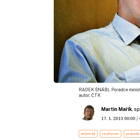
RADEK ŠNÁBL Poradce ministra
autor:
ČTK
Martin Mařík
, s
17. 1. 2013
00:00
/
arbitráž
rozhovor
právník