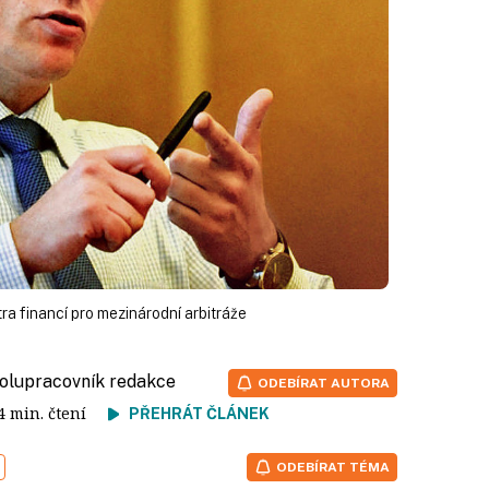
 financí pro mezinárodní arbitráže
polupracovník redakce
ODEBÍRAT AUTORA
 4 min. čtení
PŘEHRÁT ČLÁNEK
ODEBÍRAT TÉMA