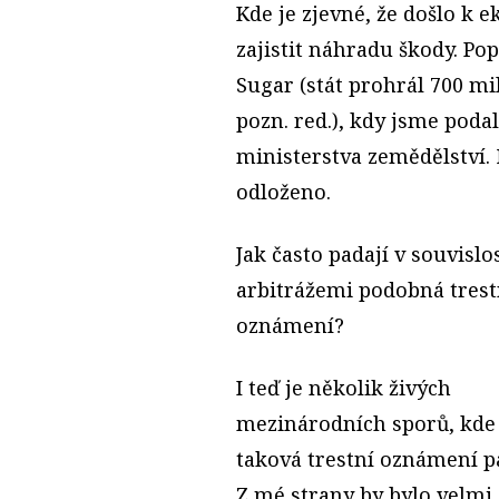
Kde je zjevné, že došlo k
zajistit náhradu škody. Po
Sugar (stát prohrál 700 m
pozn. red.), kdy jsme poda
ministerstva zemědělství. 
odloženo.
Jak často padají v souvislos
arbitrážemi podobná trest
oznámení?
I teď je několik živých
mezinárodních sporů, kde
taková trestní oznámení p
Z mé strany by bylo velmi