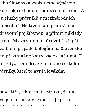
 nebo Slovenska vypisujeme výběrová
, kde pak rozhoduje samozřejmě i cena. A
ou služby právníků v mezinárodních
rojnásobné. Nedávno tam prohrál stát
zdravotní pojišťovnou, a přitom náklady
ů eur. My za sumu na úrovni čtyř, pěti
 žádném případě kolegům na Slovensku
jsem při zmíněné kauze zadostiučinění. U
ván, když jsem dříve z jednoho českého
rávníky, kteří to nyní Slovákům
kanceláře, jakou máte záruku, že na
ě jejich špičkoví experti? Je přece