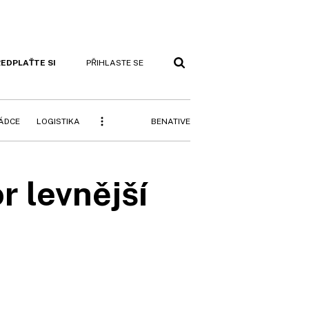
EDPLAŤTE SI
PŘIHLASTE SE
BENATIVE
RÁDCE
LOGISTIKA
r levnější