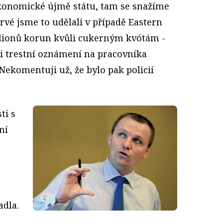
 ekonomické újmě státu, tam se snažíme
prvé jsme to udělali v případě Eastern
ilionů korun kvůli cukerným kvótám -
li trestní oznámení na pracovníka
Nekomentuji už, že bylo pak policií
ti s
ní
adla.