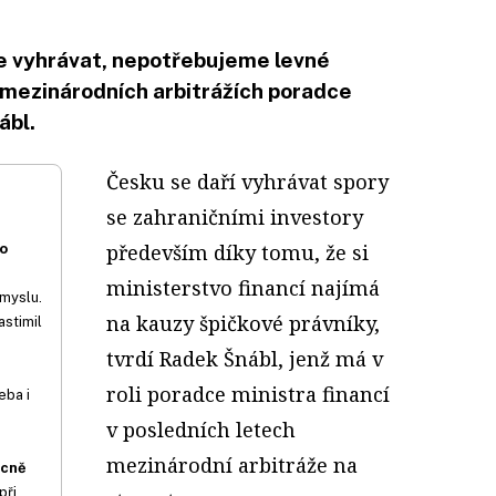
vyhrávat, nepotřebujeme levné
 v mezinárodních arbitrážích poradce
ábl.
Česku se daří vyhrávat spory
se zahraničními investory
především díky tomu, že si
o
ministerstvo financí najímá
ůmyslu.
na kauzy špičkové právníky,
astimil
tvrdí Radek Šnábl, jenž má v
roli poradce ministra financí
eba i
v posledních letech
mezinárodní arbitráže na
cně
při