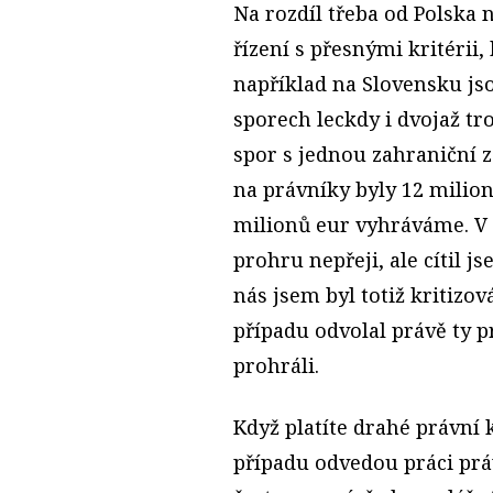
Na rozdíl třeba od Polska
řízení s přesnými kritérii
například na Slovensku js
sporech leckdy i dvojaž t
spor s jednou zahraniční 
na právníky byly 12 milion
milionů eur vyhráváme. V
prohru nepřeji, ale cítil 
nás jsem byl totiž kritizo
případu odvolal právě ty p
prohráli.
Když platíte drahé právní 
případu odvedou práci práv