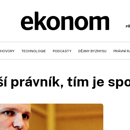
PŘ
HOVORY
TECHNOLOGIE
PODCASTY
DĚJINY BYZNYSU
PRÁVNÍ 
í právník, tím je spo