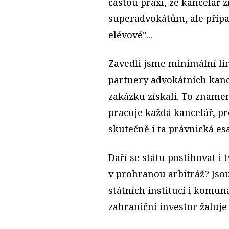
častou praxí, že kancelá
superadvokátům, ale případ 
elévové"...
Zavedli jsme minimální lim
partnery advokátních kanc
zakázku získali. To znamen
pracuje každá kancelář, p
skutečně i ta právnická esa
Daří se státu postihovat i t
v prohranou arbitráž? Jsou
státních institucí i komuná
zahraniční investor žaluje 