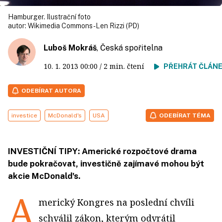
Hamburger. Ilustrační foto
autor:
Wikimedia Commons - Len Rizzi (PD)
Luboš Mokráš
, Česká spořitelna
10. 1. 2013
00:00
/ 2 min. čtení
PŘEHRÁT ČLÁN
ODEBÍRAT AUTORA
investice
McDonald's
USA
ODEBÍRAT TÉMA
INVESTIČNÍ TIPY: Americké rozpočtové drama
bude pokračovat, investičně zajímavé mohou být
akcie McDonald's.
A
merický Kongres na poslední chvíli
schválil zákon, kterým odvrátil