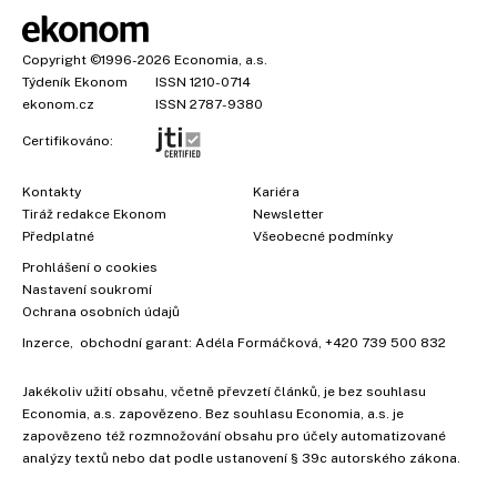
Copyright
©1996-2026
Economia, a.s.
Týdeník Ekonom
ISSN 1210-0714
ekonom.cz
ISSN 2787-9380
Certifikováno:
Kontakty
Kariéra
Tiráž redakce Ekonom
Newsletter
Předplatné
Všeobecné podmínky
Prohlášení o cookies
Nastavení soukromí
Ochrana osobních údajů
Inzerce
, obchodní garant:
Adéla Formáčková
,
+420 739 500 832
Jakékoliv užití obsahu, včetně převzetí článků, je bez souhlasu
×
Economia, a.s. zapovězeno. Bez souhlasu Economia, a.s. je
zapovězeno též rozmnožování obsahu pro účely automatizované
analýzy textů nebo dat podle ustanovení § 39c autorského zákona.