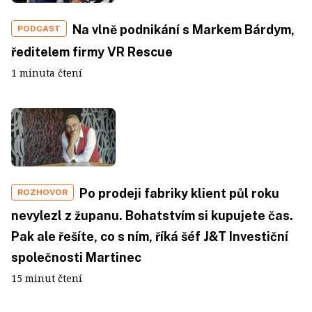
Na vlně podnikání s Markem Bárdym,
PODCAST
ředitelem firmy VR Rescue
1 minuta čtení
Po prodeji fabriky klient půl roku
ROZHOVOR
nevylezl z županu. Bohatstvím si kupujete čas.
Pak ale řešíte, co s ním, říká šéf J&T Investiční
společnosti Martinec
15 minut čtení