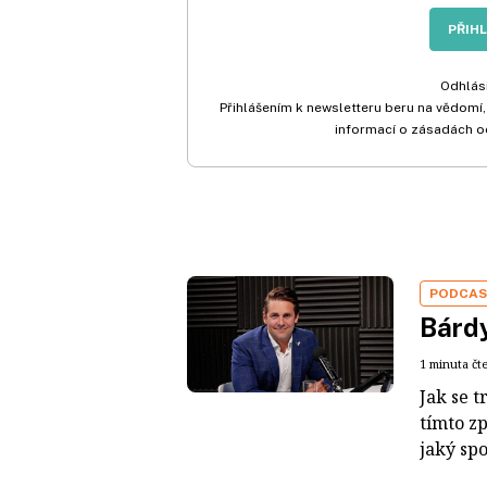
PŘIH
Odhlási
Přihlášením k newsletteru beru na vědomí,
informací o zásadách o
PODCA
Bárdy
1 minuta čt
Jak se t
tímto z
jaký sp