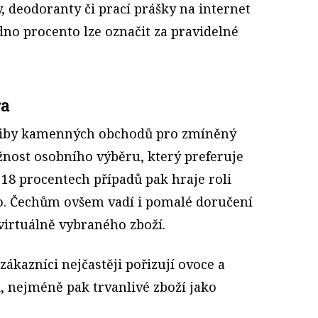
y, deodoranty či prací prášky na internet
edno procento lze označit za pravidelné
ra
liby kamenných obchodů pro zmíněný
žnost osobního výběru, který preferuje
18 procentech případů pak hraje roli
o. Čechům ovšem vadí i pomalé doručení
virtuálně vybraného zboží.
zákazníci nejčastěji pořizují ovoce a
i, nejméně pak trvanlivé zboží jako