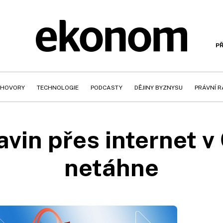
PŘ
HOVORY
TECHNOLOGIE
PODCASTY
DĚJINY BYZNYSU
PRÁVNÍ 
avin přes internet v 
netáhne