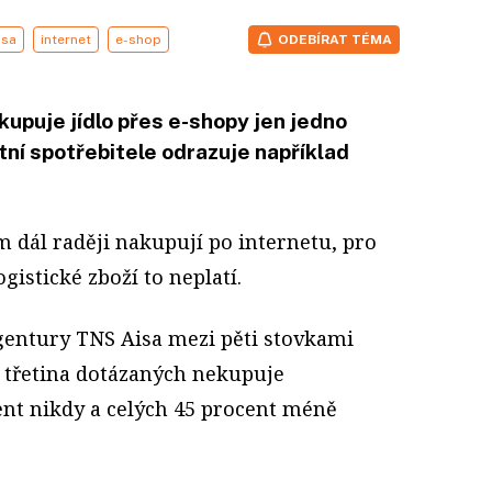
isa
internet
e-shop
ODEBÍRAT TÉMA
puje jídlo přes e-shopy jen jedno
ní spotřebitele odrazuje například
ím dál raději nakupují po internetu, pro
gistické zboží to neplatí.
entury TNS Aisa mezi pěti stovkami
 třetina dotázaných nekupuje
ent nikdy a celých 45 procent méně