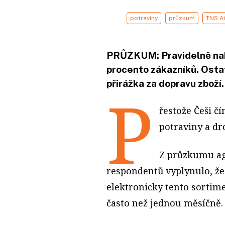
potraviny
průzkum
TNS A
PRŮZKUM: Pravidelně naku
procento zákazníků. Ostat
přirážka za dopravu zboží.
P
řestože Češi č
potraviny a dro
Z průzkumu ag
respondentů vyplynulo, že
elektronicky tento sortim
často než jednou měsíčně.