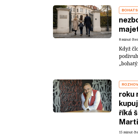
BOHATS
nezbo
maje
8 minut čte
Když čl
podivuh
„bohatým
ROZHO
roku 
kupuj
říká 
Mart
15 minut čt