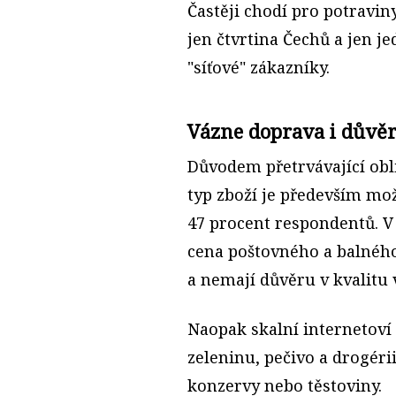
Častěji chodí pro potravin
jen čtvrtina Čechů a jen j
"síťové" zákazníky.
Vázne doprava i důvě
Důvodem přetrvávající ob
typ zboží je především mo
47 procent respondentů. V 
cena poštovného a balnéh
a nemají důvěru v kvalitu 
Naopak skalní internetoví 
zeleninu, pečivo a drogéri
konzervy nebo těstoviny.