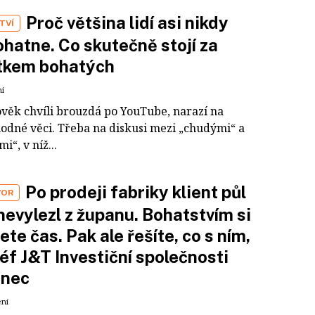
Proč většina lidí asi nikdy
TVÍ
hatne. Co skutečně stojí za
tkem bohatých
ní
ověk chvíli brouzdá po YouTube, narazí na
odné věci. Třeba na diskusi mezi „chudými“ a
i“, v níž...
Po prodeji fabriky klient půl
VOR
nevylezl z županu. Bohatstvím si
ete čas. Pak ale řešíte, co s ním,
šéf J&T Investiční společnosti
inec
ení