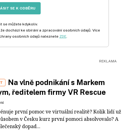
LÁSIT SE K ODBĚRU
t se můžete kdykoliv.
 že dochází ke sbírání a zpracování osobních údajů. Více
chrany osobních údajů naleznete
ZDE
.
Na vlně podnikání s Markem
ST
m, ředitelem firmy VR Rescue
ení
rénuje první pomoc ve virtuální realitě? Kolik lidí už
působem v Česku kurz první pomoci absolvovalo? A
olečenský dopad...