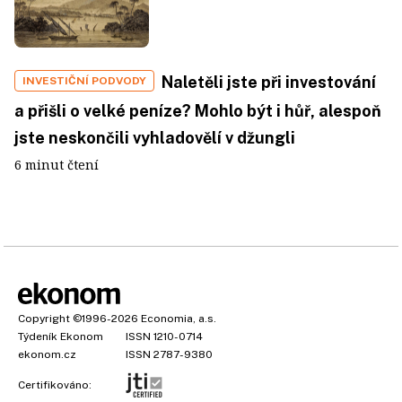
Naletěli jste při investování
INVESTIČNÍ PODVODY
a přišli o velké peníze? Mohlo být i hůř, alespoň
jste neskončili vyhladovělí v džungli
6 minut čtení
Copyright
©1996-2026
Economia, a.s.
Týdeník Ekonom
ISSN 1210-0714
ekonom.cz
ISSN 2787-9380
Certifikováno: