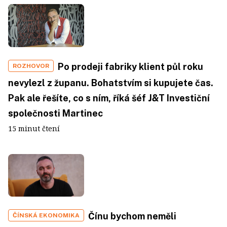
Po prodeji fabriky klient půl roku
ROZHOVOR
nevylezl z županu. Bohatstvím si kupujete čas.
Pak ale řešíte, co s ním, říká šéf J&T Investiční
společnosti Martinec
15 minut čtení
Čínu bychom neměli
ČÍNSKÁ EKONOMIKA