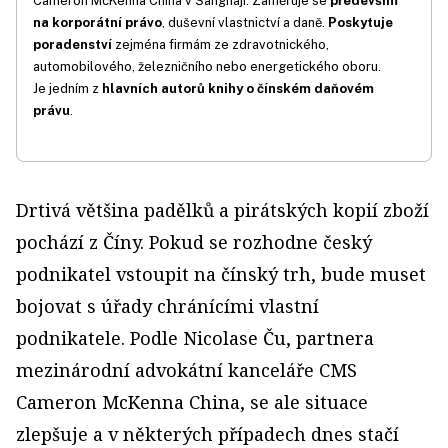
Cameron McKenna China v Šanghaji. Zaměřuje se
především
na korporátní právo
, duševní vlastnictví a daně.
Poskytuje
poradenství
zejména firmám ze zdravotnického,
automobilového, železničního nebo energetického oboru.
Je jedním z
hlavních autorů knihy o čínském daňovém
právu
.
Drtivá většina padělků a pirátských kopií zboží
pochází z Číny. Pokud se rozhodne český
podnikatel vstoupit na čínský trh, bude muset
bojovat s úřady chránícími vlastní
podnikatele. Podle Nicolase Ču, partnera
mezinárodní advokátní kanceláře CMS
Cameron McKenna China, se ale situace
zlepšuje a v některých případech dnes stačí