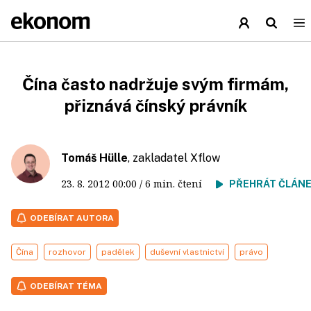
Čína často nadržuje svým firmám,
přiznává čínský právník
Tomáš Hülle
, zakladatel Xflow
23. 8. 2012
00:00
/ 6 min. čtení
PŘEHRÁT ČLÁN
ODEBÍRAT AUTORA
Čína
rozhovor
padělek
duševní vlastnictví
právo
ODEBÍRAT TÉMA