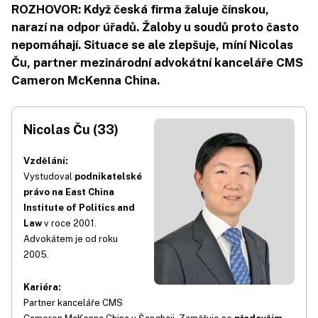
ROZHOVOR: Když česká firma žaluje čínskou,
narazí na odpor úřadů. Žaloby u soudů proto často
nepomáhají. Situace se ale zlepšuje, míní Nicolas
Ču, partner mezinárodní advokátní kanceláře CMS
Cameron McKenna China.
Nicolas Ču (33)
Vzdělání:
Vystudoval
podnikatelské
právo na East China
Institute of Politics and
Law
v roce 2001.
Advokátem je od roku
2005.
Kariéra:
Partner kanceláře CMS