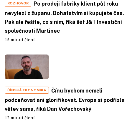
Po prodeji fabriky klient půl roku
ROZHOVOR
nevylezl z županu. Bohatstvím si kupujete čas.
Pak ale řešíte, co s ním, říká šéf J&T Investiční
společnosti Martinec
15 minut čtení
Čínu bychom neměli
ČÍNSKÁ EKONOMIKA
podceňovat ani glorifikovat. Evropa si podřízla
větev sama, říká Dan Vořechovský
12 minut čtení