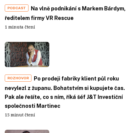
Na vlně podnikání s Markem Bárdym,
PODCAST
ředitelem firmy VR Rescue
1 minuta čtení
Po prodeji fabriky klient půl roku
ROZHOVOR
nevylezl z županu. Bohatstvím si kupujete čas.
Pak ale řešíte, co s ním, říká šéf J&T Investiční
společnosti Martinec
15 minut čtení