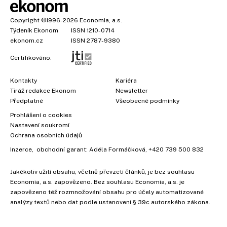
Copyright
©1996-2026
Economia, a.s.
Týdeník Ekonom
ISSN 1210-0714
ekonom.cz
ISSN 2787-9380
Certifikováno:
Kontakty
Kariéra
Tiráž redakce Ekonom
Newsletter
×
Předplatné
Všeobecné podmínky
Prohlášení o cookies
Nastavení soukromí
Ochrana osobních údajů
Inzerce
, obchodní garant:
Adéla Formáčková
,
+420 739 500 832
Jakékoliv užití obsahu, včetně převzetí článků, je bez souhlasu
Economia, a.s. zapovězeno. Bez souhlasu Economia, a.s. je
zapovězeno též rozmnožování obsahu pro účely automatizované
analýzy textů nebo dat podle ustanovení § 39c autorského zákona.