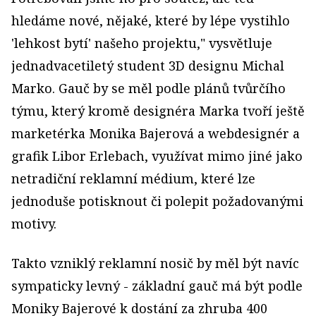
hledáme nové, nějaké, které by lépe vystihlo
'lehkost bytí' našeho projektu," vysvětluje
jednadvacetiletý student 3D designu Michal
Marko. Gauč by se měl podle plánů tvůrčího
týmu, který kromě designéra Marka tvoří ještě
marketérka Monika Bajerová a webdesignér a
grafik Libor Erlebach, využívat mimo jiné jako
netradiční reklamní médium, které lze
jednoduše potisknout či polepit požadovanými
motivy.
Takto vzniklý reklamní nosič by měl být navíc
sympaticky levný - základní gauč má být podle
Moniky Bajerové k dostání za zhruba 400