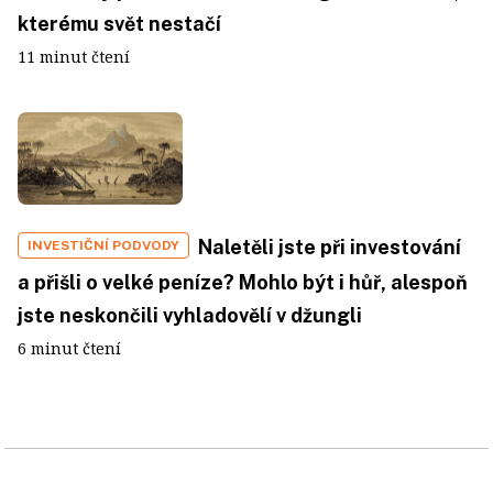
kterému svět nestačí
11 minut čtení
Naletěli jste při investování
INVESTIČNÍ PODVODY
a přišli o velké peníze? Mohlo být i hůř, alespoň
jste neskončili vyhladovělí v džungli
6 minut čtení