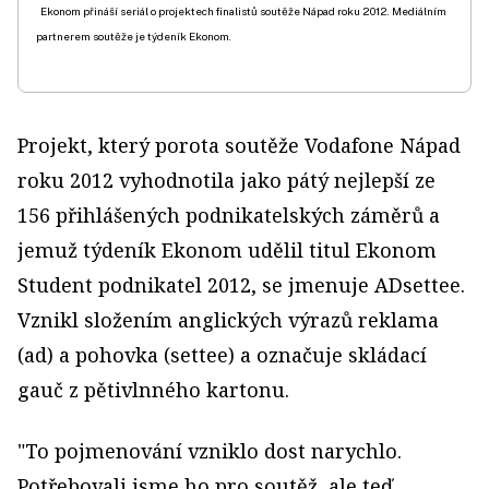
Ekonom přináší seriál o projektech finalistů soutěže Nápad roku 2012. Mediálním
partnerem soutěže je týdeník Ekonom.
Projekt, který porota soutěže Vodafone Nápad
roku 2012 vyhodnotila jako pátý nejlepší ze
156 přihlášených podnikatelských záměrů a
jemuž týdeník Ekonom udělil titul Ekonom
Student podnikatel 2012, se jmenuje ADsettee.
Vznikl složením anglických výrazů reklama
(ad) a pohovka (settee) a označuje skládací
gauč z pětivlnného kartonu.
"To pojmenování vzniklo dost narychlo.
Potřebovali jsme ho pro soutěž, ale teď