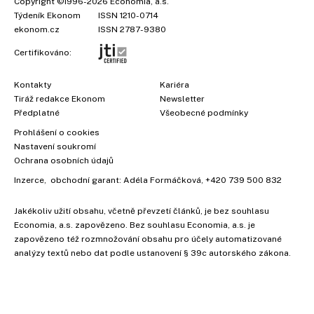
Copyright
©1996-2026
Economia, a.s.
Týdeník Ekonom
ISSN 1210-0714
ekonom.cz
ISSN 2787-9380
Certifikováno:
Kontakty
Kariéra
Tiráž redakce Ekonom
Newsletter
Předplatné
Všeobecné podmínky
Prohlášení o cookies
Nastavení soukromí
Ochrana osobních údajů
Inzerce
, obchodní garant:
Adéla Formáčková
,
+420 739 500 832
Jakékoliv užití obsahu, včetně převzetí článků, je bez souhlasu
Economia, a.s. zapovězeno. Bez souhlasu Economia, a.s. je
zapovězeno též rozmnožování obsahu pro účely automatizované
analýzy textů nebo dat podle ustanovení § 39c autorského zákona.