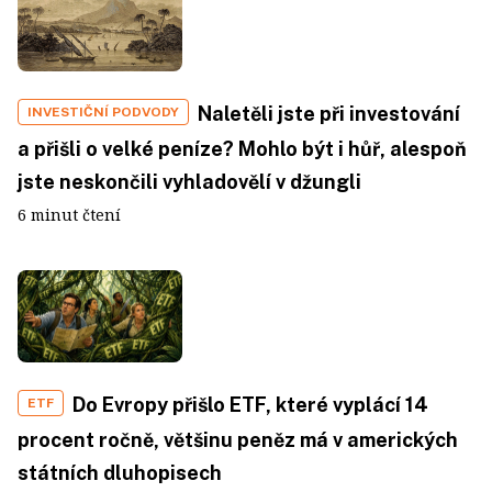
Naletěli jste při investování
INVESTIČNÍ PODVODY
a přišli o velké peníze? Mohlo být i hůř, alespoň
jste neskončili vyhladovělí v džungli
6 minut čtení
Do Evropy přišlo ETF, které vyplácí 14
ETF
procent ročně, většinu peněz má v amerických
státních dluhopisech