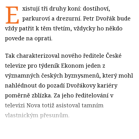
E
xistují tři druhy koní: dostihoví,
parkuroví a drezurní. Petr Dvořák bude
vždy patřit k těm třetím, vždycky ho někdo
povede na oprati.
Tak charakterizoval nového ředitele České
televize pro týdeník Ekonom jeden z
významných českých byznysmenů, který mohl
nahlédnout do pozadí Dvořákovy kariéry
poměrně zblízka. Za jeho ředitelování v
televizi Nova totiž asistoval tamním
vlastnickým přesunům.