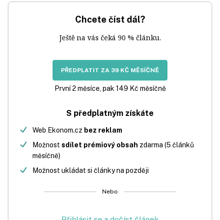
Chcete číst dál?
Ještě na vás čeká 90 % článku.
PŘEDPLATIT ZA 39 KČ MĚSÍČNĚ
První 2 měsíce, pak 149 Kč měsíčně
S předplatným získáte
Web Ekonom.cz
bez reklam
Možnost
sdílet prémiový obsah
zdarma (5 článků
měsíčně)
Možnost ukládat si články na později
Nebo
Přihlásit se a dočíst článek