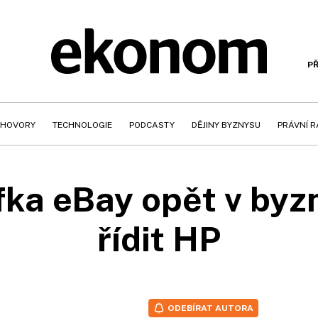
PŘ
HOVORY
TECHNOLOGIE
PODCASTY
DĚJINY BYZNYSU
PRÁVNÍ 
fka eBay opět v byz
řídit HP
ODEBÍRAT AUTORA