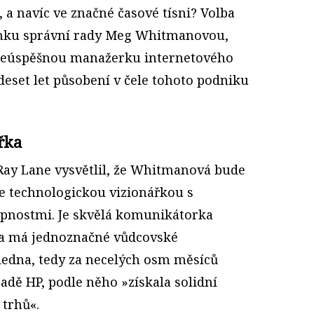
 a navíc ve značné časové tísni? Volba
enku správní rady Meg Whitmanovou,
eleúspěšnou manažerku internetového
deset let působení v čele tohoto podniku
řka
Ray Lane vysvětlil, že Whitmanová bude
e technologickou vizionářkou s
opnostmi. Je skvělá komunikátorka
 a má jednoznačné vůdcovské
 ledna, tedy za necelých osm měsíců
radě HP, podle něho »získala solidní
 trhů«.