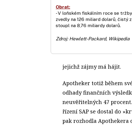
Obrat:
- V loňském fiskálním roce se tržby
zvedly na 126 miliard dolarů, čistý z
stoupl na 8,76 miliardy dolarů.
Zdroj: Hewlett-Packard, Wikipedia
jejichž zájmy má hájit.
Apotheker totiž během své 
odhady finančních výsledků
neuvěřitelných 47 procent
řízení SAP se dostal do »k
pak rozhodla Apothekera co