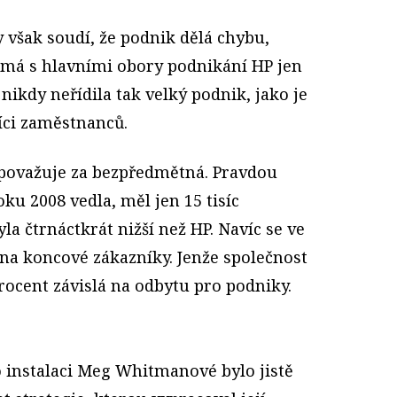
však soudí, že podnik dělá chybu,
á s hlavními obory podnikání HP jen
nikdy neřídila tak velký podnik, jako je
íci zaměstnanců.
považuje za bezpředmětná. Pravdou
roku 2008 vedla, měl jen 15 tisíc
la čtrnáctkrát nižší než HP. Navíc se ve
 na koncové zákazníky. Jenže společnost
rocent závislá na odbytu pro podniky.
 instalaci Meg Whitmanové bylo jistě