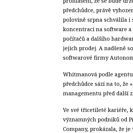
prohlášení, že se bude drže
předchůdce, právě vyhozen
polovině srpna schválila i
koncentraci na software a
počítačů a dalšího hardwar
jejich prodej. A nadšeně s
softwarové firmy Autonomy,
Whitmanová podle agentur
předchůdce sází na to, že 
managementu před další z
Ve své třicetileté kariéře,
významných podniků od Pr
Company, prokázala, že j