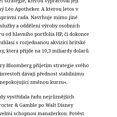
t strategie, kterou vypracoval její
ý Léo Apotheker. A kterou letos v
 správní rada. Navrhuje mimo jiné
 služby a oddělení výroby osobních
u od hlavního portfolia HP, či dokonce
ouhlasí s rozjednanou akvizicí britské
 která přijde na 10,3 miliardy dolarů.
y Bloomberg přijetím strategie svého
»investoři dávají přednost stabilnímu
nepokojující změnou kurzu«.
 kdy vystřídala řadu nejrůznějších
octer & Gamble po Walt Disney
e velmi schopnou manažerkou. Pověst