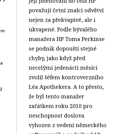
Její jmenování do čela HP
považují četní znalci odvětví
nejen za překvapivé, ale i
ukvapené. Podle bývalého
kém
manažera HP Toma Perkinse
se podnik dopouští stejné
chyby, jako když před
 a
necelými jedenácti měsíci
zvolil šéfem kontroverzního
Léa Apothekera. A to přesto,
iž
že byl tento manažer
začátkem roku 2010 pro
neschopnost doslova
vyhozen z vedení německého