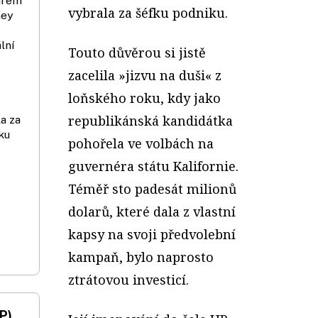
irem
vybrala za šéfku podniku.
ney
lní
Touto důvěrou si jistě
zacelila »jizvu na duši« z
loňského roku, kdy jako
republikánská kandidátka
a za
ku
pohořela ve volbách na
guvernéra státu Kalifornie.
Téměř sto padesát milionů
dolarů, které dala z vlastní
kapsy na svoji předvolební
kampaň, bylo naprosto
ztrátovou investicí.
P)