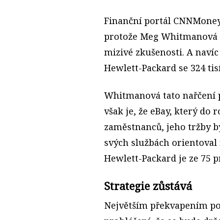
Finanční portál CNNMoney 
protože Meg Whitmanová m
mizivé zkušenosti. A navíc 
Hewlett-Packard se 324 tis
Whitmanová tato nařčení 
však je, že eBay, který do 
zaměstnanců, jeho tržby by
svých službách orientoval
Hewlett-Packard je ze 75 p
Strategie zůstává
Největším překvapením po