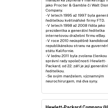
manažerka zejména v marketingu f
jako Procter & Gamble či Walt Dis
Company.
- V letech 1995 až 1997 byla generá
ředitelkou květinářské firmy FTD.
- V letech 1998 až 2008 řídila jako
prezidentka a generální ředitelka
internetovou dražební firmu eBay.
- V roce 2010 neúspěšně kandidoval
republikánskou stranu na guvernér
státu Kalifornie.
- V lednu 2011 byla zvolena členkou
správní rady společnosti Hewlett-
Packard, od 22. září je její generální
ředitelkou.
- Se svým manželem, významným
neurochirurgem, má dva syny.
Hewlett-Packard Company (H