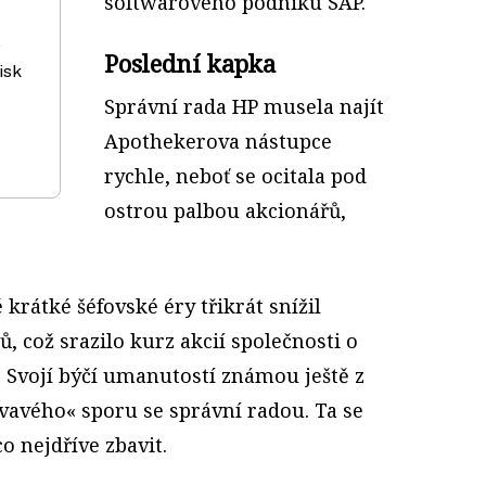
softwarového podniku SAP.
Poslední kapka
isk
Správní rada HP musela najít
Apothekerova nástupce
rychle, neboť se ocitala pod
ostrou palbou akcionářů,
krátké šéfovské éry třikrát snížil
, což srazilo kurz akcií společnosti o
. Svojí býčí umanutostí známou ještě z
rvavého« sporu se správní radou. Ta se
 nejdříve zbavit.