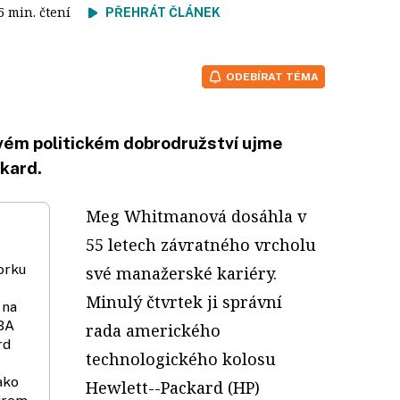
 5 min. čtení
PŘEHRÁT ČLÁNEK
ODEBÍRAT TÉMA
ém politickém dobrodružství ujme
kard.
Meg Whitmanová dosáhla v
55 letech závratného vrcholu
orku
své manažerské kariéry.
Minulý čtvrtek ji správní
 na
MBA
rada amerického
rd
technologického kolosu
ako
Hewlett--Packard (HP)