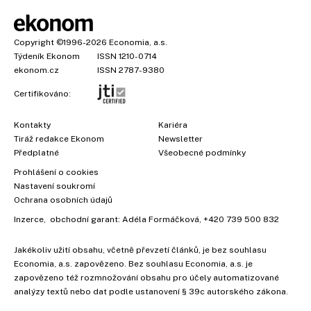
Copyright
©1996-2026
Economia, a.s.
Týdeník Ekonom
ISSN 1210-0714
ekonom.cz
ISSN 2787-9380
Certifikováno:
Kontakty
Kariéra
Tiráž redakce Ekonom
Newsletter
×
Předplatné
Všeobecné podmínky
Prohlášení o cookies
Nastavení soukromí
Ochrana osobních údajů
Inzerce
, obchodní garant:
Adéla Formáčková
,
+420 739 500 832
Jakékoliv užití obsahu, včetně převzetí článků, je bez souhlasu
Economia, a.s. zapovězeno. Bez souhlasu Economia, a.s. je
zapovězeno též rozmnožování obsahu pro účely automatizované
analýzy textů nebo dat podle ustanovení § 39c autorského zákona.