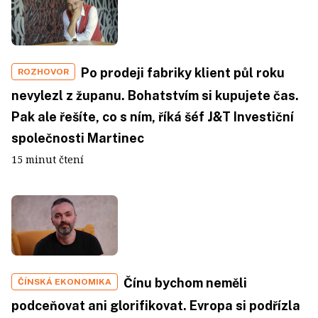
Po prodeji fabriky klient půl roku
ROZHOVOR
nevylezl z županu. Bohatstvím si kupujete čas.
Pak ale řešíte, co s ním, říká šéf J&T Investiční
společnosti Martinec
15 minut čtení
Čínu bychom neměli
ČÍNSKÁ EKONOMIKA
podceňovat ani glorifikovat. Evropa si podřízla