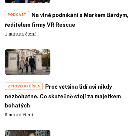
Na vlně podnikání s Markem Bárdym,
PODCAST
ředitelem firmy VR Rescue
1 minuta čtení
Proč většina lidí asi nikdy
Z NOVÉHO ČÍSLA
nezbohatne. Co skutečně stojí za majetkem
bohatých
8 minut čtení