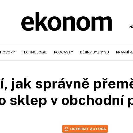
PŘ
HOVORY
TECHNOLOGIE
PODCASTY
DĚJINY BYZNYSU
PRÁVNÍ 
dí, jak správně přem
o sklep v obchodní 
ODEBÍRAT AUTORA