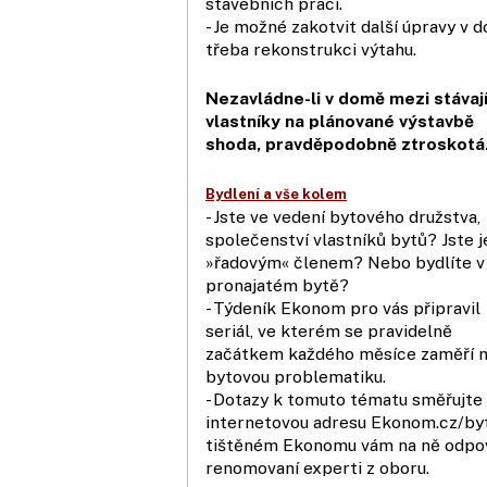
stavebních prací.
- Je možné zakotvit další úpravy v 
třeba rekonstrukci výtahu.
Nezavládne-li v domě mezi stávaj
vlastníky na plánované výstavbě
shoda, pravděpodobně ztroskotá
Bydlení a vše kolem
- Jste ve vedení bytového družstva,
společenství vlastníků bytů? Jste j
»řadovým« členem? Nebo bydlíte v
pronajatém bytě?
- Týdeník Ekonom pro vás připravil
seriál, ve kterém se pravidelně
začátkem každého měsíce zaměří 
bytovou problematiku.
- Dotazy k tomuto tématu směřujte
internetovou adresu Ekonom.cz/byt
tištěném Ekonomu vám na ně odpo
renomovaní experti z oboru.