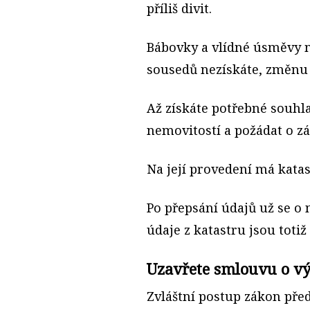
příliš divit.
Bábovky a vlídné úsměvy m
sousedů nezískáte, změnu 
Až získáte potřebné souhla
nemovitostí a požádat o z
Na její provedení má katas
Po přepsání údajů už se o 
údaje z katastru jsou totiž 
Uzavřete smlouvu o v
Zvláštní postup zákon pře