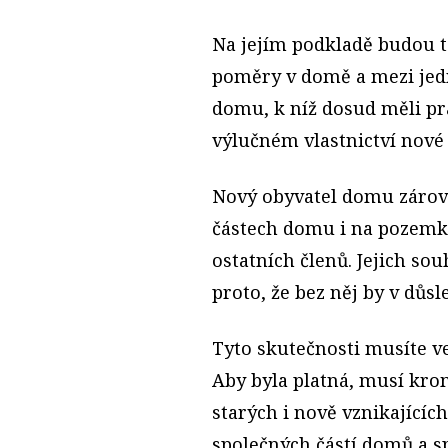
Na jejím podkladě budou t
poměry v domě a mezi jedn
domu, k níž dosud měli prá
výlučném vlastnictví nové
Nový obyvatel domu zárove
částech domu i na pozemku
ostatních členů. Jejich so
proto, že bez něj by v důs
Tyto skutečnosti musíte 
Aby byla platná, musí k
starých i nově vznikající
společných částí domů a sp