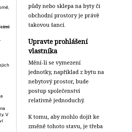
půdy nebo sklepa na byty či
domě,
obchodní prostory je právě
takovou šancí.
ícími
.
Upravte prohlášení
vlastníka
Mění-li se vymezení
ejich
jednotky, například z bytu na
nebytový prostor, bude
postup společenství
na
relativně jednoduchý.
 na
y. V
K tomu, aby mohlo dojít ke
ví
změně tohoto stavu, je třeba