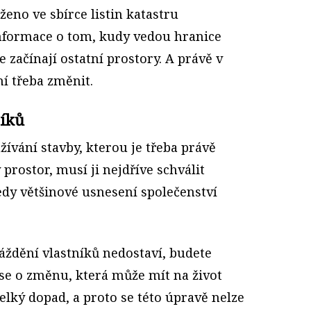
ženo ve sbírce listin katastru
informace o tom, kudy vedou hranice
 začínají ostatní prostory. A právě v
ní třeba změnit.
níků
žívání stavby, kterou je třeba právě
rostor, musí ji nejdříve schválit
tedy většinové usnesení společenství
áždění vlastníků nedostaví, budete
 se o změnu, která může mít na život
lký dopad, a proto se této úpravě nelze