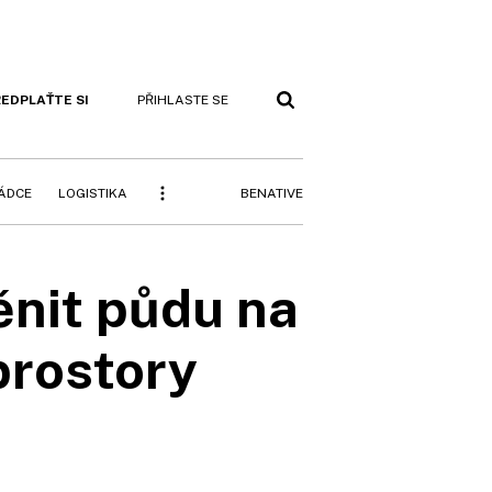
EDPLAŤTE SI
PŘIHLASTE SE
BENATIVE
RÁDCE
LOGISTIKA
ěnit půdu na
prostory