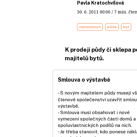
Pavla Kratochvílová
30. 6. 2011
00:00
/ 7 min. č
nemovitosti
půda
byt
K prodeji půdy či sklepa 
majitelů bytů.
Smlouva o výstavbě
- S novým majitelem půdy musejí vš
členové společenství uzavřít smlou
výstavbě.
- Smlouva musí obsahovat i nové
vymezení společných částí domů a
spoluvlastnických podílů na nich.
- Je třeba stanovit, kdo ponese nák