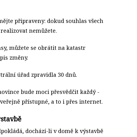
ějte připraveny: dokud souhlas všech
realizovat nemůžete.
sy, můžete se obrátit na katastr
ápis změny.
trální úřad zpravidla 30 dnů.
novince bude moci přesvědčit každý -
veřejně přístupné, a to i přes internet.
ýstavbě
dpokládá, dochází-li v domě k výstavbě