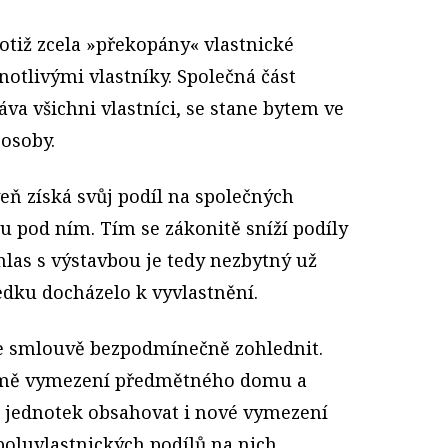
otiž zcela »překopány« vlastnické
otlivými vlastníky. Společná část
va všichni vlastníci, se stane bytem ve
 osoby.
ň získá svůj podíl na společných
 pod ním. Tím se zákonitě sníží podíly
uhlas s výstavbou je tedy nezbytný už
ledku docházelo k vyvlastnění.
ve smlouvě bezpodmínečně zohlednit.
romě vymezení předmětného domu a
ch jednotek obsahovat i nové vymezení
oluvlastnických podílů na nich.