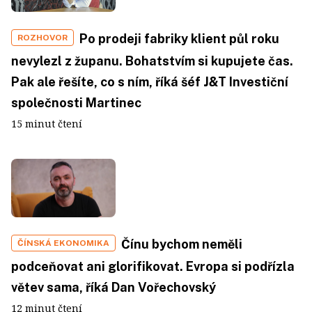
Po prodeji fabriky klient půl roku
ROZHOVOR
nevylezl z županu. Bohatstvím si kupujete čas.
Pak ale řešíte, co s ním, říká šéf J&T Investiční
společnosti Martinec
15 minut čtení
Čínu bychom neměli
ČÍNSKÁ EKONOMIKA
podceňovat ani glorifikovat. Evropa si podřízla
větev sama, říká Dan Vořechovský
12 minut čtení