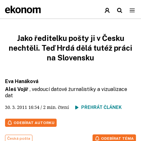
Jako ředitelku pošty ji v Česku
nechtěli. Teď Hrdá dělá tutéž práci
na Slovensku
Eva Hanáková
Aleš Vojíř
, vedoucí datové žurnalistiky a vizualizace
dat
30. 3. 2011
16:54
/ 2 min. čtení
PŘEHRÁT ČLÁNEK
ODEBÍRAT AUTORKU
Česká pošta
ODEBÍRAT TÉMA