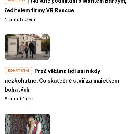
Na vlně podnikání s Markem Bárdym,
PODCAST
ředitelem firmy VR Rescue
1 minuta čtení
Proč většina lidí asi nikdy
BOHATSTVÍ
nezbohatne. Co skutečně stojí za majetkem
bohatých
8 minut čtení