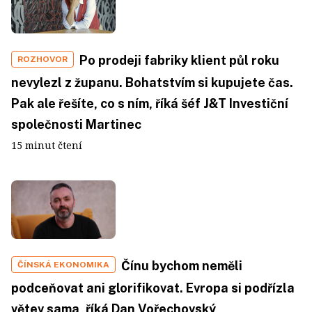
Po prodeji fabriky klient půl roku
ROZHOVOR
nevylezl z županu. Bohatstvím si kupujete čas.
Pak ale řešíte, co s ním, říká šéf J&T Investiční
společnosti Martinec
15 minut čtení
Čínu bychom neměli
ČÍNSKÁ EKONOMIKA
podceňovat ani glorifikovat. Evropa si podřízla
větev sama, říká Dan Vořechovský