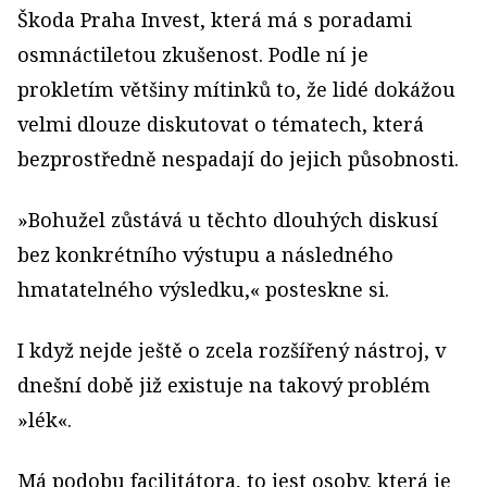
Škoda Praha Invest, která má s poradami
osmnáctiletou zkušenost. Podle ní je
prokletím většiny mítinků to, že lidé dokážou
velmi dlouze diskutovat o tématech, která
bezprostředně nespadají do jejich působnosti.
»Bohužel zůstává u těchto dlouhých diskusí
bez konkrétního výstupu a následného
hmatatelného výsledku,« posteskne si.
I když nejde ještě o zcela rozšířený nástroj, v
dnešní době již existuje na takový problém
»lék«.
Má podobu facilitátora, to jest osoby, která je