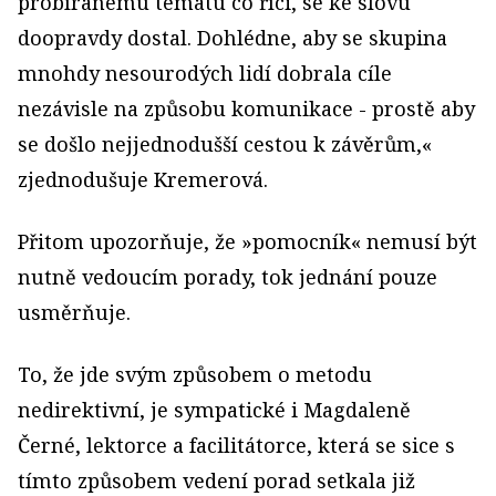
probíranému tématu co říci, se ke slovu
doopravdy dostal. Dohlédne, aby se skupina
mnohdy nesourodých lidí dobrala cíle
nezávisle na způsobu komunikace - prostě aby
se došlo nejjednodušší cestou k závěrům,«
zjednodušuje Kremerová.
Přitom upozorňuje, že »pomocník« nemusí být
nutně vedoucím porady, tok jednání pouze
usměrňuje.
To, že jde svým způsobem o metodu
nedirektivní, je sympatické i Magdaleně
Černé, lektorce a facilitátorce, která se sice s
tímto způsobem vedení porad setkala již