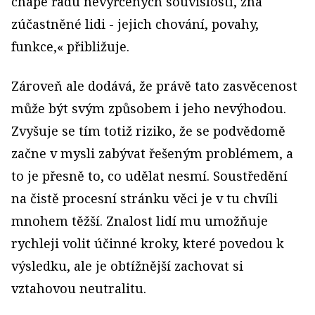
chápe řadu nevyřčených souvislostí, zná
zúčastněné lidi - jejich chování, povahy,
funkce,« přibližuje.
Zároveň ale dodává, že právě tato zasvěcenost
může být svým způsobem i jeho nevýhodou.
Zvyšuje se tím totiž riziko, že se podvědomě
začne v mysli zabývat řešeným problémem, a
to je přesně to, co udělat nesmí. Soustředění
na čistě procesní stránku věci je v tu chvíli
mnohem těžší. Znalost lidí mu umožňuje
rychleji volit účinné kroky, které povedou k
výsledku, ale je obtížnější zachovat si
vztahovou neutralitu.