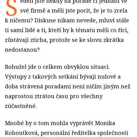
S
eděli jste někdy na poradě či jednání ve
své firmě a měli jste pocit, že je to zcela
k ničemu? Diskuse nikam nevede, mluví stále
ti samí lidé a ti, kteří by k tématu měli co říci,
zůstávají zticha, protože se ke slovu zkrátka
nedostanou?
Bohužel jde o celkem obvyklou situaci.
Výstupy z takových setkání bývají nulové a
doba strávená poradami není ničím jiným než
naprostou ztrátou času pro všechny
zúčastněné.
Mnohé by o tom mohla vyprávět Monika
Kohoutková, personální ředitelka společnosti