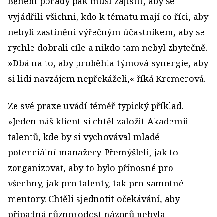
Během porady pak musí zajistit, aby se
vyjádřili všichni, kdo k tématu mají co říci, aby
nebyli zastíněni výřečným účastníkem, aby se
rychle dobrali cíle a nikdo tam nebyl zbytečně.
»Dbá na to, aby proběhla týmová synergie, aby
si lidi navzájem nepřekáželi,« říká Kremerová.
Ze své praxe uvádí téměř typický příklad.
»Jeden náš klient si chtěl založit Akademii
talentů, kde by si vychovával mladé
potenciální manažery. Přemýšleli, jak to
zorganizovat, aby to bylo přínosné pro
všechny, jak pro talenty, tak pro samotné
mentory. Chtěli sjednotit očekávání, aby
případná různorodost názorů nebyla