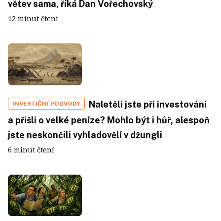
větev sama, říká Dan Vořechovský
12 minut čtení
Naletěli jste při investování
INVESTIČNÍ PODVODY
a přišli o velké peníze? Mohlo být i hůř, alespoň
jste neskončili vyhladovělí v džungli
6 minut čtení