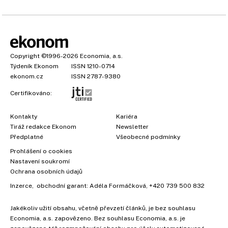
Copyright
©1996-2026
Economia, a.s.
Týdeník Ekonom
ISSN 1210-0714
ekonom.cz
ISSN 2787-9380
Certifikováno:
Kontakty
Kariéra
Tiráž redakce Ekonom
Newsletter
Předplatné
Všeobecné podmínky
Prohlášení o cookies
Nastavení soukromí
Ochrana osobních údajů
Inzerce
, obchodní garant:
Adéla Formáčková
,
+420 739 500 832
Jakékoliv užití obsahu, včetně převzetí článků, je bez souhlasu
Economia, a.s. zapovězeno. Bez souhlasu Economia, a.s. je