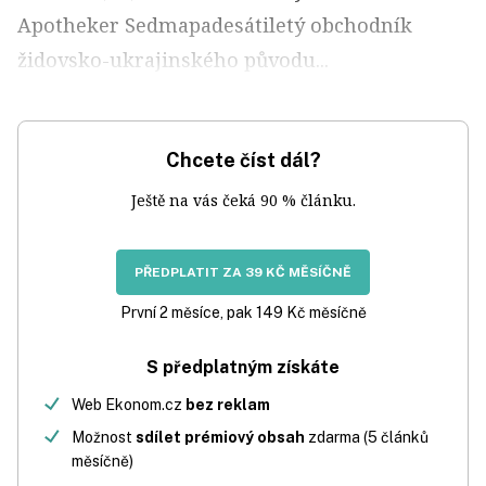
Apotheker Sedmapadesátiletý obchodník
židovsko-ukrajinského původu...
Chcete číst dál?
Ještě na vás čeká 90 % článku.
PŘEDPLATIT ZA 39 KČ MĚSÍČNĚ
První 2 měsíce, pak 149 Kč měsíčně
S předplatným získáte
Web Ekonom.cz
bez reklam
Možnost
sdílet prémiový obsah
zdarma (5 článků
měsíčně)