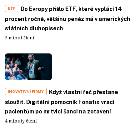
Do Evropy přišlo ETF, které vyplácí 14
ETF
procent ročně, většinu peněz má v amerických
státních dluhopisech
5 minut čtení
Když vlastní řeč přestane
INOVATIVNÍ FIRMY
sloužit. Digitální pomocník Fonafix vrací
pacientům po mrtvici šanci na zotavení
4 minuty čtení