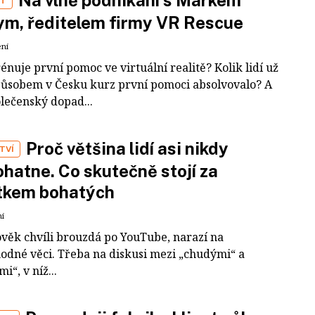
Na vlně podnikání s Markem
ST
m, ředitelem firmy VR Rescue
ení
rénuje první pomoc ve virtuální realitě? Kolik lidí už
působem v Česku kurz první pomoci absolvovalo? A
olečenský dopad...
Proč většina lidí asi nikdy
TVÍ
hatne. Co skutečně stojí za
tkem bohatých
ní
ověk chvíli brouzdá po YouTube, narazí na
odné věci. Třeba na diskusi mezi „chudými“ a
i“, v níž...