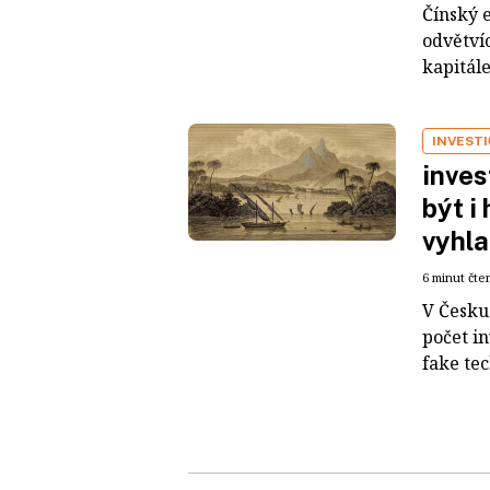
Čínský 
odvětvíc
kapitál
INVEST
inves
být i
vyhla
6 minut čte
V Česku 
počet i
fake tec