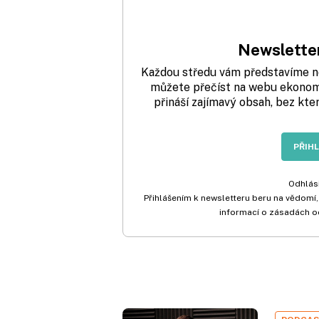
Newsletter
Každou středu vám představíme nej
můžete přečíst na webu ekonom.
přináší zajímavý obsah, bez kte
PŘIH
Odhlási
Přihlášením k newsletteru beru na vědomí,
informací o zásadách o