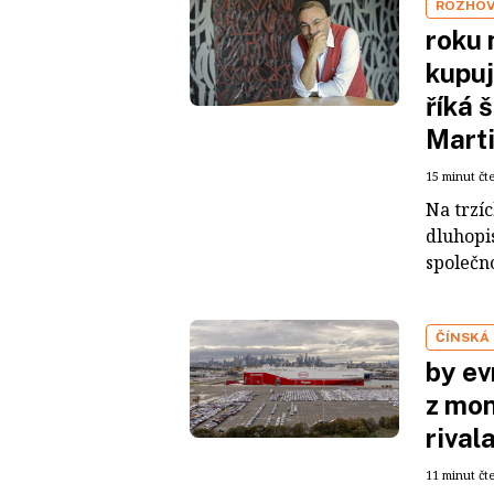
ROZHO
roku 
kupuj
říká 
Mart
15 minut čt
Na trzí
dluhopis
společno
ČÍNSKÁ
by ev
z mon
rival
11 minut čt