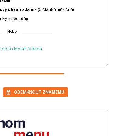
eklam
iový obsah
zdarma (5 článků měsíčně)
nky na později
Nebo
t se a dočíst článek
ODEMKNOUT ZNÁMÉMU