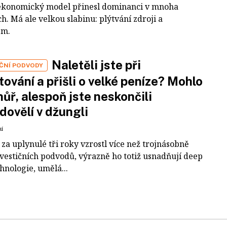
ekonomický model přinesl dominanci v mnoha
h. Má ale velkou slabinu: plýtvání zdroji a
em.
Naletěli jste při
IČNÍ PODVODY
tování a přišli o velké peníze? Mohlo
 hůř, alespoň jste neskončili
dovělí v džungli
ní
za uplynulé tři roky vzrostl více než trojnásobně
nvestičních podvodů, výrazně ho totiž usnadňují deep
hnologie, umělá...