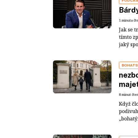
PODCA
Bárdy
1 minuta čt
Jak se t
tímto z
jaký sp
BOHATS
nezbo
maje
8 minut čte
Když čl
podivuh
„bohatým