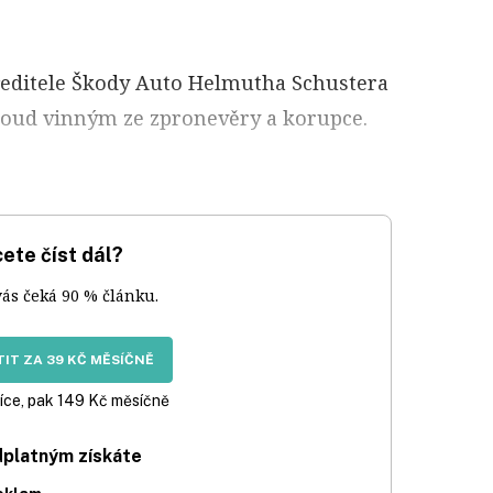
ředitele Škody Auto Helmutha Schustera
soud vinným ze zpronevěry a korupce.
ete číst dál?
vás čeká 90 % článku.
IT ZA 39 KČ MĚSÍČNĚ
íce, pak 149 Kč měsíčně
dplatným získáte