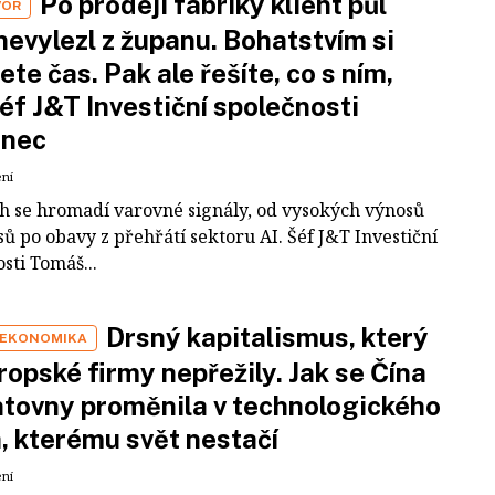
Po prodeji fabriky klient půl
VOR
nevylezl z županu. Bohatstvím si
ete čas. Pak ale řešíte, co s ním,
šéf J&T Investiční společnosti
inec
ení
ch se hromadí varovné signály, od vysokých výnosů
ů po obavy z přehřátí sektoru AI. Šéf J&T Investiční
sti Tomáš...
Drsný kapitalismus, který
 EKONOMIKA
ropské firmy nepřežily. Jak se Čína
tovny proměnila v technologického
a, kterému svět nestačí
ení