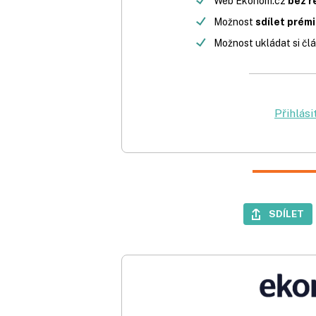
Web Ekonom.cz
bez r
Možnost
sdílet prém
Možnost ukládat si člá
Přihlási
SDÍLET