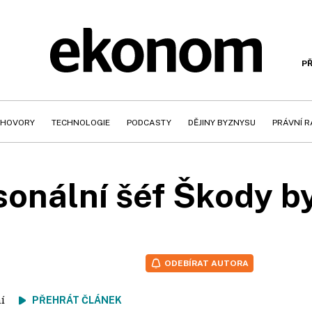
PŘ
HOVORY
TECHNOLOGIE
PODCASTY
DĚJINY BYZNYSU
PRÁVNÍ 
sonální šéf Škody b
ODEBÍRAT AUTORA
tení
PŘEHRÁT ČLÁNEK