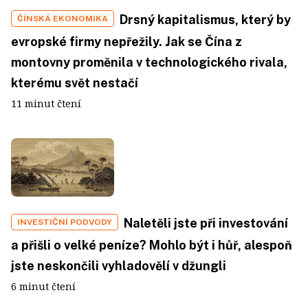
Drsný kapitalismus, který by
ČÍNSKÁ EKONOMIKA
evropské firmy nepřežily. Jak se Čína z
montovny proměnila v technologického rivala,
kterému svět nestačí
11 minut čtení
Naletěli jste při investování
INVESTIČNÍ PODVODY
a přišli o velké peníze? Mohlo být i hůř, alespoň
jste neskončili vyhladovělí v džungli
6 minut čtení