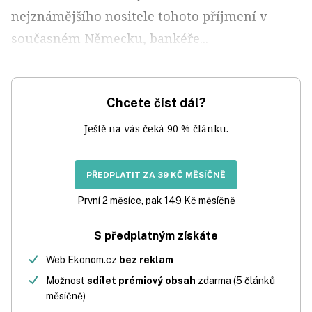
nejznámějšího nositele tohoto příjmení v
současném Německu, bankéře...
Chcete číst dál?
Ještě na vás čeká 90 % článku.
PŘEDPLATIT ZA 39 KČ MĚSÍČNĚ
První 2 měsíce, pak 149 Kč měsíčně
S předplatným získáte
Web Ekonom.cz
bez reklam
Možnost
sdílet prémiový obsah
zdarma (5 článků
měsíčně)