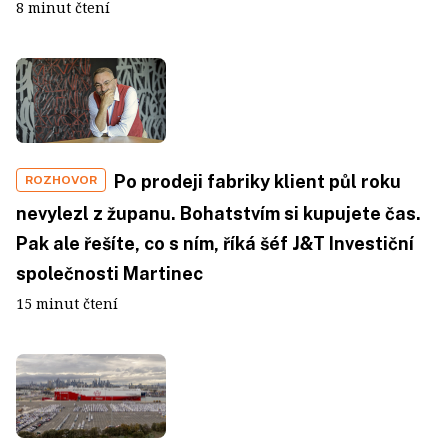
8 minut čtení
Po prodeji fabriky klient půl roku
ROZHOVOR
nevylezl z županu. Bohatstvím si kupujete čas.
Pak ale řešíte, co s ním, říká šéf J&T Investiční
společnosti Martinec
15 minut čtení