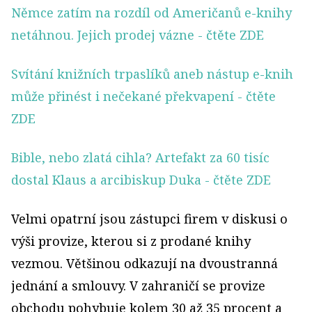
Němce zatím na rozdíl od Američanů e-knihy
netáhnou. Jejich prodej vázne
- čtěte ZDE
Svítání knižních trpaslíků aneb nástup e-knih
může přinést i nečekané překvapení
- čtěte
ZDE
Bible, nebo zlatá cihla? Artefakt za 60 tisíc
dostal Klaus a arcibiskup Duka
- čtěte ZDE
Velmi opatrní jsou zástupci firem v diskusi o
výši provize, kterou si z prodané knihy
vezmou. Většinou odkazují na dvoustranná
jednání a smlouvy. V zahraničí se provize
obchodu pohybuje kolem 30 až 35 procent a