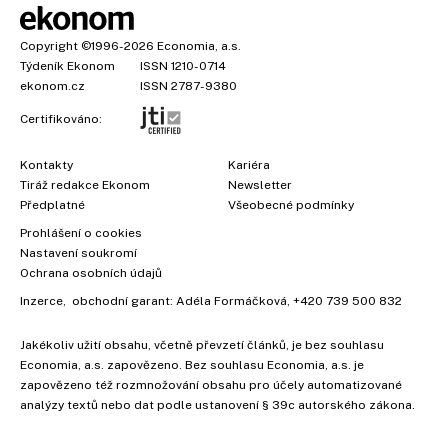
Copyright
©1996-2026
Economia, a.s.
Týdeník Ekonom
ISSN 1210-0714
ekonom.cz
ISSN 2787-9380
Certifikováno:
Kontakty
Kariéra
Tiráž redakce Ekonom
Newsletter
×
Předplatné
Všeobecné podmínky
Prohlášení o cookies
Nastavení soukromí
Ochrana osobních údajů
Inzerce
, obchodní garant:
Adéla Formáčková
,
+420 739 500 832
Jakékoliv užití obsahu, včetně převzetí článků, je bez souhlasu
Economia, a.s. zapovězeno. Bez souhlasu Economia, a.s. je
zapovězeno též rozmnožování obsahu pro účely automatizované
analýzy textů nebo dat podle ustanovení § 39c autorského zákona.