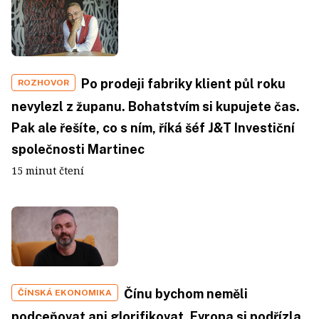
Po prodeji fabriky klient půl roku
ROZHOVOR
nevylezl z županu. Bohatstvím si kupujete čas.
Pak ale řešíte, co s ním, říká šéf J&T Investiční
společnosti Martinec
15 minut čtení
Čínu bychom neměli
ČÍNSKÁ EKONOMIKA
podceňovat ani glorifikovat. Evropa si podřízla