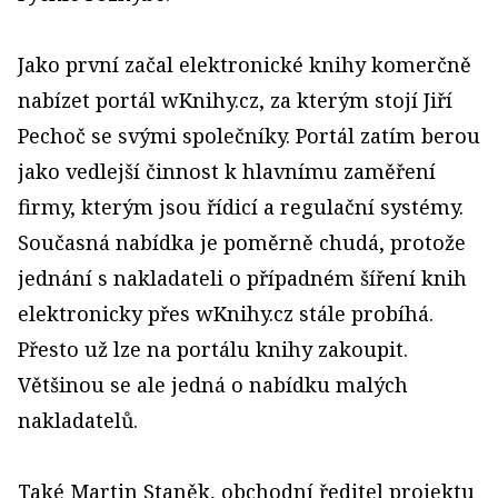
Jako první začal elektronické knihy komerčně
nabízet portál wKnihy.cz, za kterým stojí Jiří
Pechoč se svými společníky. Portál zatím berou
jako vedlejší činnost k hlavnímu zaměření
firmy, kterým jsou řídicí a regulační systémy.
Současná nabídka je poměrně chudá, protože
jednání s nakladateli o případném šíření knih
elektronicky přes wKnihy.cz stále probíhá.
Přesto už lze na portálu knihy zakoupit.
Většinou se ale jedná o nabídku malých
nakladatelů.
Také Martin Staněk, obchodní ředitel projektu