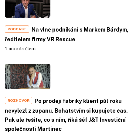
Na vlně podnikání s Markem Bárdym,
PODCAST
ředitelem firmy VR Rescue
1 minuta čtení
Po prodeji fabriky klient půl roku
ROZHOVOR
nevylezl z županu. Bohatstvím si kupujete čas.
Pak ale řešíte, co s ním, říká šéf J&T Investiční
společnosti Martinec