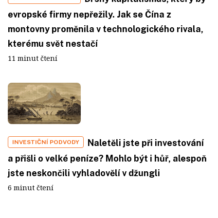
evropské firmy nepřežily. Jak se Čína z
montovny proměnila v technologického rivala,
kterému svět nestačí
11 minut čtení
Naletěli jste při investování
INVESTIČNÍ PODVODY
a přišli o velké peníze? Mohlo být i hůř, alespoň
jste neskončili vyhladovělí v džungli
6 minut čtení