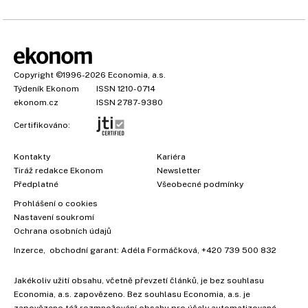
Copyright
©1996-2026
Economia, a.s.
Týdeník Ekonom
ISSN 1210-0714
ekonom.cz
ISSN 2787-9380
Certifikováno:
Kontakty
Kariéra
Tiráž redakce Ekonom
Newsletter
Předplatné
Všeobecné podmínky
Prohlášení o cookies
Nastavení soukromí
Ochrana osobních údajů
Inzerce
, obchodní garant:
Adéla Formáčková
,
+420 739 500 832
Jakékoliv užití obsahu, včetně převzetí článků, je bez souhlasu
Economia, a.s. zapovězeno. Bez souhlasu Economia, a.s. je
zapovězeno též rozmnožování obsahu pro účely automatizované