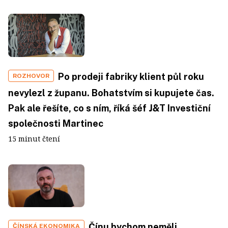
Po prodeji fabriky klient půl roku
ROZHOVOR
nevylezl z županu. Bohatstvím si kupujete čas.
Pak ale řešíte, co s ním, říká šéf J&T Investiční
společnosti Martinec
15 minut čtení
Čínu bychom neměli
ČÍNSKÁ EKONOMIKA