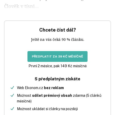
Člověk v tísni....
Chcete číst dál?
Ještě na vás čeká 90 % článku.
PŘEDPLATIT ZA 39 KČ MĚSÍČNĚ
První 2 měsíce, pak 149 Kč měsíčně
S předplatným získáte
Web Ekonom.cz
bez reklam
Možnost
sdílet prémiový obsah
zdarma (5 článků
měsíčně)
Možnost ukládat si články na později