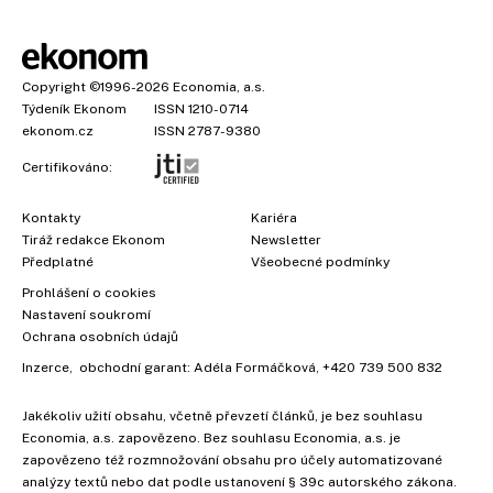
Copyright
©1996-2026
Economia, a.s.
Týdeník Ekonom
ISSN 1210-0714
ekonom.cz
ISSN 2787-9380
Certifikováno:
Kontakty
Kariéra
Tiráž redakce Ekonom
Newsletter
Předplatné
Všeobecné podmínky
Prohlášení o cookies
Nastavení soukromí
Ochrana osobních údajů
Inzerce
, obchodní garant:
Adéla Formáčková
,
+420 739 500 832
Jakékoliv užití obsahu, včetně převzetí článků, je bez souhlasu
Economia, a.s. zapovězeno. Bez souhlasu Economia, a.s. je
zapovězeno též rozmnožování obsahu pro účely automatizované
analýzy textů nebo dat podle ustanovení § 39c autorského zákona.