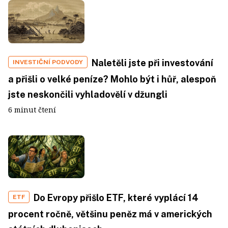
Naletěli jste při investování
INVESTIČNÍ PODVODY
a přišli o velké peníze? Mohlo být i hůř, alespoň
jste neskončili vyhladovělí v džungli
6 minut čtení
Do Evropy přišlo ETF, které vyplácí 14
ETF
procent ročně, většinu peněz má v amerických