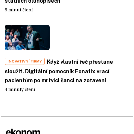
státních dluhopisech
5 minut čtení
Když vlastní řeč přestane
INOVATIVNÍ FIRMY
sloužit. Digitální pomocník Fonafix vrací
pacientům po mrtvici šanci na zotavení
4 minuty čtení