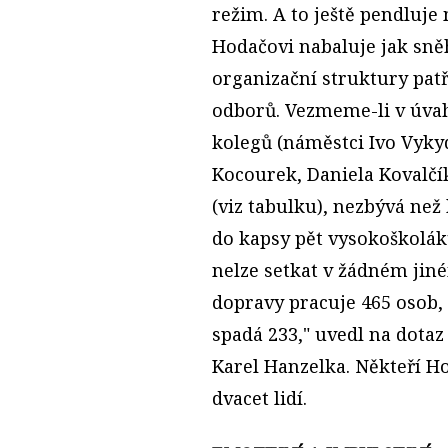
režim. A to ještě pendluje
Hodačovi nabaluje jak sně
organizační struktury pat
odborů. Vezmeme-li v úvah
kolegů (náměstci Ivo Vykyd
Kocourek, Daniela Kovalčí
(viz tabulku), nezbývá než 
do kapsy pět vysokoškolák
nelze setkat v žádném jin
dopravy pracuje 465 osob
spadá 233," uvedl na dota
Karel Hanzelka. Někteří H
dvacet lidí.