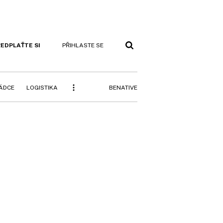
EDPLAŤTE SI
PŘIHLASTE SE
BENATIVE
RÁDCE
LOGISTIKA