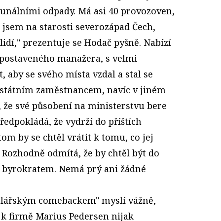
unálními odpady. Má asi 40 provozoven,
 jsem na starosti severozápad Čech,
lidí," prezentuje se Hodač pyšně. Nabízí
 postaveného manažera, s velmi
 aby se svého místa vzdal a stal se
státním zaměstnancem, navíc v jiném
, že své působení na ministerstvu bere
ředpokládá, že vydrží do příštích
om by se chtěl vrátit k tomu, co jej
 Rozhodně odmítá, že by chtěl být do
 byrokratem. Nemá prý ani žádné
pelářským comebackem" myslí vážně,
y k firmě Marius Pedersen nijak