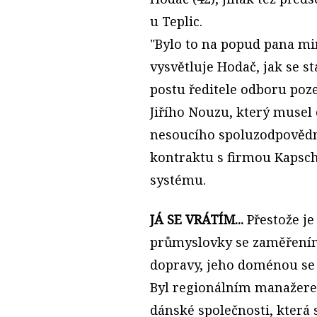
u Teplic.
"Bylo to na popud pana mi
vysvětluje Hodač, jak se st
postu ředitele odboru poz
Jiřího Nouzu, který musel 
nesoucího spoluzodpovědn
kontraktu s firmou Kapsc
systému.
JÁ SE VRÁTÍM...
Přestože j
průmyslovky se zaměření
dopravy, jeho doménou se v
Byl regionálním manažer
dánské společnosti, která