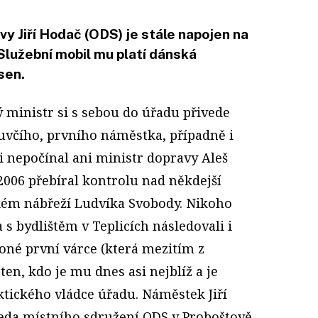
y Jiří Hodač (ODS) je stále napojen na
Služební mobil mu platí dánská
sen.
ý ministr si s sebou do úřadu přivede
mluvčího, prvního náměstka, případně i
si nepočínal ani ministr dopravy Aleš
 2006 přebíral kontrolu nad někdejší
ém nábřeží Ludvíka Svobody. Nikoho
 s bydlištěm v Teplicích následovali i
 oné první várce (která mezitím z
ten, kdo je mu dnes asi nejblíž a je
ického vládce úřadu. Náměstek Jiří
dseda místního sdružení ODS v Proboštově