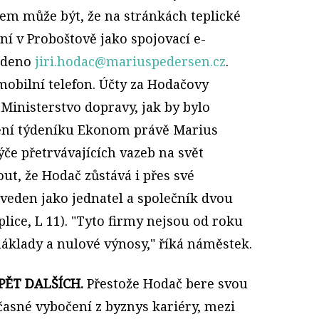
em může být, že na stránkách teplické
í v Proboštově jako spojovací e-
edeno
jiri.hodac@mariuspedersen.cz
.
obilní telefon. Účty za Hodačovy
Ministerstvo dopravy, jak by bylo
štění týdeníku Ekonom právě Marius
týče přetrvávajících vazeb na svět
ut, že Hodač zůstává i přes své
eden jako jednatel a společník dvou
plice, L 11). "Tyto firmy nejsou od roku
náklady a nulové výnosy," říká náměstek.
PĚT DALŠÍCH.
Přestože Hodač bere svou
asné vybočení z byznys kariéry, mezi