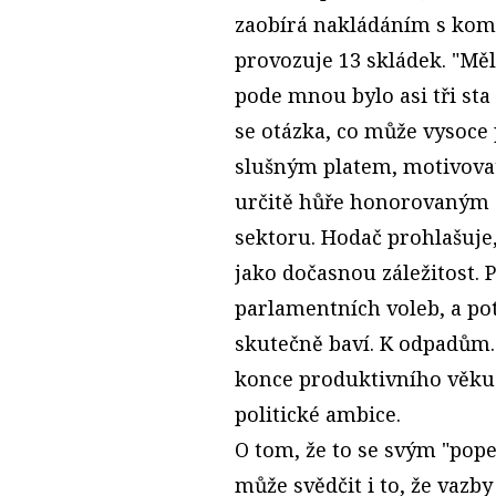
zaobírá nakládáním s kom
provozuje 13 skládek. "Měl
pode mnou bylo asi tři sta 
se otázka, co může vysoce
slušným platem, motivovat,
určitě hůře honorovaným 
sektoru. Hodač prohlašuje
jako dočasnou záležitost. P
parlamentních voleb, a pot
skutečně baví. K odpadům.
konce produktivního věku
politické ambice.
O tom, že to se svým "po
může svědčit i to, že vazb