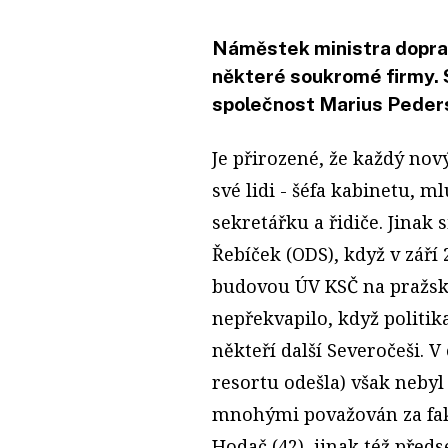
Náměstek ministra doprav
některé soukromé firmy. 
společnost Marius Peder
Je přirozené, že každý nov
své lidi - šéfa kabinetu, 
sekretářku a řidiče. Jinak 
Řebíček (ODS), když v září
budovou ÚV KSČ na pražsk
nepřekvapilo, když politika
někteří další Severočeši. V
resortu odešla) však nebyl 
mnohými považován za fakt
Hodač (42), jinak též pře