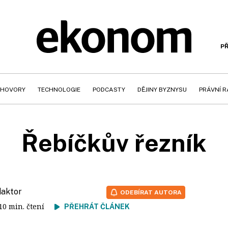
PŘ
HOVORY
TECHNOLOGIE
PODCASTY
DĚJINY BYZNYSU
PRÁVNÍ 
Řebíčkův řezník
daktor
ODEBÍRAT AUTORA
 10 min. čtení
PŘEHRÁT ČLÁNEK