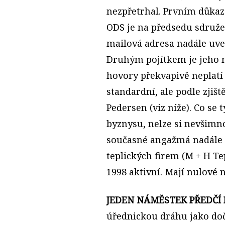
nezpřetrhal. Prvním důkaz
ODS je na předsedu sdružen
mailová adresa nadále uv
Druhým pojítkem je jeho m
hovory překvapivě neplatí 
standardní, ale podle zji
Pedersen (viz níže). Co se 
byznysu, nelze si nevšimno
současné angažmá nadále v
teplických firem (M + H Te
1998 aktivní. Mají nulové 
JEDEN NÁMĚSTEK PŘEDČÍ 
úřednickou dráhu jako doč