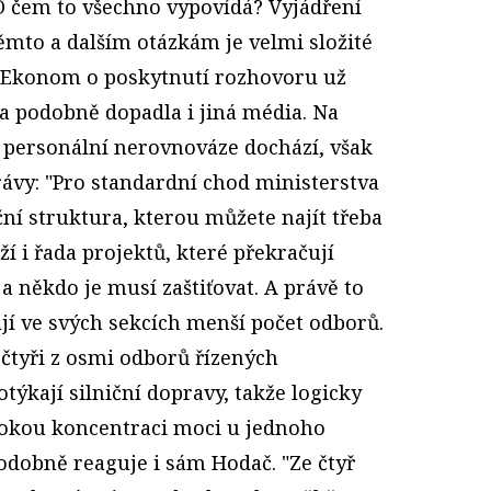
O čem to všechno vypovídá? Vyjádření
ěmto a dalším otázkám je velmi složité
u Ekonom o poskytnutí rozhovoru už
a podobně dopadla i jiná média. Na
o personální nerovnováze dochází, však
vy: "Pro standardní chod ministerstva
ční struktura, kterou můžete najít třeba
í i řada projektů, které překračují
a někdo je musí zaštiťovat. A právě to
mají ve svých sekcích menší počet odborů.
e čtyři z osmi odborů řízených
kají silniční dopravy, takže logicky
ysokou koncentraci moci u jednoho
odobně reaguje i sám Hodač. "Ze čtyř