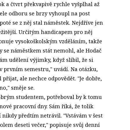
ok a čtvrt překvapivě rychle vyšplhal až
itele odboru se brzy vyhoupl na post
poté se z něj stal náměstek. Nejdříve jen
ežitější. Určitým handicapem pro něj
ponuje vysokoškolským vzděláním, takže
by se náměstkem stát nemohl, ale Hodač
 udělení výjimky, když slíbil, že si
 v prvním semestru," uvádí. Na otázku,
 přijat, ale nechce odpovědět. "Je dobře,
no," směje se.
brým studentem, potřeboval by k tomu
ové pracovní dny. Sám říká, že tolik
 nikdy předtím netrávil. "Vstávám v šest
olem deseti večer," popisuje svůj denní