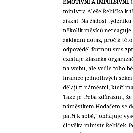
EMOTIVNÍ A IMPULSIVNÍ.
ministra Aleše Řebíčka k t
získat. Na žádost týdeník
několik měsíců nereaguje 
základní dotaz, proč k tét
odpověděl formou sms zprá
existuje klasická organiza
na webu, ale vedle toho běž
hranice jednotlivých sekcí 
dělají ti náměstci, kteří 
Také je třeba zdůraznit, ž
náměstkem Hodačem se dotý
patří k sobě," obhajuje v
člověka ministr Řebíček. P