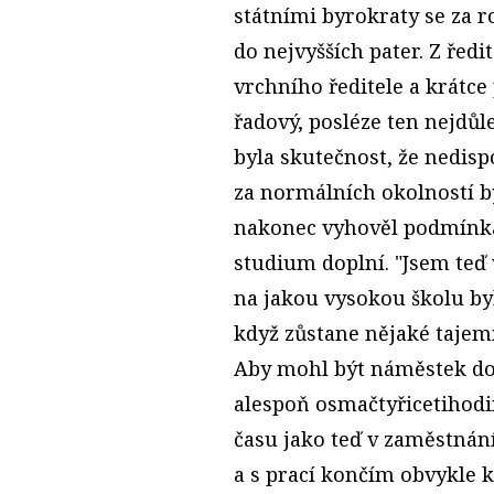
státními byrokraty se za r
do nejvyšších pater. Z řed
vrchního ředitele a krátce 
řadový, posléze ten nejdůl
byla skutečnost, že nedis
za normálních okolností 
nakonec vyhověl podmínkám
studium doplní. "Jsem teď
na jakou vysokou školu byl
když zůstane nějaké tajem
Aby mohl být náměstek do
alespoň osmačtyřicetihodin
času jako teď v zaměstnání
a s prací končím obvykle k