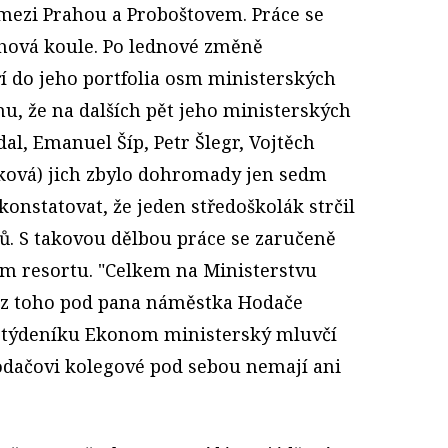
 mezi Prahou a Proboštovem. Práce se
hová koule. Po lednové změně
ří do jeho portfolia osm ministerských
u, že na dalších pět jeho ministerských
al, Emanuel Šíp, Petr Šlegr, Vojtěch
ková) jich zbylo dohromady jen sedm
konstatovat, že jeden středoškolák strčil
ů. S takovou dělbou práce se zaručeně
ém resortu. "Celkem na Ministerstvu
, z toho pod pana náměstka Hodače
z týdeníku Ekonom ministerský mluvčí
odačovi kolegové pod sebou nemají ani