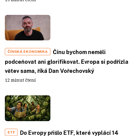
Čínu bychom neměli
ČÍNSKÁ EKONOMIKA
podceňovat ani glorifikovat. Evropa si podřízla
větev sama, říká Dan Vořechovský
12 minut čtení
Do Evropy přišlo ETF, které vyplácí 14
ETF