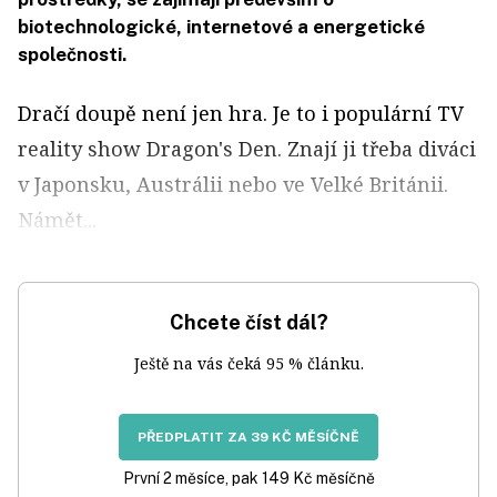
biotechnologické, internetové a energetické
společnosti.
Dračí doupě není jen hra. Je to i populární TV
reality show Dragon's Den. Znají ji třeba diváci
v Japonsku, Austrálii nebo ve Velké Británii.
Námět...
Chcete číst dál?
Ještě na vás čeká 95 % článku.
PŘEDPLATIT ZA 39 KČ MĚSÍČNĚ
První 2 měsíce, pak 149 Kč měsíčně