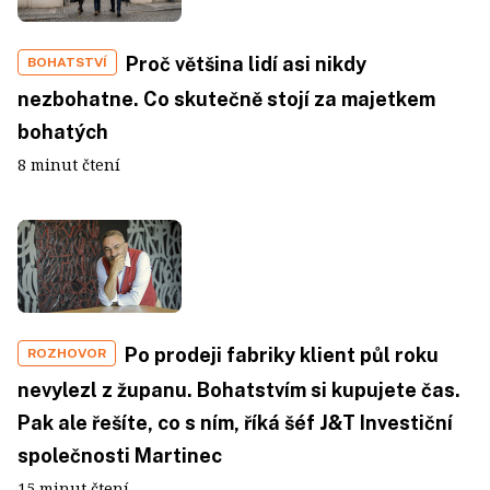
Proč většina lidí asi nikdy
BOHATSTVÍ
nezbohatne. Co skutečně stojí za majetkem
bohatých
8 minut čtení
Po prodeji fabriky klient půl roku
ROZHOVOR
nevylezl z županu. Bohatstvím si kupujete čas.
Pak ale řešíte, co s ním, říká šéf J&T Investiční
společnosti Martinec
15 minut čtení