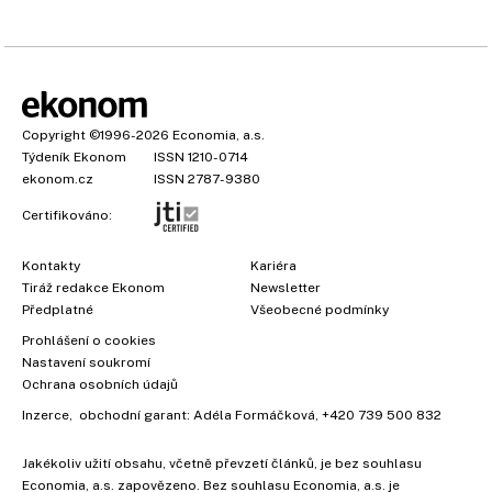
Copyright
©1996-2026
Economia, a.s.
Týdeník Ekonom
ISSN 1210-0714
ekonom.cz
ISSN 2787-9380
Certifikováno:
Kontakty
Kariéra
Tiráž redakce Ekonom
Newsletter
Předplatné
Všeobecné podmínky
Prohlášení o cookies
Nastavení soukromí
Ochrana osobních údajů
Inzerce
, obchodní garant:
Adéla Formáčková
,
+420 739 500 832
Jakékoliv užití obsahu, včetně převzetí článků, je bez souhlasu
Economia, a.s. zapovězeno. Bez souhlasu Economia, a.s. je