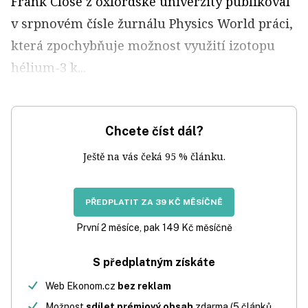
Frank Close z oxfordské univerzity publikoval
v srpnovém čísle žurnálu Physics World práci,
která zpochybňuje možnost využití izotopu
hélium-3 k...
Chcete číst dál?
Ještě na vás čeká 95 % článku.
PŘEDPLATIT ZA 39 KČ MĚSÍČNĚ
První 2 měsíce, pak 149 Kč měsíčně
S předplatným získáte
Web Ekonom.cz
bez reklam
Možnost
sdílet prémiový obsah
zdarma (5 článků