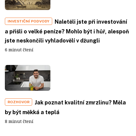
Naletěli jste při investování
INVESTIČNÍ PODVODY
a přišli o velké peníze? Mohlo být i hůř, alespoň
jste neskončili vyhladovělí v džungli
6 minut čtení
Jak poznat kvalitní zmrzlinu? Měla
ROZHOVOR
by být měkká a teplá
8 minut čtení