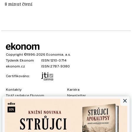
8 minut čtení
Copyright
©1996-2026
Economia, a.s.
Týdeník Ekonom
ISSN 1210-0714
ekonom.cz
ISSN 2787-9380
Certifikováno:
Kontakty
Kariéra
Tiráž redakce Ekonom
Newsletter
×
Předplatné
Všeobecné podmínky
Prohlášení o cookies
Nastavení soukromí
Ochrana osobních údajů
Inzerce
, obchodní garant:
Adéla Formáčková
,
+420 739 500 832