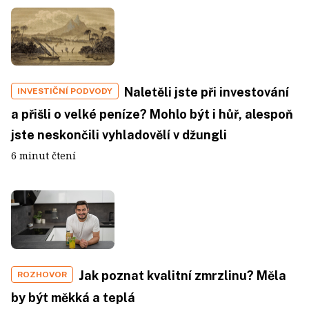
Naletěli jste při investování
INVESTIČNÍ PODVODY
a přišli o velké peníze? Mohlo být i hůř, alespoň
jste neskončili vyhladovělí v džungli
6 minut čtení
Jak poznat kvalitní zmrzlinu? Měla
ROZHOVOR
by být měkká a teplá