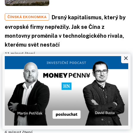
Drsný kapitalismus, který by
ČÍNSKÁ EKONOMIKA
evropské firmy nepřežily. Jak se Čína z
montovny proměnila v technologického rivala,
kterému svět nestačí
11 minut čtení
×
Naletěli jste při investování
INVESTIČNÍ PODVODY
a přišli o velké peníze? Mohlo být i hůř, alespoň
jste neskončili vyhladovělí v džungli
6 minut čtení