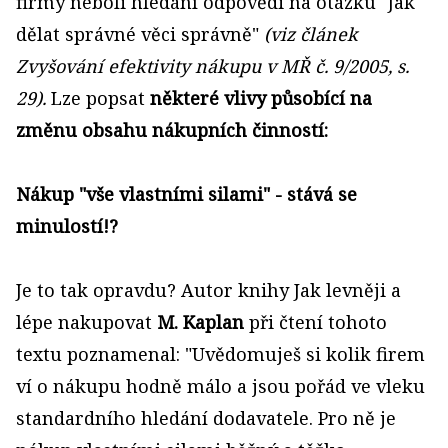
firmy neboli hledání odpovědi na otázku "Jak
dělat správné věci správně"
(viz článek
Zvyšování efektivity nákupu v MŘ č. 9/2005, s.
29).
Lze popsat
některé vlivy působící na
změnu obsahu nákupních činností:
Nákup "vše vlastními silami" - stává se
minulostí!?
Je to tak opravdu? Autor knihy Jak levněji a
lépe nakupovat
M. Kaplan
při čtení tohoto
textu poznamenal: "Uvědomuješ si kolik firem
ví o nákupu hodně málo a jsou pořád ve vleku
standardního hledání dodavatele. Pro ně je