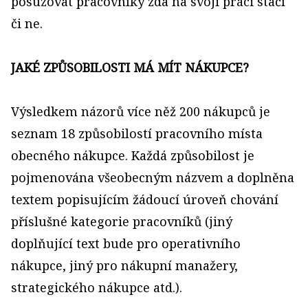
posuzovat pracovníky zda na svoji práci stačí
či ne.
JAKÉ ZPŮSOBILOSTI MÁ MÍT NÁKUPCE?
Výsledkem názorů více něž 200 nákupců je
seznam 18 způsobilostí pracovního místa
obecného nákupce. Každá způsobilost je
pojmenována všeobecným názvem a doplněna
textem popisujícím žádoucí úroveň chování
příslušné kategorie pracovníků (jiný
doplňující text bude pro operativního
nákupce, jiný pro nákupní manažery,
strategického nákupce atd.).