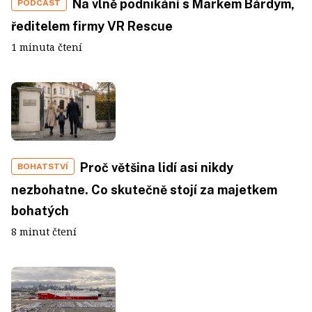
Na vlně podnikání s Markem Bárdym,
PODCAST
ředitelem firmy VR Rescue
1 minuta čtení
Proč většina lidí asi nikdy
BOHATSTVÍ
nezbohatne. Co skutečně stojí za majetkem
bohatých
8 minut čtení