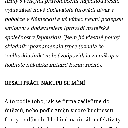
firmy s velkými pravomocemi najednou nesmí
vyhledávat nové dodavatele (provádí útvar v
pobočce v Německu) a už vůbec nesmí podepsat
smlouvu s dodavatelem (provádí mateřská
společnost v Japonsku). "Jsem již vlastně pouhý
skladník" poznamenala trpce (uznala že
"velkoskladník" neboť zodpovídala za nákup v
hodnotě několika miliard korun ročně).
OBSAH PRÁCE NÁKUPU SE MĚNÍ
A to podle toho, jak se firma začleňuje do
řetězců, nebo podle změn v core businessu
firmy i z důvodu hledání maximální efektivity