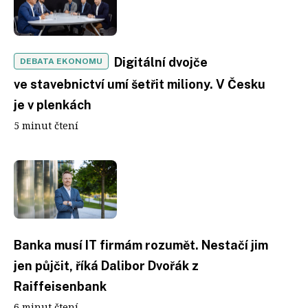
Digitální dvojče
DEBATA EKONOMU
ve stavebnictví umí šetřit miliony. V Česku
je v plenkách
5 minut čtení
Banka musí IT firmám rozumět. Nestačí jim
jen půjčit, říká Dalibor Dvořák z
Raiffeisenbank
6 minut čtení