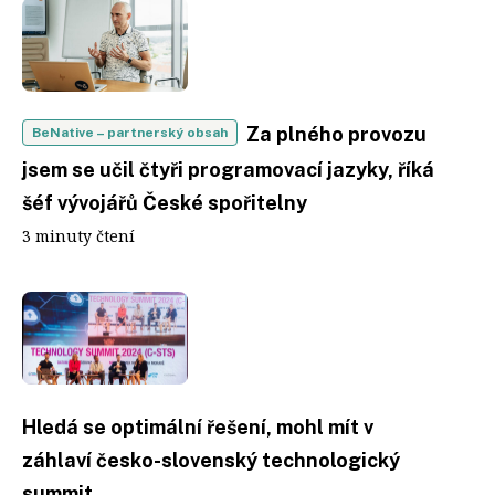
Za plného provozu
BeNative
– partnerský obsah
jsem se učil čtyři programovací jazyky, říká
šéf vývojářů České spořitelny
3 minuty čtení
Hledá se optimální řešení, mohl mít v
záhlaví česko-slovenský technologický
summit