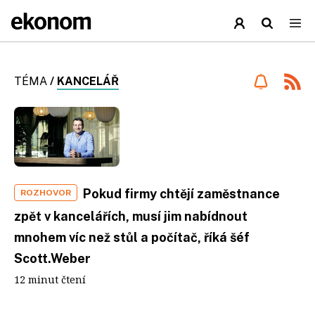
TÉMA
/
KANCELÁŘ
Pokud firmy chtějí zaměstnance
ROZHOVOR
zpět v kancelářích, musí jim nabídnout
mnohem víc než stůl a počítač, říká šéf
Scott.Weber
12 minut čtení