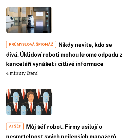
Nikdy nevíte, kdo se
PRŮMYSLOVÁ ŠPIONÁŽ
dívá. Úklidoví roboti mohou kromě odpadu z
kanceláří vynášet i citlivé informace
4 minuty čtení
Můj šéf robot. Firmy usilují o
AI ŠÉF
nesmrtelnost svých nejlepších manažerů,