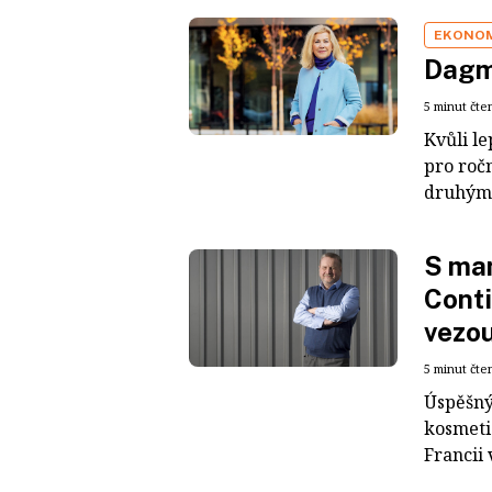
EKONO
Dagma
5 minut čte
Kvůli le
pro ročn
druhým 
S man
Conti
vezou
5 minut čte
Úspěšný
kosmeti
Francii 