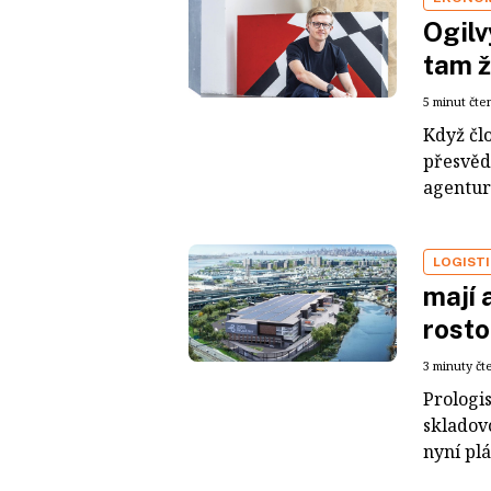
Ogilv
tam ži
5 minut čte
Když čl
přesvěd
agentury
LOGIST
mají 
rosto
3 minuty čt
Prologis
skladov
nyní plá