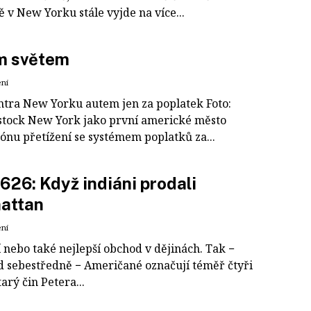
 v New Yorku stále vyjde na více...
m světem
ení
entra New Yorku autem jen za poplatek Foto:
stock New York jako první americké město
ónu přetížení se systémem poplatků za...
 1626: Když indiáni prodali
attan
ení
 nebo také nejlepší obchod v dějinách. Tak −
 sebestředně − Američané označují téměř čtyři
tarý čin Petera...