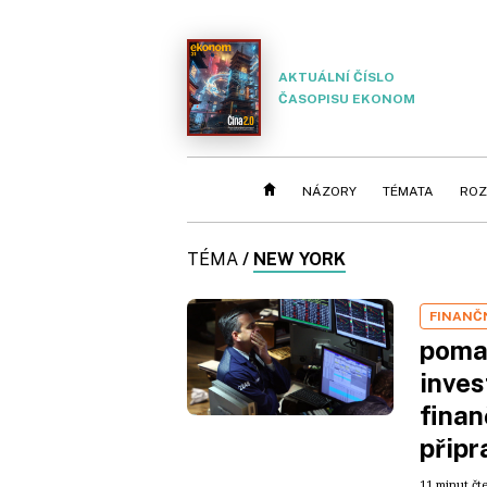
AKTUÁLNÍ ČÍSLO
ČASOPISU EKONOM
NÁZORY
TÉMATA
ROZ
TÉMA
/
NEW YORK
FINANČN
pomal
inves
finan
připr
11 minut čt