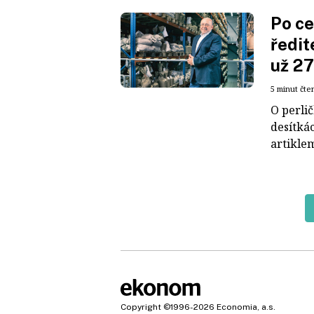
Po ce
ředit
už 27
5 minut čte
O perli
desítkác
artiklem
Copyright
©1996-2026
Economia, a.s.