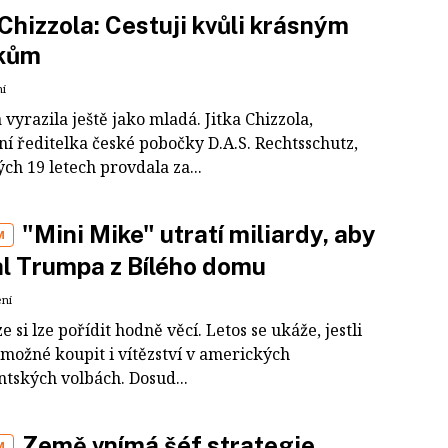
 Chizzola: Cestuji kvůli krásným
tkům
ní
 vyrazila ještě jako mladá. Jitka Chizzola,
ní ředitelka české pobočky D.A.S. Rechtsschutz,
ých 19 letech provdala za...
"Mini Mike" utratí miliardy, aby
M
l Trumpa z Bílého domu
ení
e si lze pořídit hodně věcí. Letos se ukáže, jestli
 možné koupit i vítězství v amerických
ntských volbách. Dosud...
Země vnímá šéf strategie
M