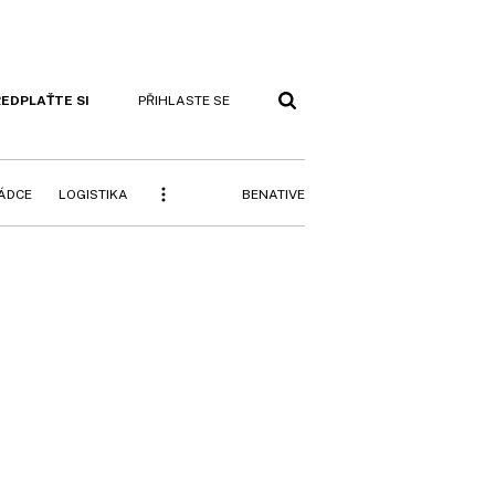
EDPLAŤTE SI
PŘIHLASTE SE
BENATIVE
RÁDCE
LOGISTIKA