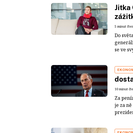
Jitka
záži
5 minut čte
Do světa
generál
se ve sv
EKONO
dosta
10 minut čt
Za peníz
je za ně
prezide
EKONO