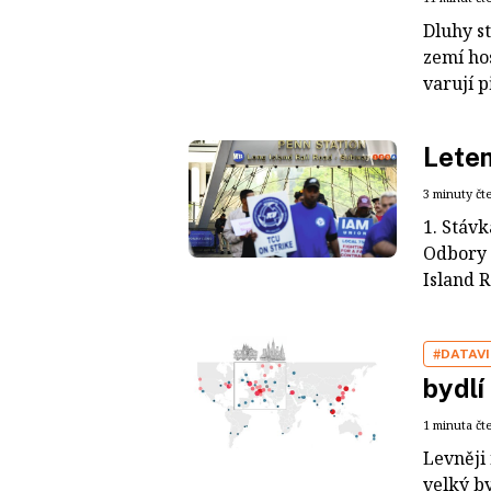
Dluhy st
zemí ho
varují 
Lete
3 minuty čt
1. Stáv
Odbory 
Island R
#DATAV
bydlí
1 minuta čt
Levněji 
velký by