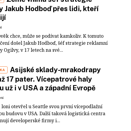
y Jakub Hodboď přes lidi, kteří
jí
ní
ověk chce, může se podívat kamkoliv. K tomuto
čení došel Jakub Hodboď, šéf strategie reklamní
 Ogilvy, v 17 letech na své...
Asijské sklady-mrakodrapy
IKA
až 17 pater. Vícepatrové haly
u už i v USA a západní Evropě
ení
 loni otevřel u Seattle svou první vícepodlažní
ou budovu v USA. Další taková logistická centra
nují developerské firmy i...