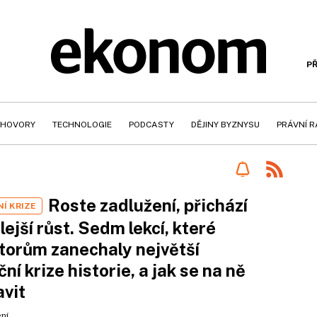
PŘ
HOVORY
TECHNOLOGIE
PODCASTY
DĚJINY BYZNYSU
PRÁVNÍ 
Roste zadlužení, přichází
Í KRIZE
ejší růst. Sedm lekcí, které
torům zanechaly největší
ční krize historie, a jak se na ně
avit
ení