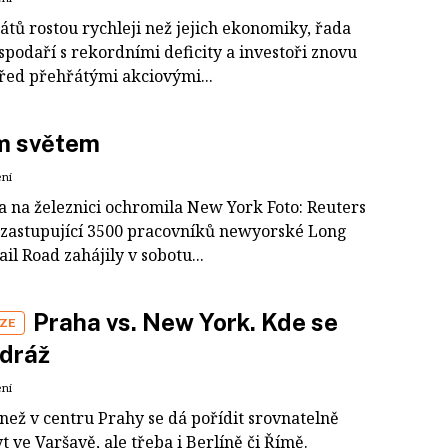
átů rostou rychleji než jejich ekonomiky, řada
spodaří s rekordními deficity a investoři znovu
před přehřátými akciovými...
m světem
ení
ka na železnici ochromila New York Foto: Reuters
zastupující 3500 pracovníků newyorské Long
ail Road zahájily v sobotu...
Praha vs. New York. Kde se
IZE
 dráž
ení
než v centru Prahy se dá pořídit srovnatelně
t ve Varšavě, ale třeba i Berlíně či Římě.