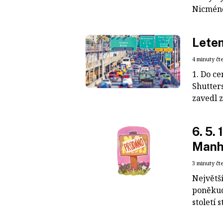
Nicméně
Lete
4 minuty čt
1. Do c
Shutter
zavedl z
6. 5.
Manh
3 minuty čt
Největší
poněkud
století s