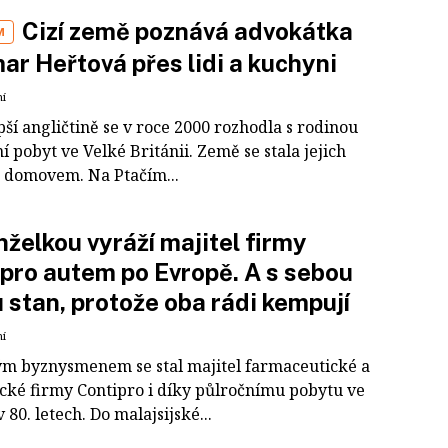
Cizí země poznává advokátka
M
r Heřtová přes lidi a kuchyni
ní
pší angličtině se v roce 2000 rozhodla s rodinou
í pobyt ve Velké Británii. Země se stala jejich
domovem. Na Ptačím...
želkou vyráží majitel firmy
pro autem po Evropě. A s sebou
 stan, protože oba rádi kempují
ní
m byznysmenem se stal majitel farmaceutické a
cké firmy Contipro i díky půlročnímu pobytu ve
v 80. letech. Do malajsijské...