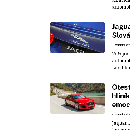
silnicíc
automob
Jagua
Slová
3 minuty čt
Veřejno
automob
Land Rov
Otest
hliní
emoc
4 minuty čt
Jaguar 