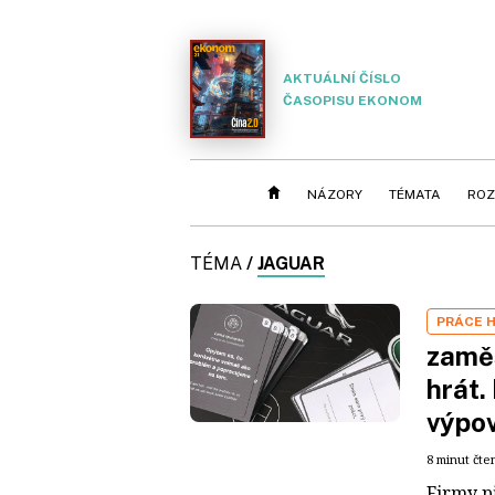
AKTUÁLNÍ ČÍSLO
ČASOPISU EKONOM
NÁZORY
TÉMATA
ROZ
TÉMA
/
JAGUAR
PRÁCE 
zaměs
hrát.
výpo
8 minut čte
Firmy př