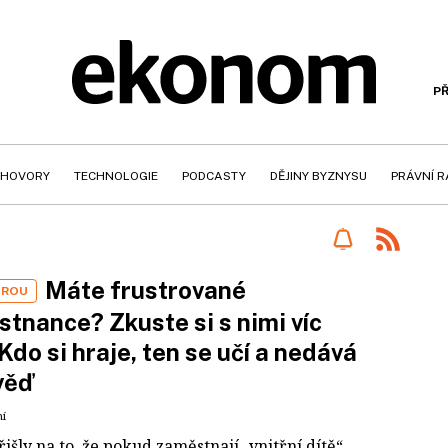
PŘ
HOVORY
TECHNOLOGIE
PODCASTY
DĚJINY BYZNYSU
PRÁVNÍ 
Máte frustrované
HROU
tnance? Zkuste si s nimi víc
 Kdo si hraje, ten se učí a nedává
věď
ní
išly na to, že pokud zaměstnají „vnitřní dítě“