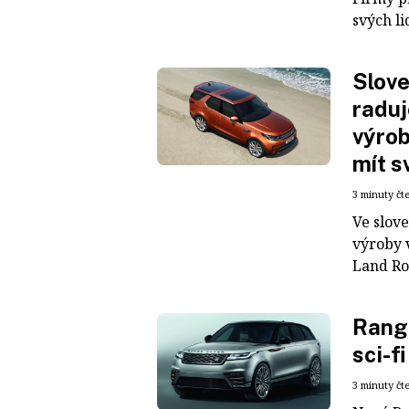
svých li
Slove
raduj
výrob
mít s
3 minuty čt
Ve slov
výroby 
Land Rov
Range
sci-f
3 minuty čt