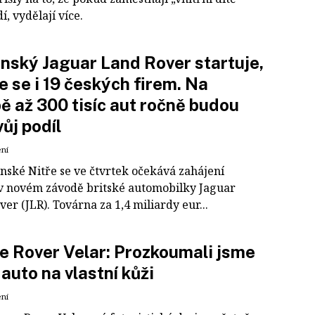
dí, vydělají více.
nský Jaguar Land Rover startuje,
e se i 19 českých firem. Na
ě až 300 tisíc aut ročně budou
vůj podíl
ení
enské Nitře se ve čtvrtek očekává zahájení
v novém závodě britské automobilky Jaguar
er (JLR). Továrna za 1,4 miliardy eur...
 Rover Velar: Prozkoumali jsme
i auto na vlastní kůži
ení