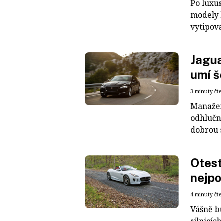
Po luxus
modely 
vytipova
Jagua
umí š
3 minuty čt
Manažer
odhlučn
dobrou s
Otest
nejpo
4 minuty čt
Vášně b