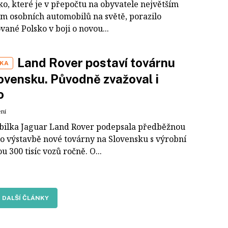
ko, které je v přepočtu na obyvatele největším
m osobních automobilů na světě, porazilo
vané Polsko v boji o novou...
Land Rover postaví továrnu
IKA
ovensku. Původně zvažoval i
o
ení
ilka Jaguar Land Rover podepsala předběžnou
o výstavbě nové továrny na Slovensku s výrobní
u 300 tisíc vozů ročně. O...
DALŠÍ ČLÁNKY