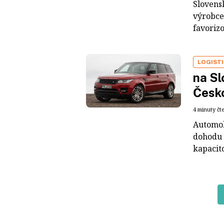
Slovens
výrobce
favorizo
LOGIST
na Sl
Česk
4 minuty čt
Automob
dohodu 
kapacito