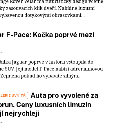
nge Rover Velar má futuristický design včetně
cky zasouvacích klik dveří. Nabídne luxusní
vybavenou dotykovými obrazovkami...
r F-Pace: Kočka poprvé mezi
ení
ilka Jaguar poprvé v historii vstoupila do
ie SUV. Její model F-Pace nabízí adrenalinovou
 Zejména pokud ho vybavíte silným...
Auta pro vyvolené za
LERIE UVNITŘ
orun. Ceny luxusních limuzín
jí nejrychleji
ení