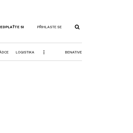
EDPLAŤTE SI
PŘIHLASTE SE
BENATIVE
RÁDCE
LOGISTIKA