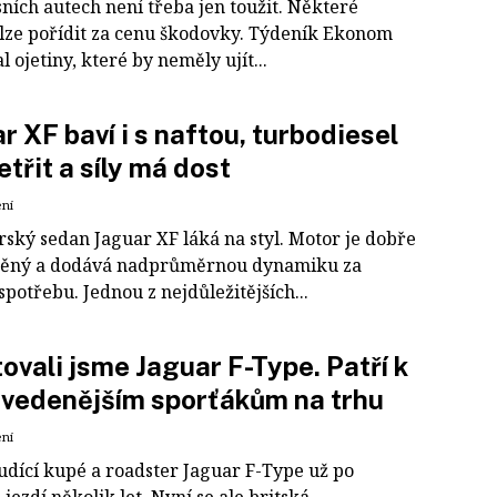
ních autech není třeba jen toužit. Některé
lze pořídit za cenu škodovky. Týdeník Ekonom
l ojetiny, které by neměly ujít...
r XF baví i s naftou, turbodiesel
etřit a síly má dost
ení
ský sedan Jaguar XF láká na styl. Motor je dobře
ěný a dodává nadprůměrnou dynamiku za
potřebu. Jednou z nejdůležitějších...
ovali jsme Jaguar F-Type. Patří k
vedenějším sporťákům na trhu
ení
udící kupé a roadster Jaguar F-Type už po