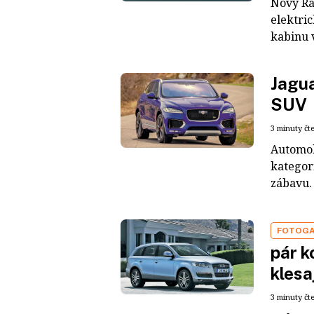
Nový Ra
elektri
kabinu 
Jagua
SUV
3 minuty čt
Automob
kategor
zábavu.
FOTOGA
pár k
klesa
3 minuty čt