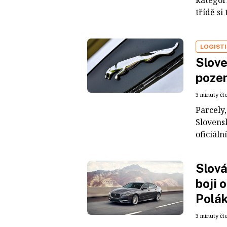
kategori
třídě si 
LOGIST
Slove
poze
3 minuty čt
Parcely
Slovens
oficiál
Slová
boji 
Polá
3 minuty čt