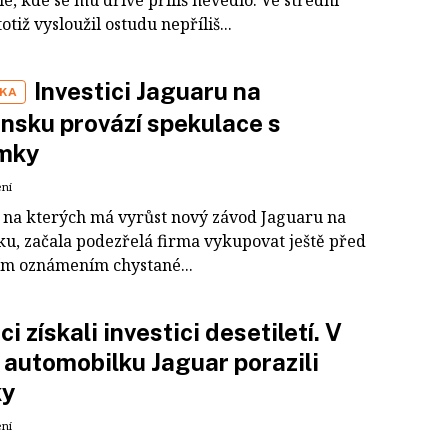
e, kde se mu dříve příliš nevedlo. Ve střední
totiž vysloužil ostudu nepříliš...
Investici Jaguaru na
IKA
nsku provází spekulace s
mky
ení
, na kterých má vyrůst nový závod Jaguaru na
ku, začala podezřelá firma vykupovat ještě před
ním oznámením chystané...
ci získali investici desetiletí. V
o automobilku Jaguar porazili
ky
ení