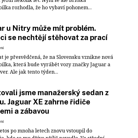
h jezdí několik let. Nyní se ale britská
ilka rozhodla, že ho vybaví pohonem...
r u Nitry může mít problém.
ci se nechtějí stěhovat za prací
ení
st je přesvědčená, že na Slovensku vznikne nová
ilka, která bude vyrábět vozy značky Jaguar a
er. Ale jak tento týden...
ovali jsme manažerský sedan z
ku. Jaguar XE zahrne řidiče
emi a zábavou
ení
letos po mnoha letech znovu vstoupil do