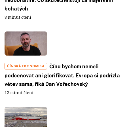
nezbohatne. Co skutečně stojí za majetkem
bohatých
8 minut čtení
Čínu bychom neměli
ČÍNSKÁ EKONOMIKA
podceňovat ani glorifikovat. Evropa si podřízla
větev sama, říká Dan Vořechovský
12 minut čtení