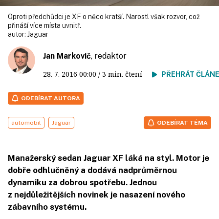
Oproti předchůdci je XF o něco kratší. Narostl však rozvor, což
přináší více místa uvnitř.
autor:
Jaguar
Jan Markovič
, redaktor
28. 7. 2016
00:00
/ 3 min. čtení
PŘEHRÁT ČLÁN
ODEBÍRAT AUTORA
automobil
Jaguar
ODEBÍRAT TÉMA
Manažerský sedan Jaguar XF láká na styl. Motor je
dobře odhlučněný a dodává nadprůměrnou
dynamiku za dobrou spotřebu. Jednou
z nejdůležitějších novinek je nasazení nového
zábavního systému.