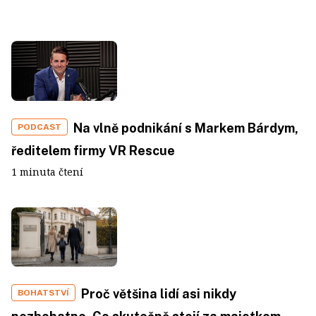
Na vlně podnikání s Markem Bárdym,
PODCAST
ředitelem firmy VR Rescue
1 minuta čtení
Proč většina lidí asi nikdy
BOHATSTVÍ