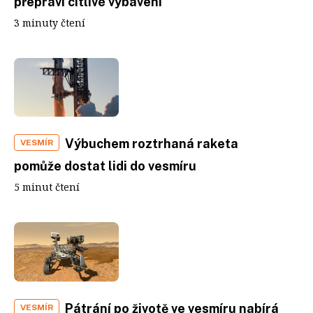
přepraví citlivé vybavení
3 minuty čtení
Výbuchem roztrhaná raketa
VESMÍR
pomůže dostat lidi do vesmíru
5 minut čtení
Pátrání po životě ve vesmíru nabírá
VESMÍR