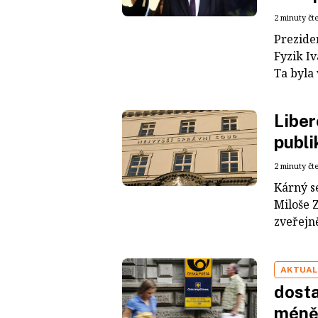
2 minuty čt
Prezide
Fyzik I
Ta byla 
Liber
publi
2 minuty čt
Kárný s
Miloše 
zveřejně
AKTUAL
dosta
méně,