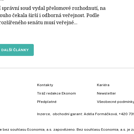
í správní soud vydal přelomové rozhodnutí, na
ouho čekala širší i odborná veřejnost. Podle
rozšířeného senátu musí veřejné...
DALŠÍ ČLÁNKY
Kontakty
Kariéra
Tiráž redakce Ekonom
Newsletter
Předplatné
Všeobecné podmínk
Inzerce
, obchodní garant:
Adéla Formáčková
,
+420 73
ů, je bez souhlasu Economia, a.s. zapovězeno. Bez souhlasu Economia, a.s. j