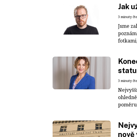
Jak u
3 minuty čt
Jsme za
poznámk
fotkami,
Konec
statu
3 minuty čt
Nejvyšš
ohledně
poměru 
Nejvy
nově 