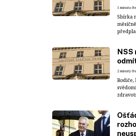
1 minuta čt
Sbírka 
měsíčně
předplat
NSS r
odmít
2 minuty čt
Rodiče, 
svědomí 
zdravotn
Ošťád
rozho
neus