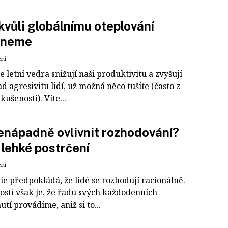
kvůli globálnímu oteplování
pneme
ení
e letní vedra snižují naši produktivitu a zvyšují
d agresivitu lidí, už možná něco tušíte (často z
kušenosti). Víte...
enápadně ovlivnit rozhodování?
 lehké postrčení
ení
e předpokládá, že lidé se rozhodují racionálně.
ostí však je, že řadu svých každodenních
tí provádíme, aniž si to...