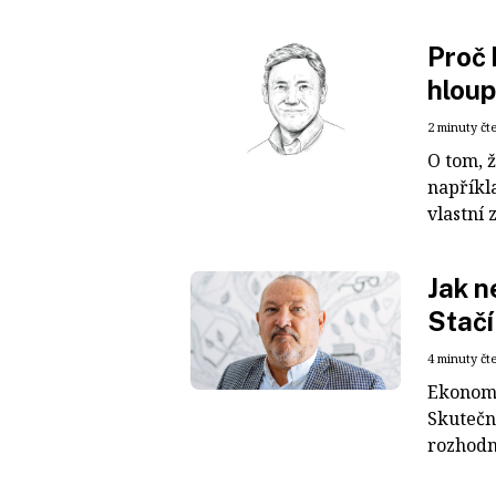
Proč 
hlou
2 minuty čt
O tom, ž
napříkla
vlastní z
Jak n
Stačí
4 minuty čt
Ekonomi
Skutečn
rozhodnu