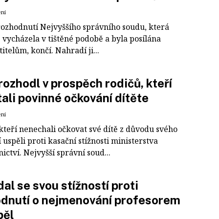
ení
rozhodnutí Nejvyššího správního soudu, která
 vycházela v tištěné podobě a byla posílána
itelům, končí. Nahradí ji...
ozhodl v prospěch rodičů, kteří
ali povinné očkování dítěte
ení
kteří nenechali očkovat své dítě z důvodu svého
uspěli proti kasační stížnosti ministerstva
ictví. Nejvyšší správní soud...
al se svou stížností proti
dnutí o nejmenování profesorem
pěl