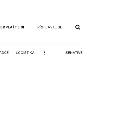
EDPLAŤTE SI
PŘIHLASTE SE
BENATIVE
RÁDCE
LOGISTIKA