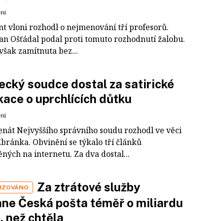
ení
nt vloni rozhodl o nejmenování tří profesorů.
van Ošťádal podal proti tomuto rozhodnutí žalobu.
však zamítnuta bez...
ecký soudce dostal za satirické
kace o uprchlících důtku
ení
enát Nejvyššího správního soudu rozhodl ve věci
Zbránka. Obvinění se týkalo tří článků
ných na internetu. Za dva dostal...
Za ztrátové služby
IZOVÁNO
ne Česká pošta téměř o miliardu
 než chtěla