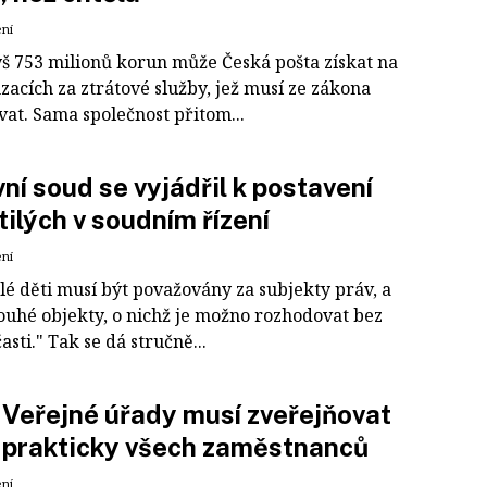
ení
š 753 milionů korun může Česká pošta získat na
acích za ztrátové služby, jež musí ze zákona
vat. Sama společnost přitom...
ní soud se vyjádřil k postavení
tilých v soudním řízení
ení
lé děti musí být považovány za subjekty práv, a
pouhé objekty, o nichž je možno rozhodovat bez
časti." Tak se dá stručně...
Veřejné úřady musí zveřejňovat
 prakticky všech zaměstnanců
ení