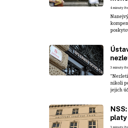
4 minuty čt
Nanejvý
kompenz
poskyto
Ústav
nezle
3 minuty čt
"Nezleti
nikoli 
jejich ú
NSS: 
platy
3 minuty čt