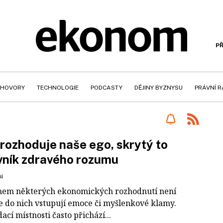
PŘ
HOVORY
TECHNOLOGIE
PODCASTY
DĚJINY BYZNYSU
PRÁVNÍ 
rozhoduje naše ego, skrytý to
vník zdravého rozumu
ní
em některých ekonomických rozhodnutí není
že do nich vstupují emoce či myšlenkové klamy.
ací místnosti často přichází...