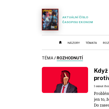
AKTUÁLNÍ ČÍSLO
ČASOPISU EKONOM
NÁZORY
TÉMATA
ROZ
TÉMA
/
ROZHODNUTÍ
Když 
proti
5 minut čte
Problém
jen to, 
Do zased