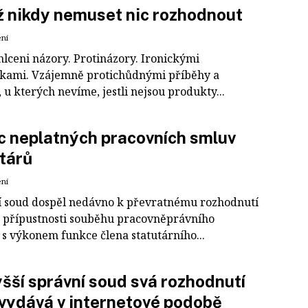
ž nikdy nemuset nic rozhodnout
ení
hlceni názory. Protinázory. Ironickými
ami. Vzájemně protichůdnými příběhy a
 u kterých nevíme, jestli nejsou produkty...
 neplatných pracovních smluv
tárů
ení
í soud dospěl nedávno k převratnému rozhodnutí
 přípustnosti souběhu pracovněprávního
s výkonem funkce člena statutárního...
šší správní soud svá rozhodnutí
vydává v internetové podobě