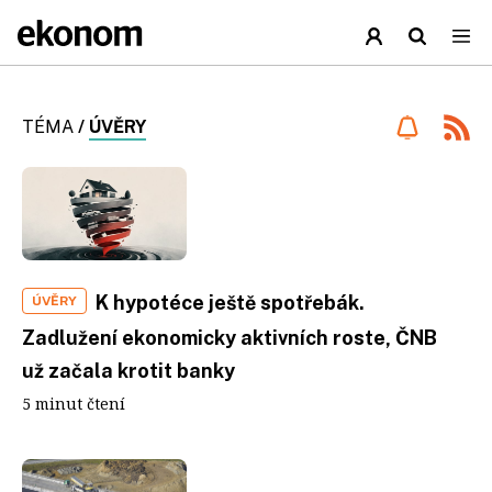
TÉMA
/
ÚVĚRY
K hypotéce ještě spotřebák.
ÚVĚRY
Zadlužení ekonomicky aktivních roste, ČNB
už začala krotit banky
5 minut čtení