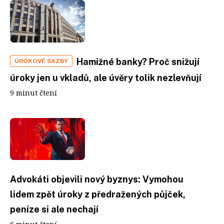
Hamižné banky? Proč snižují
ÚROKOVÉ SAZBY
úroky jen u vkladů, ale úvěry tolik nezlevňují
9 minut čtení
Advokáti objevili nový byznys: Vymohou
lidem zpět úroky z předražených půjček,
peníze si ale nechají