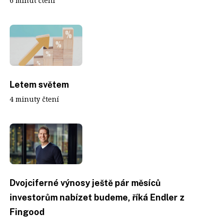
6 minut čtení
Letem světem
4 minuty čtení
Dvojciferné výnosy ještě pár měsíců
investorům nabízet budeme, říká Endler z
Fingood