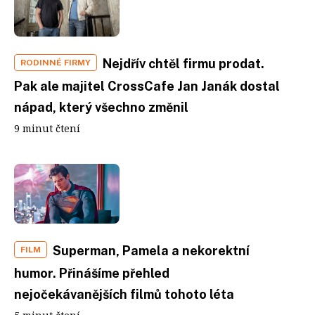
Nejdřív chtěl firmu prodat.
RODINNÉ FIRMY
Pak ale majitel CrossCafe Jan Janák dostal
nápad, který všechno změnil
9 minut čtení
Superman, Pamela a nekorektní
FILM
humor. Přinášíme přehled
nejočekávanějších filmů tohoto léta