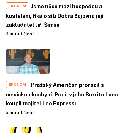
Jsme něco mezi hospodou a
EKONOM
kostelem, říká o síti Dobrá čajovna její
zakladatel Jiří Šimsa
5 minut čtení
Pražský Američan prorazil s
EKONOM
mexickou kuchyní. Podíl v jeho Burrito Loco
koupil majitel Leo Expressu
5 minut čtení