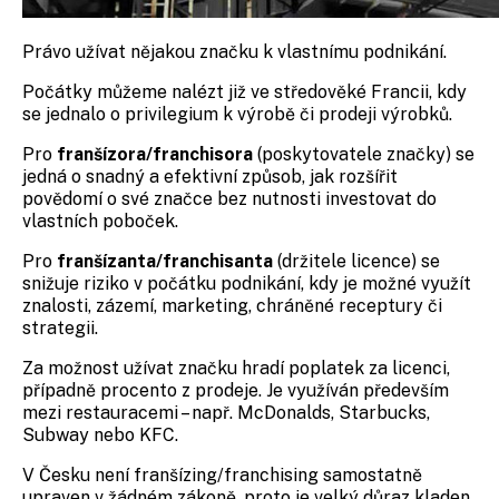
Právo užívat nějakou značku k vlastnímu podnikání.
Počátky můžeme nalézt již ve středověké Francii, kdy
se jednalo o privilegium k výrobě či prodeji výrobků.
Pro
franšízora/franchisora
(poskytovatele značky) se
jedná o snadný a efektivní způsob, jak rozšířit
povědomí o své značce bez nutnosti investovat do
vlastních poboček.
Pro
franšízanta/franchisanta
(držitele licence) se
snižuje riziko v počátku podnikání, kdy je možné využít
znalosti, zázemí, marketing, chráněné receptury či
strategii.
Za možnost užívat značku hradí poplatek za licenci,
případně procento z prodeje. Je využíván především
mezi restauracemi – např. McDonalds, Starbucks,
Subway nebo KFC.
V Česku není franšízing/franchising samostatně
upraven v žádném zákoně, proto je velký důraz kladen