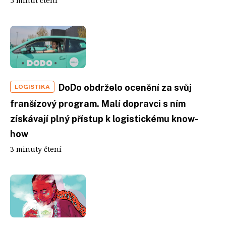
5 minut čtení
DoDo obdrželo ocenění za svůj
LOGISTIKA
franšízový program. Malí dopravci s ním
získávají plný přístup k logistickému know-
how
3 minuty čtení