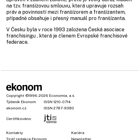
na tzv. franšízovou smlouvu, která upravuje rozsah
práv a povinností mezi franšízorem a franšízantem,
případně obsahuje i přesný manuál pro franšízanta.
V Česku byla v roce 1993 založena Česká asociace
franchisingu , která je členem
Evropské franchisové
federace
.
Copyright
©1996-2026
Economia, a.s.
Týdeník Ekonom
ISSN 1210-0714
ekonom.cz
ISSN 2787-9380
Certifikováno:
Kontakty
Kariéra
Tiráž redakce Ekonom
Newsletter