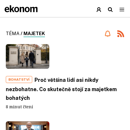
TÉMA
/
MAJETEK
Proč většina lidí asi nikdy
BOHATSTVÍ
nezbohatne. Co skutečně stojí za majetkem
bohatých
8 minut čtení