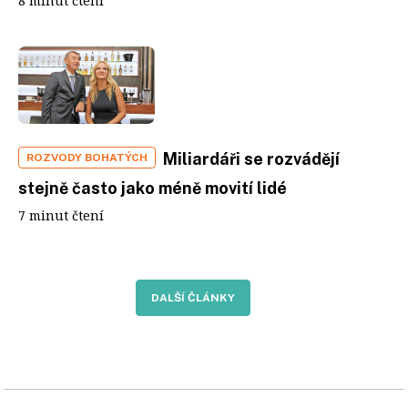
8 minut čtení
Miliardáři se rozvádějí
ROZVODY BOHATÝCH
stejně často jako méně movití lidé
7 minut čtení
DALŠÍ ČLÁNKY