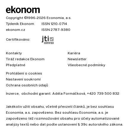
Copyright
©1996-2026
Economia, a.s.
Týdeník Ekonom
ISSN 1210-0714
ekonom.cz
ISSN 2787-9380
Certifikováno:
Kontakty
Kariéra
Tiráž redakce Ekonom
Newsletter
Předplatné
Všeobecné podmínky
Prohlášení o cookies
Nastavení soukromí
Ochrana osobních údajů
Inzerce
, obchodní garant:
Adéla Formáčková
,
+420 739 500 832
Jakékoliv užití obsahu, včetně převzetí článků, je bez souhlasu
Economia, a.s. zapovězeno. Bez souhlasu Economia, a.s. je
zapovězeno též rozmnožování obsahu pro účely automatizované
analýzy textů nebo dat podle ustanovení § 39c autorského zákona.