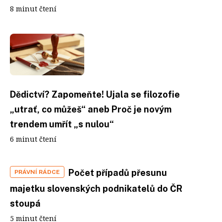
8 minut čtení
Dědictví? Zapomeňte! Ujala se filozofie
„utrať, co můžeš“ aneb Proč je novým
trendem umřít „s nulou“
6 minut čtení
Počet případů přesunu
PRÁVNÍ RÁDCE
majetku slovenských podnikatelů do ČR
stoupá
5 minut čtení