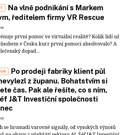
Na vlně podnikání s Markem
ST
m, ředitelem firmy VR Rescue
ení
rénuje první pomoc ve virtuální realitě? Kolik lidí už
působem v Česku kurz první pomoci absolvovalo? A
olečenský dopad...
Po prodeji fabriky klient půl
VOR
nevylezl z županu. Bohatstvím si
ete čas. Pak ale řešíte, co s ním,
šéf J&T Investiční společnosti
inec
ení
ch se hromadí varovné signály, od vysokých výnosů
ů po obavy z přehřátí sektoru AI. Šéf J&T Investiční