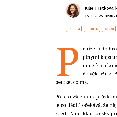
Julie Hrstková
,
16. 4. 2025
18:00
/
dědictví
majetek
peníze
P
eníze si do hr
plnými kapsami
majetku a konc
člověk užil za 
peníze, co má.
Přes to všechno z průzkumů 
je co dědit) očekává, že n
zdědí. Například loňský p