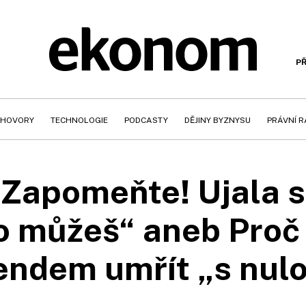
PŘ
HOVORY
TECHNOLOGIE
PODCASTY
DĚJINY BYZNYSU
PRÁVNÍ 
 Zapomeňte! Ujala se
co můžeš“ aneb Proč
endem umřít „s nul