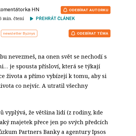
 komentátorka HN
ODEBÍRAT AUTORKU
 6 min. čtení
PŘEHRÁT ČLÁNEK
newsletter Byznys
ODEBÍRAT TÉMA
obu nevezmeš, na onen svět se nechodí s
… je spousta přísloví, která se týkají
e života a přímo vybízejí k tomu, aby si
života co nejvíc. A utratil všechny
vyplývá, že většina lidí (z rodiny, kde
ějaký majetek přece jen po svých předcích
růzkum Partners Banky a agentury Ipsos