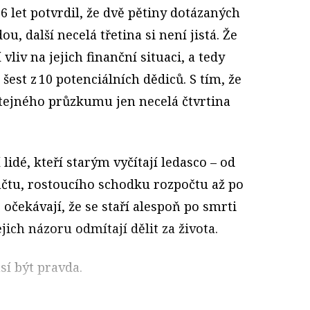
6 let potvrdil, že dvě pětiny dotázaných
u, další necelá třetina si není jistá. Že
vliv na jejich finanční situaci, a tedy
šest z 10 potenciálních dědiců. S tím, že
stejného průzkumu jen necelá čtvrtina
 lidé, kteří starým vyčítají ledasco – od
čtu, rostoucího schodku rozpočtu až po
 očekávají, že se staří alespoň po smrti
ejich názoru odmítají dělit za života.
sí být pravda.