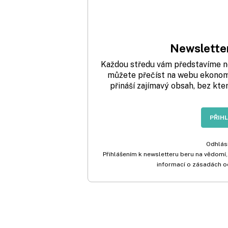
Newsletter
Každou středu vám představíme nej
můžete přečíst na webu ekonom.
přináší zajímavý obsah, bez kte
PŘIH
Odhlási
Přihlášením k newsletteru beru na vědomí,
informací o zásadách o