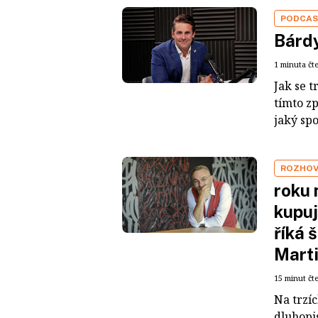
PODCA
Bárdy
1 minuta čt
Jak se t
tímto z
jaký sp
ROZHO
roku 
kupuj
říká 
Mart
15 minut čt
Na trzí
dluhopis