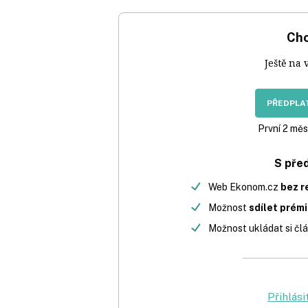
Chc
Ještě na 
PŘEDPLAT
První 2 měs
S pře
Web Ekonom.cz
bez r
Možnost
sdílet prém
Možnost ukládat si člá
Přihlási