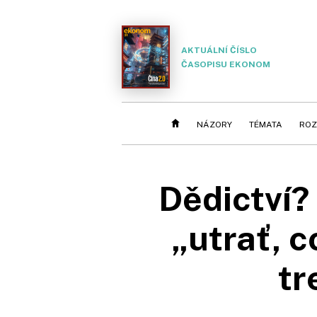
AKTUÁLNÍ ČÍSLO
ČASOPISU EKONOM
NÁZORY
TÉMATA
ROZ
Dědictví?
„utrať, 
tr