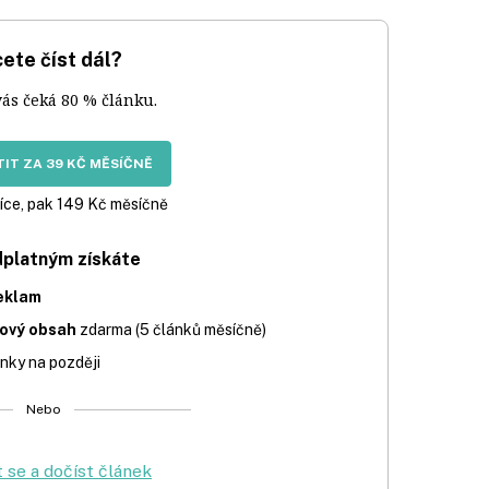
ete číst dál?
vás čeká 80 % článku.
IT ZA 39 KČ MĚSÍČNĚ
íce, pak 149 Kč měsíčně
dplatným získáte
eklam
iový obsah
zdarma (5 článků měsíčně)
nky na později
Nebo
t se a dočíst článek