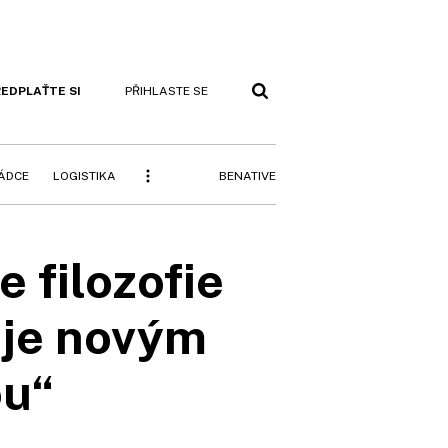
EDPLAŤTE SI
PŘIHLASTE SE
BENATIVE
RÁDCE
LOGISTIKA
 filozofie
 je novým
ou“