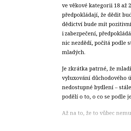
ve věkové kategorii 18 až 2
předpokládají, že dědit budo
dědictví bude mít pozitivní 
i zabezpečení, předpokládá 
nic nezdědí, počítá podle 
mladých.
Je zkrátka patrné, že mladí
vyluxování důchodového ú
nedostupné bydlení – stále
podělí o to, o co se podle j
Až na to, že to vůbec nemu