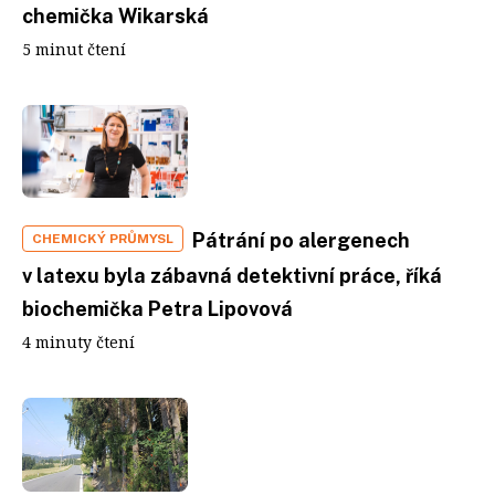
chemička Wikarská
5 minut čtení
Pátrání po alergenech
CHEMICKÝ PRŮMYSL
v latexu byla zábavná detektivní práce, říká
biochemička Petra Lipovová
4 minuty čtení