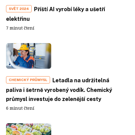
Příští AI vyrobí léky a ušetří
SVĚT 2024
elektřinu
7 minut čtení
Letadla na udržitelná
CHEMICKÝ PRŮMYSL
paliva i šetrně vyrobený vodík. Chemický
průmysl investuje do zelenější cesty
6 minut čtení