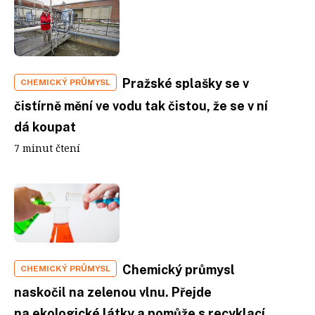
Pražské splašky se v
CHEMICKÝ PRŮMYSL
čistírně mění ve vodu tak čistou, že se v ní
dá koupat
7 minut čtení
Chemický průmysl
CHEMICKÝ PRŮMYSL
naskočil na zelenou vlnu. Přejde
na ekologické látky a pomůže s recyklací