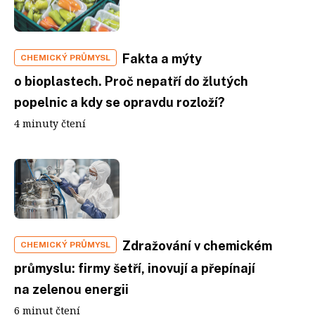
Fakta a mýty
CHEMICKÝ PRŮMYSL
o bioplastech. Proč nepatří do žlutých
popelnic a kdy se opravdu rozloží?
4 minuty čtení
Zdražování v chemickém
CHEMICKÝ PRŮMYSL
průmyslu: firmy šetří, inovují a přepínají
na zelenou energii
6 minut čtení