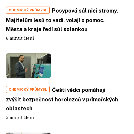
Posypová sůl ničí stromy.
CHEMICKÝ PRŮMYSL
Majitelům lesů to vadí, volají o pomoc.
Města a kraje ředí sůl solankou
6 minut čtení
Čeští vědci pomáhají
CHEMICKÝ PRŮMYSL
zvýšit bezpečnost horolezců v přímořských
oblastech
5 minut čtení