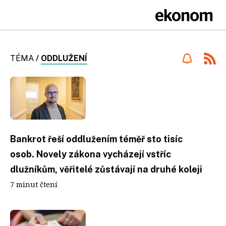
TÉMA
/
ODDLUŽENÍ
Bankrot řeší oddlužením téměř sto tisíc
osob. Novely zákona vycházejí vstříc
dlužníkům, věřitelé zůstávají na druhé koleji
7 minut čtení