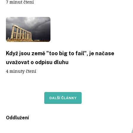
7 minut čtení
Když jsou země "too big to fail", je načase
uvažovat o odpisu dluhu
4 minuty čtení
DALŠÍ ČLÁNKY
Oddlužení