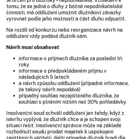
Je určen pro dlužníky – nepodnikatele. Vzhledem k
tomu, že se jedná o dluhy z běžné nepodnikatelské
činnosti, má oddlužení umožnit dlužníkovi závazky
vyrovnat podle jeho možností a část dluhu odpustit.
Na rozdíl od konkurzu nebo reorganizace návrh na
oddlužení vždy podává dlužník sám.
Návrh musí obsahovat
informace o příjmech dlužníka za poslední tři
roky
informace o předpokládaném příjmu v
následujících 5 letech
a návrh způsobu oddlužení (případně informace,
že takový návrh nepodává)
případný souhlas nezajištěného dlužníka, že
souhlasí s plněním nižším než 30% pohledávky.
Insolvenční soud schválí oddlužení jen tehdy, když z
návrhu vyplývá, že dlužník chce a je schopen svoji
situaci řešit. Insolvenční správce může na základě
rozhodnutí soudu prodat majetek k uspokojení
zajištěných věřitelů, další případně dlužník hradí dle