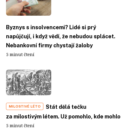
Byznys s insolvencemi? Lidé si prý
napůjčují, i když vědí, že nebudou splácet.
Nebankovní firmy chystají žaloby
5 minut čtení
Stát dělá tečku
MILOSTIVÉ LÉTO
za milostivým létem. Už pomohlo, kde mohlo
5 minut čtení