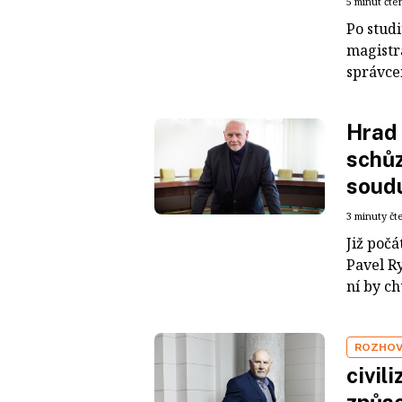
5 minut čte
Po stud
magistr
správce
Hrad 
schů
soud
3 minuty čt
Již poč
Pavel R
ní by ch
ROZHO
civil