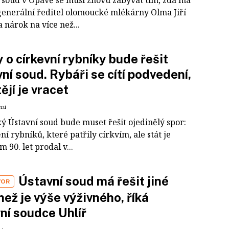
 soud v Opavě se musí znovu zabývat tím, zda má
generální ředitel olomoucké mlékárny Olma Jiří
 nárok na více než...
 o církevní rybníky bude řešit
ní soud. Rybáři se cítí podvedení,
ějí je vracet
ení
ý Ústavní soud bude muset řešit ojedinělý spor:
ní rybníků, které patřily církvím, ale stát je
 90. let prodal v...
Ústavní soud má řešit jiné
VOR
 než je výše výživného, říká
ní soudce Uhlíř