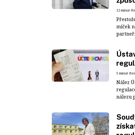
způs
12 minut čt
Přestož
míček n
partneř
Ústav
regul
5 minut čte
Nález Ú
regulac
nálezu p
Soudy
získa