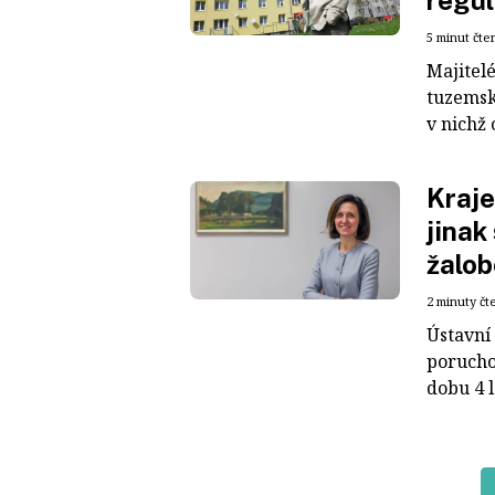
regu
5 minut čte
Majitel
tuzemsk
v nichž 
Kraje
jinak
žalo
2 minuty čt
Ústavní
porucho
dobu 4 l