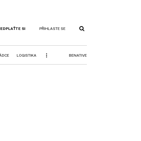
EDPLAŤTE SI
PŘIHLASTE SE
BENATIVE
RÁDCE
LOGISTIKA