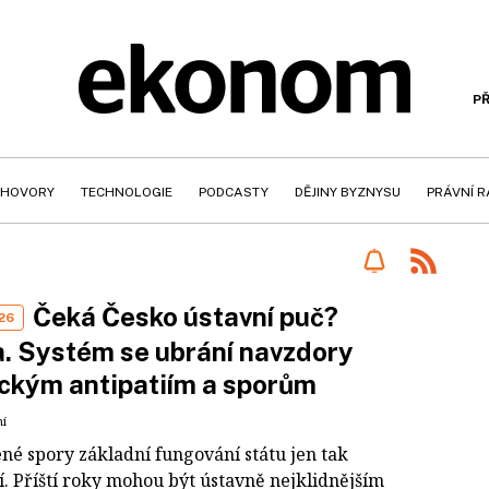
PŘ
HOVORY
TECHNOLOGIE
PODCASTY
DĚJINY BYZNYSU
PRÁVNÍ 
Čeká Česko ústavní puč?
26
. Systém se ubrání navzdory
ickým antipatiím a sporům
ní
né spory základní fungování státu jen tak
. Příští roky mohou být ústavně nejklidnějším