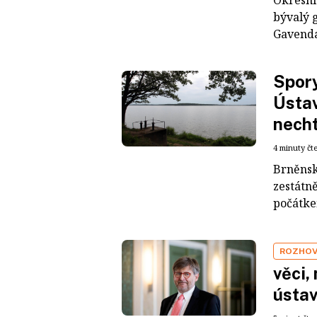
Okresní
bývalý 
Gavenda
Spory
Ústav
necht
4 minuty čt
Brněnsk
zestátně
počátkem
ROZHO
věci,
ústav