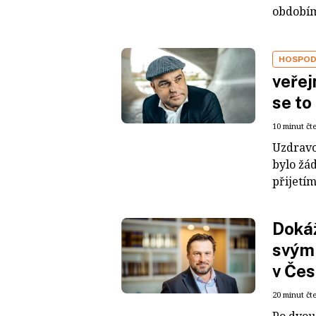
období
HOSPOD
veřej
se to
10 minut čt
Uzdravo
bylo žád
přijetím
Dokáž
svým
v Če
20 minut čt