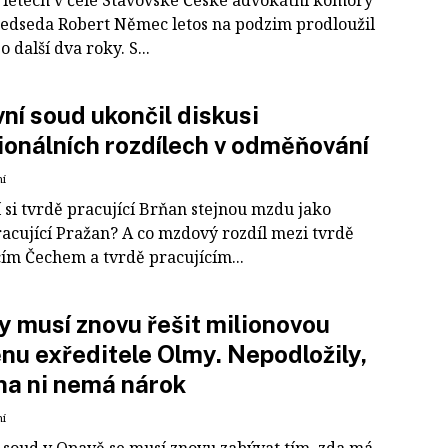
 letech v čele Stavovské České advokátní komory
 předseda Robert Němec letos na podzim prodloužil
 další dva roky. S...
ní soud ukončil diskusi
ionálních rozdílech v odměňování
ní
 si tvrdě pracující Brňan stejnou mzdu jako
racující Pražan? A co mzdový rozdíl mezi tvrdě
cím Čechem a tvrdě pracujícím...
 musí znovu řešit milionovou
u exředitele Olmy. Nepodložily,
na ni nemá nárok
ní