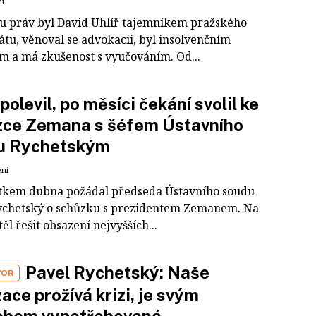
ní
iu práv byl David Uhlíř tajemníkem pražského
átu, věnoval se advokacii, byl insolvenčním
m a má zkušenost s vyučováním. Od...
polevil, po měsíci čekání svolil ke
zce Zemana s šéfem Ústavního
u Rychetským
ení
átkem dubna požádal předseda Ústavního soudu
ychetský o schůzku s prezidentem Zemanem. Na
těl řešit obsazení nejvyšších...
Pavel Rychetský: Naše
VOR
izace prožívá krizi, je svým