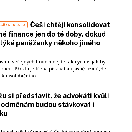
m.
Češi chtějí konsolidovat
AŘENÍ STÁTU
né finance jen do té doby, dokud
 týká peněženky někoho jiného
ení
vání veřejných financí nejde tak rychle, jak by
oucí. „Přesto je třeba přiznat a i jasně uznat, že
 konsolidačního...
u si představit, že advokáti kvůli
 odměnám budou stávkovat i
sku
ení