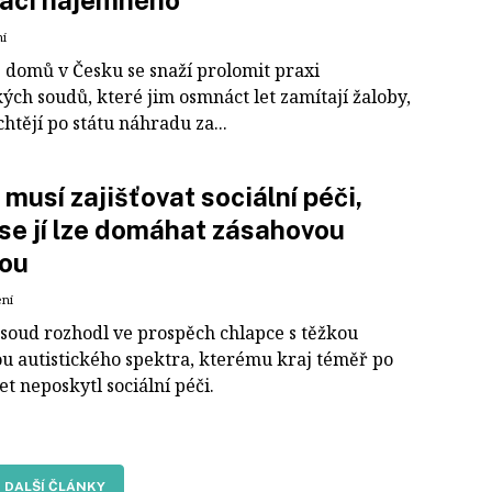
laci nájemného
ní
é domů v Česku se snaží prolomit praxi
ých soudů, které jim osmnáct let zamítají žaloby,
chtějí po státu náhradu za...
 musí zajišťovat sociální péči,
 se jí lze domáhat zásahovou
bou
ení
 soud rozhodl ve prospěch chlapce s těžkou
u autistického spektra, kterému kraj téměř po
et neposkytl sociální péči.
DALŠÍ ČLÁNKY