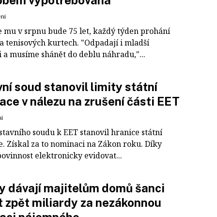
obem vypotřebovaná
ení
e mu v srpnu bude 75 let, každý týden prohání
a tenisových kurtech. "Odpadají i mladší
i a musíme shánět do deblu náhradu,"...
ní soud stanovil limity státní
ace v nálezu na zrušení části EET
ní
stavního soudu k EET stanovil hranice státní
e. Získal za to nominaci na Zákon roku. Díky
ovinnost elektronicky evidovat...
 dávají majitelům domů šanci
t zpět miliardy za nezákonnou