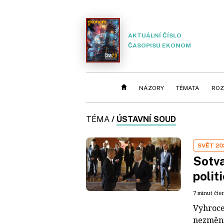
AKTUÁLNÍ ČÍSLO
ČASOPISU EKONOM
NÁZORY
TÉMATA
ROZ
TÉMA
/
ÚSTAVNÍ SOUD
SVĚT 20
Sotva
polit
7 minut čte
Vyhroce
nezmění