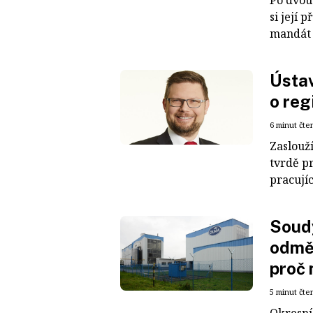
Po dvou
si její
mandát o
Ústav
o reg
6 minut čte
Zaslouží
tvrdě p
pracují
Soudy
odměn
proč 
5 minut čte