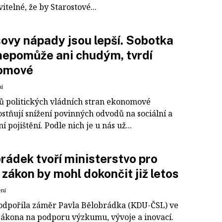
itelné, že by Starostové...
ovy nápady jsou lepší. Sobotka
epomůže ani chudým, tvrdí
omové
ní
ů politických vládních stran ekonomové
stňují snížení povinných odvodů na sociální a
í pojištění. Podle nich je u nás už...
rádek tvoří ministerstvo pro
 zákon by mohl dokončit již letos
ení
odpořila záměr Pavla Bělobrádka (KDU-ČSL) ve
zákona na podporu výzkumu, vývoje a inovací.