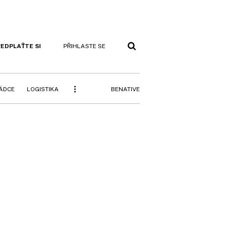
EDPLAŤTE SI
PŘIHLASTE SE
BENATIVE
RÁDCE
LOGISTIKA