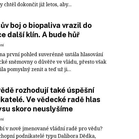
 chtěl dokončit již letos, aby...
ův boj o biopaliva vrazil do
ce další klín. A bude hůř
ení
 na první pohled suverénně ustála hlasování
cké sněmovny o důvěře ve vládu, přesto však
la pomyslný zenit a teď už ji...
vědě rozhodují také úspěšní
katelé. Ve vědecké radě hlas
su skoro neuslyšíme
ení
bí v nově jmenované vládní radě pro vědu?
chopní podnikatelé typu Dalibora Dědka,