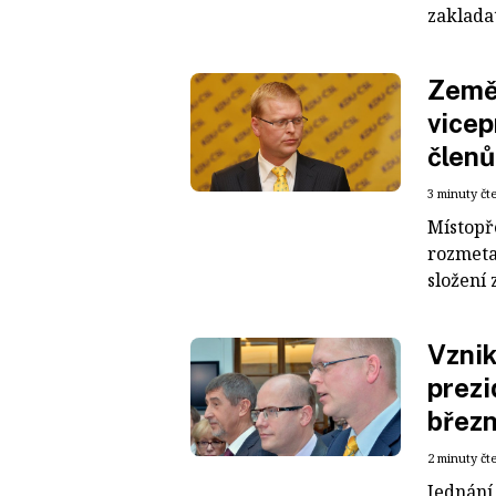
zakladat
Zemět
vicep
členů
3 minuty čt
Místopř
rozmeta
složení 
Vznik
prezi
břez
2 minuty čt
Jednání