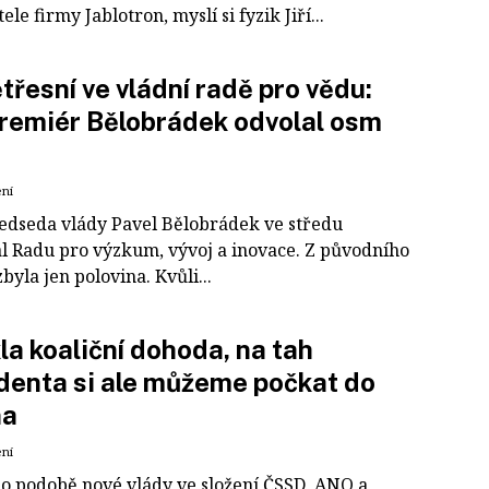
ele firmy Jablotron, myslí si fyzik Jiří...
řesní ve vládní radě pro vědu:
remiér Bělobrádek odvolal osm
ení
edseda vlády Pavel Bělobrádek ve středu
l Radu pro výzkum, vývoj a inovace. Z původního
zbyla jen polovina. Kvůli...
la koaliční dohoda, na tah
denta si ale můžeme počkat do
na
ení
 o podobě nové vlády ve složení ČSSD, ANO a