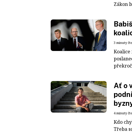
Zákon by
Babiš
koali
3 minuty čt
Koalice
poslane
překroči
Ať o 
podni
byzny
4 minuty čt
Kdo chy
Třeba s