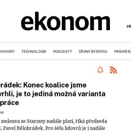
PŘ
HOVORY
TECHNOLOGIE
PODCASTY
DĚJINY BYZNYSU
PRÁVNÍ 
rádek: Konec koalice jsme
rhli, je to jediná možná varianta
upráce
ení
 smlouva se Starosty nadále platí, říká předseda
 Pavel Bělobrádek. Pro šéfa lidovců je i nadále