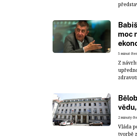
představ
Babiš
moc n
ekon
5 minut čte
Z návrh
upředno
zdravotn
Bělob
vědu,
2 minuty čt
Vláda p
tvorbě 