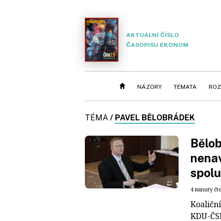
AKTUÁLNÍ ČÍSLO
ČASOPISU EKONOM
NÁZORY
TÉMATA
ROZ
TÉMA
/
PAVEL BĚLOBRÁDEK
Bělob
nenav
spol
4 minuty čt
Koaliční
KDU-ČSL