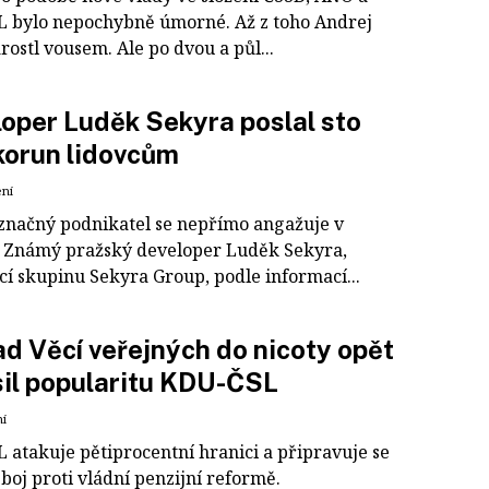
 bylo nepochybně úmorné. Až z toho Andrej
rostl vousem. Ale po dvou a půl...
oper Luděk Sekyra poslal sto
 korun lidovcům
ení
ýznačný podnikatel se nepřímo angažuje v
e. Známý pražský developer Luděk Sekyra,
cí skupinu Sekyra Group, podle informací...
d Věcí veřejných do nicoty opět
sil popularitu KDU-ČSL
ní
 atakuje pětiprocentní hranici a připravuje se
 boj proti vládní penzijní reformě.