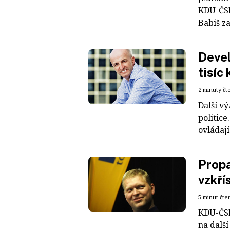
KDU-ČSL
Babiš za
Devel
tisíc
2 minuty čt
Další v
politic
ovládají
Propa
vzkří
5 minut čte
KDU-ČSL
na další